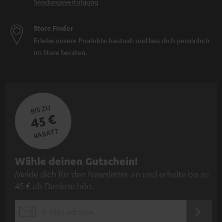
Sendungsverfolgung
Store Finder
Erlebe unsere Produkte hautnah und lass dich persönlich
im Store beraten.
BIS ZU
45 €
RABATT
N
Wähle deinen Gutschein!
Melde dich für den Newsletter an und erhalte bis zu
e
45 € als Dankeschön.
w
s
JETZT
EMAIL
l