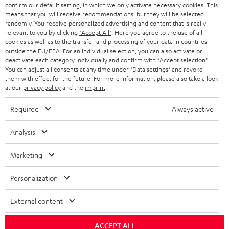
confirm our default setting, in which we only activate necessary cookies. This
means that you will receive recommendations, but they will be selected
SCHWEIZ
BLUETOOTH-LAUTSPRECHER
PARTNERPROGRAMM
randomly. You receive personalized advertising and content that is really
relevant to you by clicking
"Accept All"
. Here you agree to the use of all
KOPFHÖRER
cookies as well as to the transfer and processing of your data in countries
NIEDERLANDE
BLOG
outside the EU/EEA. For an individual selection, you can also activate or
deactivate each category individually and confirm with
"Accept selection"
.
BLUETOOTH-KOPFHÖRER
NEWSLETTER
You can adjust all consents at any time under "Data settings" and revoke
BELGIEN
them with effect for the future. For more information, please also take a look
STEREOANLAGEN
at our
privacy policy
and the
imprint
.
STORES
FRANKREICH
LAUTSPRECHER
Required
Always active
DEINE VORTEILE BEI TEUFEL
POLEN
ULTIMA-SERIE
Analysis
TEUFEL STORY
Technische Änderungen, Tippfehler und Irrtum vorbehalten. Das auf unseren
IN-EAR-KOPFHÖRER
Marketing
SPANIEN
UNSER MANAGEMENT
Fotos abgebildete Zubehör ist nicht im Lieferumfang enthalten. Etwaige
Entsorgungsgebühren für Batterien sind im Preis inbegriffen.
FANSHOP
Personalization
NACHHALTIGKEIT
ITALIEN
©2026 Lautsprecher Teufel GmbH - All rights reserved.
NEUHEITEN
External content
UNSERE WERTE
USA
Impressum
AGB
Datenschutz
Daten-Einstellungen
EU Data Act
BARRIEREFREIHEIT
ACCEPT ALL
Vertrag widerrufen