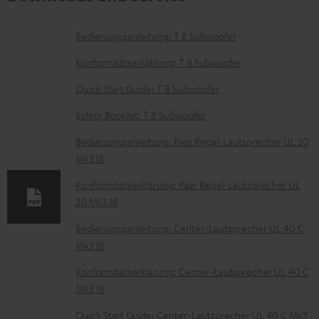
D
Bedienungsanleitung: T 8 Subwoofer
o
Konformitätserklärung: T 8 Subwoofer
k
Quick Start Guide: T 8 Subwoofer
u
Safety Booklet: T 8 Subwoofer
m
e
Bedienungsanleitung: Paar Regal-Lautsprecher UL 20
Mk3 18
n
t
Konformitätserklärung: Paar Regal-Lautsprecher UL
20 Mk3 18
e
z
Bedienungsanleitung: Center-Lautsprecher UL 40 C
Mk3 18
u
m
Konformitätserklärung: Center-Lautsprecher UL 40 C
Mk3 18
H
e
Quick Start Guide: Center-Lautsprecher UL 40 C Mk3