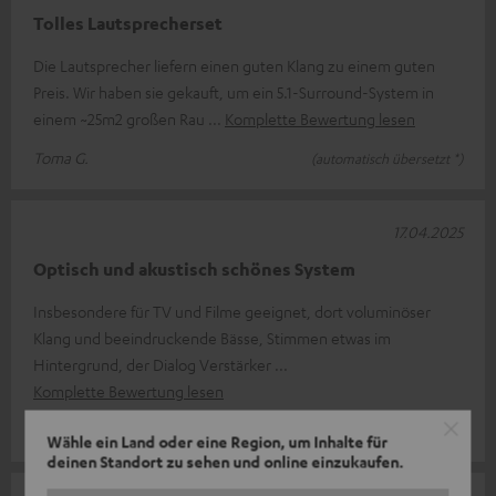
Tolles Lautsprecherset
Die Lautsprecher liefern einen guten Klang zu einem guten
Preis. Wir haben sie gekauft, um ein 5.1-Surround-System in
einem ~25m2 großen Rau
Komplette Bewertung lesen
Toma G.
(automatisch übersetzt *)
17.04.2025
Optisch und akustisch schönes System
Insbesondere für TV und Filme geeignet, dort voluminöser
Klang und beeindruckende Bässe, Stimmen etwas im
Hintergrund, der Dialog Verstärker
Komplette Bewertung lesen
Reinhard S.
Wähle ein Land oder eine Region, um Inhalte für
deinen Standort zu sehen und online einzukaufen.