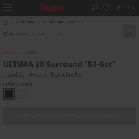
ZUM
NHALT
No
Abs
Startseite
Suche
RINGEN
Artike
im
HEIMKINO
MICRO-LAUTSPRECHER
Waren
Mal im letzten Monat verkauft.
80+
(105)
ULTIMA 20 Surround "5.1-Set"
...und dein Herz schlägt schneller
Farbe:
Schwarz
Schwarz
Weiß
DIE WARE IST DERZEIT NICHT LIEFERBAR