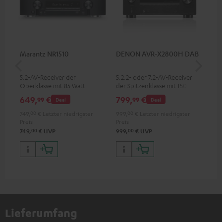
Marantz NR1510
DENON AVR-X2800H DAB
Pan
DP
5.2-AV-Receiver der
5.2.2- oder 7.2-AV-Receiver
Ult
Oberklasse mit 85 Watt
der Spitzenklasse mit 150 Watt
Dol
Ausgangsleistung pro Kanal
Ausgangsleistung pro Kanal
Unt
649,
€
799,
€
17
99
99
Deal
Deal
HDR
Bil
749,
00
€
Letzter niedrigster
999,
00
€
Letzter niedrigster
Kon
Preis
Preis
00
00
749,
€
UVP
999,
€
UVP
Lieferumfang