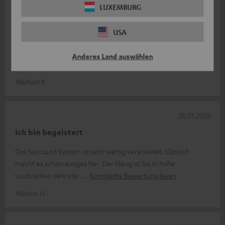
28.02.2025
LUXEMBURG
Top Sound. Top Verarbeitung
USA
Das ganze Teufel Ökosystem passt super zusammen. Hatte
das Set zusätzlich noch mit einer Teufel Rearstation , Level
Anderes Land auswählen
Converter und einem Deno
Komplette Bewertung lesen
Michael K.
25.01.2025
Ich bin begeistert
Das Surround System ist sehr wertig verarbeitet. Optisch
macht es schon einiges her. Der Klang ist bis in hohe
Lautstärken sehr klar.
Komplette Bewertung lesen
Markus H.