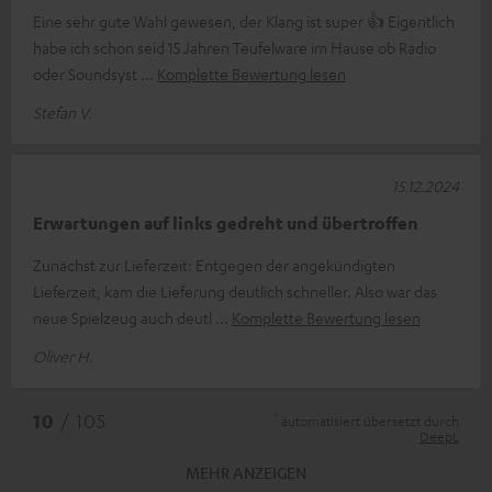
Eine sehr gute Wahl gewesen, der Klang ist super 👍 Eigentlich
habe ich schon seid 15 Jahren Teufelware im Hause ob Radio
oder Soundsyst
Komplette Bewertung lesen
Stefan V.
15.12.2024
Erwartungen auf links gedreht und übertroffen
Zunächst zur Lieferzeit: Entgegen der angekündigten
Lieferzeit, kam die Lieferung deutlich schneller. Also war das
neue Spielzeug auch deutl
Komplette Bewertung lesen
Oliver H.
*
10
/ 105
automatisiert übersetzt durch
DeepL
MEHR ANZEIGEN