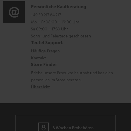
s
i
K
Persönliche Kaufberatung
t
o
o
+49 30 217 84 217
i
Mo – Fr 08:00 – 19:00 Uhr
-
n
o
Sa 09:00 – 17:30 Uhr
L
t
n
Sonn- und Feiertage geschlossen
e
a
e
Teufel Support
x
k
n
Häufige Fragen
i
Kontakt
t
z
Store Finder
k
d
u
Erlebe unsere Produkte hautnah und lass dich
o
a
r
persönlich im Store beraten.
n
t
G
Übersicht
e
a
n
r
a
n
8 Wochen Probehören
t