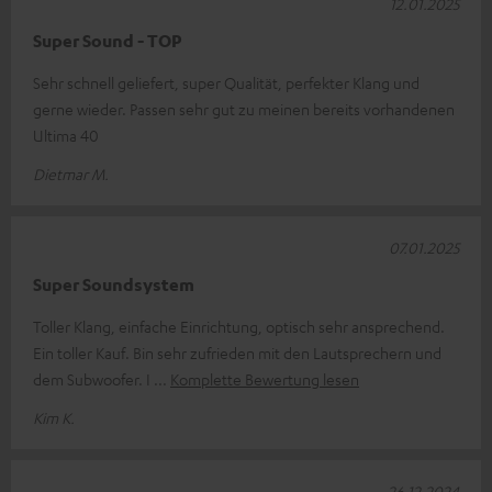
12.01.2025
Super Sound - TOP
Sehr schnell geliefert, super Qualität, perfekter Klang und
gerne wieder. Passen sehr gut zu meinen bereits vorhandenen
Ultima 40
Dietmar M.
07.01.2025
Super Soundsystem
Toller Klang, einfache Einrichtung, optisch sehr ansprechend.
Ein toller Kauf. Bin sehr zufrieden mit den Lautsprechern und
dem Subwoofer. I
Komplette Bewertung lesen
Kim K.
26.12.2024