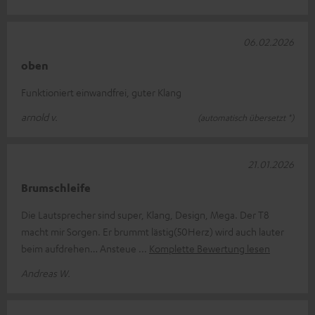
06.02.2026
oben
Funktioniert einwandfrei, guter Klang
arnold v.
(automatisch übersetzt *)
21.01.2026
Brumschleife
Die Lautsprecher sind super, Klang, Design, Mega. Der T8
macht mir Sorgen. Er brummt lästig(50Herz) wird auch lauter
beim aufdrehen… Ansteue
Komplette Bewertung lesen
Andreas W.