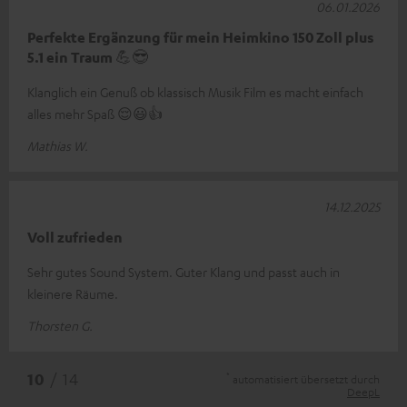
06.01.2026
Perfekte Ergänzung für mein Heimkino 150 Zoll plus
5.1 ein Traum 💪😎
Klanglich ein Genuß ob klassisch Musik Film es macht einfach
alles mehr Spaß 😌😃👍
Mathias W.
14.12.2025
Voll zufrieden
Sehr gutes Sound System. Guter Klang und passt auch in
kleinere Räume.
Thorsten G.
*
10
/ 14
automatisiert übersetzt durch
DeepL