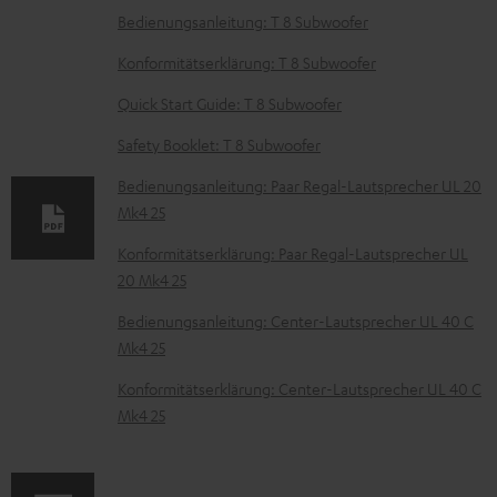
D
Bedienungsanleitung: T 8 Subwoofer
o
Konformitätserklärung: T 8 Subwoofer
k
Quick Start Guide: T 8 Subwoofer
u
Safety Booklet: T 8 Subwoofer
m
e
Bedienungsanleitung: Paar Regal-Lautsprecher UL 20
Mk4 25
n
t
Konformitätserklärung: Paar Regal-Lautsprecher UL
20 Mk4 25
e
z
Bedienungsanleitung: Center-Lautsprecher UL 40 C
Mk4 25
u
m
Konformitätserklärung: Center-Lautsprecher UL 40 C
Mk4 25
H
e
r