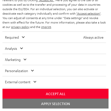
relevant to you by clicking
"Accept All"
. Here you agree to the use of all
i
Nicht gültig für bereits getätigte Käufe. Keine Barauszahlung. Nur für
cookies as well as to the transfer and processing of your data in countries
outside the EU/EEA. For an individual selection, you can also activate or
Privatkunden. Nicht mit anderen Aktionsgutscheinen kombinierbar. Der
e
deactivate each category individually and confirm with
"Accept selection"
.
Weiterverkauf von Aktionsgutscheinen ist untersagt. Der Gutschein verliert
You can adjust all consents at any time under "Data settings" and revoke
im Falle eines Verkaufs seine Gültigkeit. Die genauen Bedingungen
them with effect for the future. For more information, please also take a look
entnehmen Sie bitte den
AGB
.
at our
privacy policy
and the
imprint
.
Required
Always active
Analysis
8 Wochen Probehören
Marketing
Gratis Rückversand
Personalization
Inhouse Kundenservice
External content
Mehr als 45 Jahre Erfahrung
ACCEPT ALL
Chat
APPLY SELECTION
starten