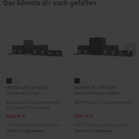
Das könnte dir auch gefallen
ULTIMA
ULTIMA
ULTIMA
ULTIMA
ULTIMA 20 CONCEPT
ULTIMA 20 CONCEPT
20
20
20
20
Surround "5.1-Set"
Surround Power Edition "5.1-
CONCEPT
CONCEPT
CONCEPT
CONCEPT
Set"
Bass du willst: Komplettsystem
Spielfertiges 5.1-Komplettsystem
Surround
Surround
Surround
Surround
für Games, Filme & Musik
"5.1-
"5.1-
Power
Power
649,
€
799,
€
99
99
Set"
Set"
Edition
Edition
599,
99
€
Letzter niedrigster Preis
749,
99
€
Letzter niedrigster Preis
Schwarz
Weiß
"5.1-
"5.1-
99
99
749,
€
Originalpreis
949,
€
Originalpreis
Set"
Set"