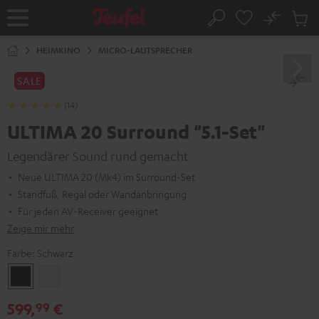
ZUM
NHALT
No
Abs
Startseite
Suche
RINGEN
Artike
im
HEIMKINO
MICRO-LAUTSPRECHER
Waren
SALE
(14)
ULTIMA 20 Surround "5.1-Set"
Legendärer Sound rund gemacht
Neue ULTIMA 20 (Mk4) im Surround-Set
Standfuß, Regal oder Wandanbringung
Für jeden AV-Receiver geeignet
Zeige mir mehr
Farbe:
Schwarz
Schwarz
Weiß
599,
€
99