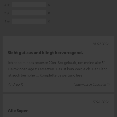
3
0
2
0
1
0
14.07.2026
Sieht gut aus und klingt hervorragend.
Ich habe mir das neueste 20er-Set gekauft, um meine alte 5.1-
Heimkinoanlage zu ersetzen. Das ist kein Vergleich. Der Klang
ist auch bei hohe
Komplette Bewertung lesen
Andrea P.
(automatisch übersetzt *)
17.06.2026
Alle Super