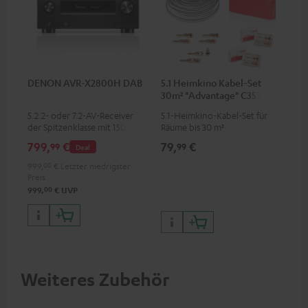
DENON AVR-X2800H DAB
5.1 Heimkino Kabel-Set
30m² "Advantage" C3535S
5.2.2- oder 7.2-AV-Receiver
5.1-Heimkino-Kabel-Set für
der Spitzenklasse mit 150 Watt
Räume bis 30 m²
Ausgangsleistung pro Kanal
799,
€
79,
€
99
99
Deal
999,
00
€
Letzter niedrigster
Preis
00
999,
€
UVP
Weiteres Zubehör