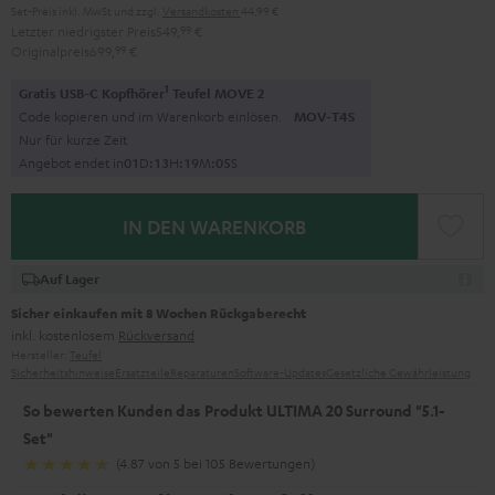
Set-Preis inkl. MwSt
und zzgl.
Versandkosten
44,99 €
Letzter niedrigster Preis
549,
99
€
Originalpreis
699,
99
€
1
Gratis USB-C Kopfhörer
Teufel MOVE 2
Code kopieren und im Warenkorb einlösen.
MOV-T4S
Nur für kurze Zeit
Angebot endet in
0
1
D
:
1
3
H
:
1
9
M
:
0
4
S
IN DEN WARENKORB
Auf Lager
Sicher einkaufen mit 8 Wochen Rückgaberecht
inkl. kostenlosem
Rückversand
Hersteller:
Teufel
Sicherheitshinweise
Ersatzteile
Reparaturen
Software-Updates
Gesetzliche Gewährleistung
So bewerten Kunden das Produkt ULTIMA 20 Surround "5.1-
Set"
(4.87 von 5 bei 105 Bewertungen)