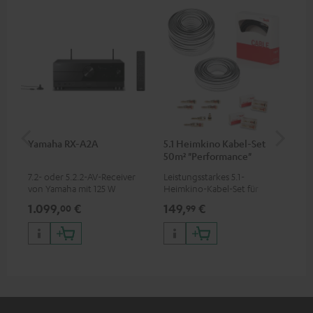
Yamaha RX-A2A
5.1 Heimkino Kabel-Set
5,
50m² "Performance"
C3
C4545S
7.2- oder 5.2.2-AV-Receiver
Leistungsstarkes 5.1-
Ho
von Yamaha mit 125 W
Heimkino-Kabel-Set für
Ver
Ausgangsleistung pro Kanal (8
Räume bis 50 m²
Ci
1.099,
€
149,
€
24
00
99
Ohm, 0.9 % THD)