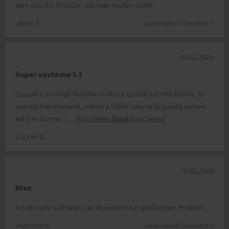
sehr gut. Ein Produkt, das man kaufen sollte.
Javier F.
(automatisch übersetzt *)
18.02.2026
Super système 5.1
Couplé à un ampli Yamaha rxv4a La qualité est très bonne. le
son est très immersif, même à faible volume la qualité sonore
est très bonne. J
Komplette Bewertung lesen
Gabriel G.
11.02.2026
Max
Ich bin sehr zufrieden, es ist wirklich ein großartiges Produkt.
massimo s.
(automatisch übersetzt *)