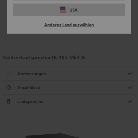
USA
Anderes Land auswählen
Center-Lautsprecher UL 40 C Mk4 25
Abmessungen
Anschlüsse
Lautsprecher