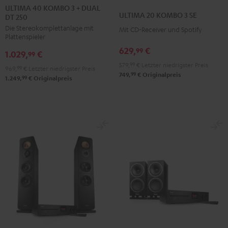
40
40
ULTIMA 40 KOMBO 3 + DUAL
20
20
ULTIMA 20 KOMBO 3 SE
DT 250
KOMBO
KOMBO
KOMBO
KOMBO
Die Stereokomplettanlage mit
3
3
Mit CD-Receiver und Spotify
3
3
Plattenspieler
+
+
SE
SE
629,
€
99
1.029,
€
DUAL
DUAL
99
Schwarz
Weiß
579,
99
€
Letzter niedrigster Preis
DT
DT
969,
99
€
Letzter niedrigster Preis
99
749,
€
Originalpreis
250
250
99
1.249,
€
Originalpreis
Schwarz
Weiß