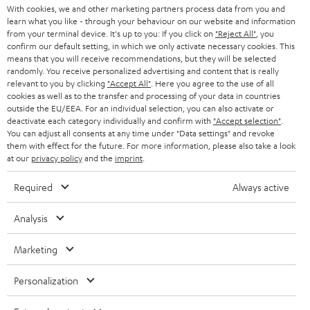
KARRIERE
Welche Radiogeräte können Webradios empfangen?
DEUTSCHLAND
With cookies, we and other marketing partners process data from you and
n
learn what you like - through your behaviour on our website and information
Um Webradios wiedergeben zu können, müssen die Radios über
STEREO
PRESSE & MARKETING
from your terminal device. It's up to you: If you click on
"Reject All"
, you
g
entsprechende WLAN-Module und Software verfügen. Sämtliche Teufel-
confirm our default setting, in which we only activate necessary cookies. This
ÖSTERREICH
Streaming-Lautsprecher können über die Teufel Home App (früher
SMART HOME
means that you will receive recommendations, but they will be selected
GESCHÄFTSKUNDEN
Raumfeld App) und
TuneIn
Webradios und Radiosender aus der ganzen
randomly. You receive personalized advertising and content that is really
Welt empfangen und wiedergeben. Doch auch reine Webradio-
relevant to you by clicking
"Accept All"
. Here you agree to the use of all
SCHWEIZ
BLUETOOTH-LAUTSPRECHER
PARTNERPROGRAMM
Empfänger und Digitalradios, wie das RADIO 3SIXTY können für das
cookies as well as to the transfer and processing of your data in countries
streamen von Radiosendern genutzt werden. Mit der MUSICSTATION
outside the EU/EEA. For an individual selection, you can also activate or
KOPFHÖRER
kannst du neben UKW, DAB+ und Internetradio auch deine CDs dank
deactivate each category individually and confirm with
"Accept selection"
.
NIEDERLANDE
BLOG
You can adjust all consents at any time under "Data settings" and revoke
verbautem CD-Player wiedergeben und mit unseren HOLISTEN kannst du
BLUETOOTH-KOPFHÖRER
them with effect for the future. For more information, please also take a look
die Radiosender per Sprachbefehl über Amazon Alexa auswählen.
NEWSLETTER
at our
privacy policy
and the
imprint
.
BELGIEN
Was ist ein Internetradio?
STEREOANLAGEN
STORES
Required
Always active
Internetradios sind Geräte, welche dazu in der Lage sind, Radiosender über
FRANKREICH
das Internet zu streamen. Diese Geräte verbinden sich über einen
LAUTSPRECHER
DEINE VORTEILE BEI TEUFEL
Analysis
integrierten Webbrowser mit den jeweiligen Seiten des Webradios über
das heimische
WLAN-Netzwerk
oder per angeschlossenem Lan-Kabel.
POLEN
ULTIMA-SERIE
TEUFEL STORY
Anbieter von Radiosendungen über das Internet werden ebenfalls
Marketing
allgemein als „Internetradios“ oder „Webradios“ bezeichnet. Es kann daher
Technische Änderungen, Tippfehler und Irrtum vorbehalten. Das auf unseren
IN-EAR-KOPFHÖRER
SPANIEN
UNSER MANAGEMENT
sowohl ein Empfangsgerät als auch Radiosender, welche über das Internet
Fotos abgebildete Zubehör ist nicht im Lieferumfang enthalten. Etwaige
Personalization
übertragen werden, gemeint sein.
Entsorgungsgebühren für Batterien sind im Preis inbegriffen.
FANSHOP
NACHHALTIGKEIT