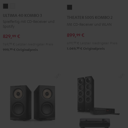
ULTIMA
ULTIMA
THEATER
40
40
500S
ULTIMA 40 KOMBO 3
THEATER 500S KOMBO 2
KOMBO
KOMBO
KOMBO
Spielfertig mit CD-Receiver und
Mit CD-Receiver und WLAN
Spotify
3
3
2
Schwarz
Weiß
899,
€
99
Schwarz
829,
€
99
699,
99
€
Letzter niedrigster Preis
769,
99
€
Letzter niedrigster Preis
99
1.049,
€
Originalpreis
99
999,
€
Originalpreis