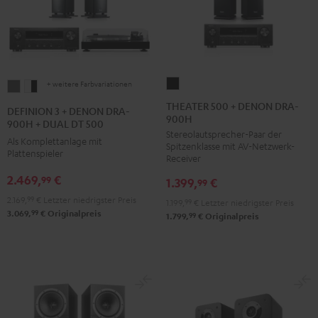
+ weitere Farbvariationen
THEATER
DEFINION
DEFINION
500
3
3
THEATER 500 + DENON DRA-
DEFINION 3 + DENON DRA-
900H
+
+
+
900H + DUAL DT 500
Stereolautsprecher-Paar der
DENON
DENON
DENON
Als Komplettanlage mit
Spitzenklasse mit AV-Netzwerk-
DRA-
Plattenspieler
DRA-
DRA-
Receiver
900H
900H
900H
2.469,
€
99
1.399,
€
99
Schwarz
+
+
2.169,
99
€
Letzter niedrigster Preis
1.199,
99
€
Letzter niedrigster Preis
DUAL
DUAL
99
3.069,
€
Originalpreis
99
1.799,
€
Originalpreis
DT
DT
500
500
Anthrazit
Weiß
/
Schwarz