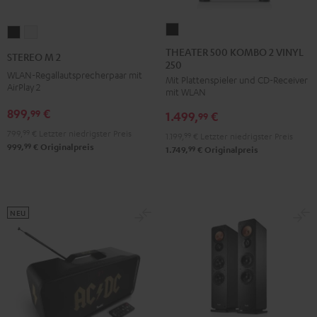
THEATER
STEREO
STEREO
500
M
M
THEATER 500 KOMBO 2 VINYL
STEREO M 2
250
KOMBO
2
2
WLAN-Regallautsprecherpaar mit
Mit Plattenspieler und CD-Receiver
2
Schwarz
Weiß
AirPlay 2
mit WLAN
VINYL
899,
€
99
1.499,
€
250
99
Schwarz
799,
99
€
Letzter niedrigster Preis
1.199,
99
€
Letzter niedrigster Preis
99
999,
€
Originalpreis
99
1.749,
€
Originalpreis
NEU