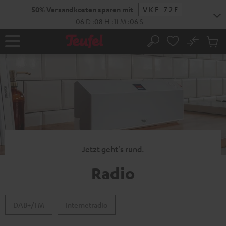
ZUM
50% Versandkosten sparen mit
VKF-72F
NHALT
RINGEN
06
D
:
08
H
:
11
M
:
06
S
No
Abs
Startseite
Suche
Artike
im
Waren
Jetzt geht's rund.
Radio
DAB+/FM
Internetradio