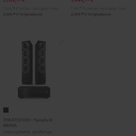
+
+
1.569,
99
€
Letzter niedrigster Preis
1.749,
99
€
Letzter niedrigster Preis
DUAL
Pro-
99
99
2.169,
€
Originalpreis
2.369,
€
Originalpreis
DT
Ject
500
Debut
Schwarz
S
Phono
Schwarz
THEATER
500
THEATER 500 + Yamaha R-
N800A
+
Leistungsstarke, spielfertige
Yamaha