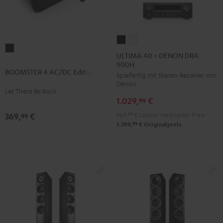
ULTIMA
ULTIMA
BOOMSTER
40
40
ULTIMA 40 + DENON DRA-
4
900H
+
+
BOOMSTER 4 AC/DC Edition
AC/DC
Spielfertig mit Stereo-Receiver von
DENON
DENON
Denon
Edition
DRA-
DRA-
Let There Be Rock
Night
1.029,
€
900H
900H
99
Black
Schwarz
Weiß
969,
99
€
Letzter niedrigster Preis
369,
€
99
99
1.399,
€
Originalpreis