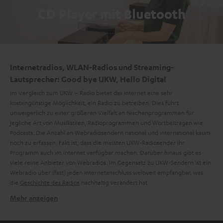
CD Player mit Bluetooth
Internetradios, WLAN-Radios und Streaming-
Lautsprecher: Good bye UKW, Hello Digital
Im Vergleich zum UKW – Radio bietet das Internet eine sehr
kostengünstige Möglichkeit, ein Radio zu betreiben. Dies führt
unweigerlich zu einer größeren Vielfalt an Nischenprogrammen für
jegliche Art von Musikstilen, Radioprogrammen und Wortbeiträgen wie
Podcasts. Die Anzahl an Webradiosendern national und international kaum
noch zu erfassen. Fakt ist, dass die meisten UKW-Radiosender ihr
Programm auch im Internet verfügbar machen. Darüber hinaus gibt es
viele reine Anbieter von Webradios. Im Gegensatz zu UKW-Sendern ist ein
Webradio über (fast) jeden Internetanschluss weltweit empfangbar, was
die
Geschichte des Radios
nachhaltig verändert hat.
Mehr anzeigen
Küchenradios von Teufel: Das RADIO 3SIXTY
Ein Küchenradio ist viel mehr als nur ein Radio. Es begleitet dich durch den