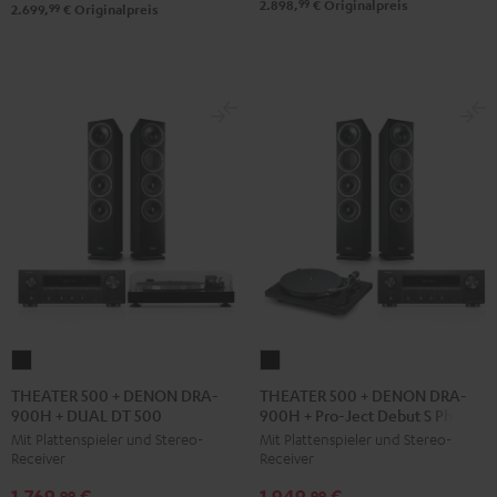
99
2.898,
€
Originalpreis
/
99
2.699,
€
Originalpreis
/
Schwarz
Schwarz
THEATER
THEATER
500
500
THEATER 500 + DENON DRA-
THEATER 500 + DENON DRA-
900H + DUAL DT 500
900H + Pro-Ject Debut S Phono
+
+
Mit Plattenspieler und Stereo-
Mit Plattenspieler und Stereo-
DENON
DENON
Receiver
Receiver
DRA-
DRA-
1.769,
€
1.949,
€
900H
900H
99
99