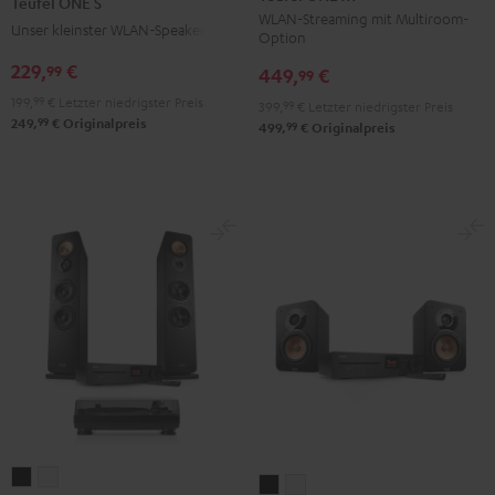
Teufel ONE S
M
M
S
S
WLAN-Streaming mit Multiroom-
Unser kleinster WLAN-Speaker
Option
Schwarz
Weiß
Schwarz
Weiß
229,
€
99
449,
€
99
199,
99
€
Letzter niedrigster Preis
399,
99
€
Letzter niedrigster Preis
99
249,
€
Originalpreis
99
499,
€
Originalpreis
ULTIMA
ULTIMA
ULTIMA
ULTIMA