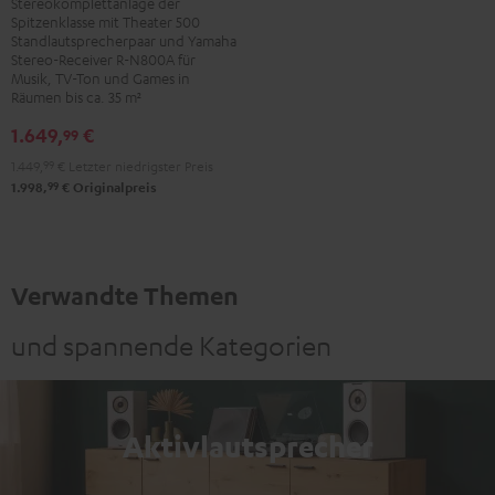
Stereokomplettanlage der
R-
Spitzenklasse mit Theater 500
N800A
Standlautsprecherpaar und Yamaha
Stereo-Receiver R-N800A für
Schwarz
Musik, TV-Ton und Games in
Räumen bis ca. 35 m²
1.649,
€
99
1.449,
99
€
Letzter niedrigster Preis
99
1.998,
€
Originalpreis
Verwandte Themen
und spannende Kategorien
Aktivlautsprecher