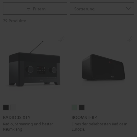
Filtern
29 Produkte
RADIO
RADIO
BOOMSTER
BOOMSTER
3SIXTY
3SIXTY
4
4
RADIO 3SIXTY
BOOMSTER 4
Schwarz
Weiß
Mint
Night
Radio, Streaming und bester
Eines der beliebtesten Radios in
Raumklang
Europa.
Green
Black