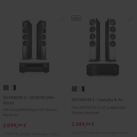
NEU
DEFINION
DEFINION
DEFINION
DEFINION
3
3
3
3
DEFINION 3 + DENON DRA-
DEFINION 3 + Yamaha R-N800A
900H
+
+
+
+
Die DEFINION 3 mit passendem
Als Komplettanlage mit Stereo-
DENON
DENON
Yamaha
Yamaha
Stereo-Receiver
Receiver
DRA-
DRA-
R-
R-
2.349,
€
99
2.099,
€
900H
900H
99
N800A
N800A
Anthrazit
Weiß
2.049,
99
€
Letzter niedrigster Preis
Anthrazit
Weiß
1.799,
99
€
Letzter niedrigster Preis