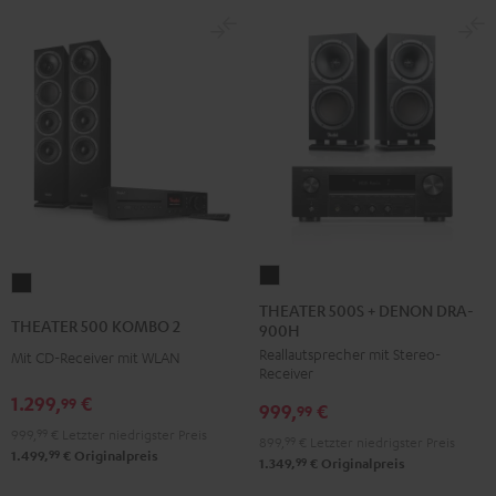
THEATER
THEATER
500S
THEATER 500S + DENON DRA-
500
THEATER 500 KOMBO 2
900H
+
KOMBO
Reallautsprecher mit Stereo-
DENON
Mit CD-Receiver mit WLAN
2
Receiver
DRA-
Schwarz
1.299,
€
99
999,
€
900H
99
999,
99
€
Letzter niedrigster Preis
Schwarz
899,
99
€
Letzter niedrigster Preis
99
1.499,
€
Originalpreis
99
1.349,
€
Originalpreis