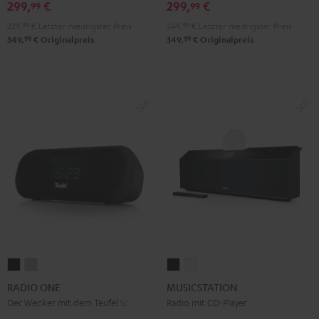
299,
€
299,
€
99
99
229,
99
€
Letzter niedrigster Preis
249,
99
€
Letzter niedrigster Preis
99
99
349,
€
Originalpreis
349,
€
Originalpreis
RADIO
RADIO
MUSICSTATION
MUSICSTATION
ONE
ONE
Schwarz
Weiß
RADIO ONE
MUSICSTATION
Black
Light
Der Wecker mit dem Teufel Sound
Radio mit CD-Player
Gray