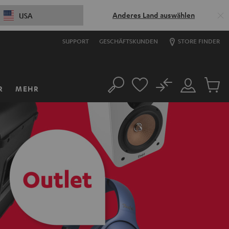
Anderes Land auswählen
USA
SUPPORT
GESCHÄFTSKUNDEN
STORE FINDER
No
R
MEHR
Suche
Mein
Artikel
Konto
im
Warenk