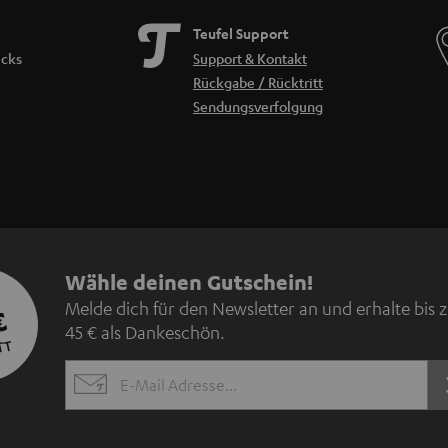
Teufel Support
icks
Support & Kontakt
Rückgabe / Rücktritt
Sendungsverfolgung
N
Wähle deinen Gutschein!
Melde dich für den Newsletter an und erhalte bis 
€
e
45 € als Dankeschön.
TT
w
EMAIL
s
WIDGET
l