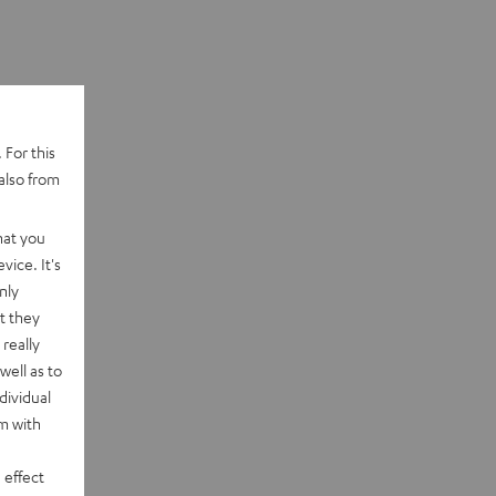
 For this
also from
hat you
vice. It's
nly
t they
really
well as to
dividual
rm with
 effect