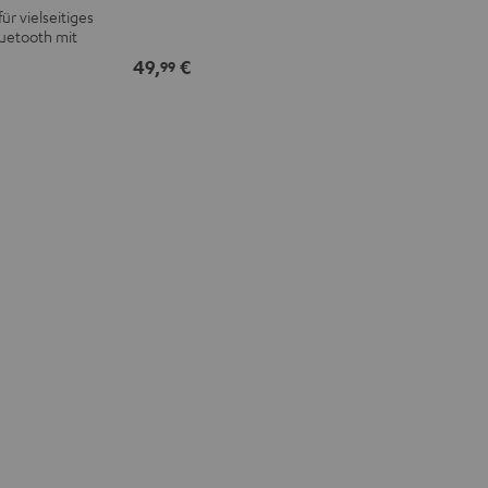
r vielseitiges
uetooth mit
49,
€
99