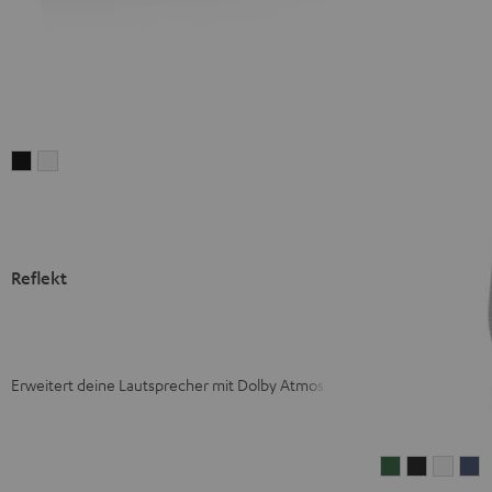
Reflekt
Reflekt
Schwarz
Weiß
Reflekt
Erweitert deine Lautsprecher mit Dolby Atmos
MOTIV®
MOTIV®
MOTI
M