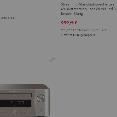
O
L
L
Streaming-Standlautsprecherpaar fü
teel
Musikstreaming über WLAN und Bl
Schwarz
Weiß
lue
bestem Klang
 universell
999,
€
99
999,
99
€
Letzter niedrigster Preis
99
1.799,
€
Originalpreis