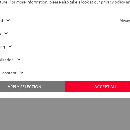
uture. For more information, please also take a look at our
privacy policy
an
Z
CR612
ed
Alway
-CD-Receiver der Spitzenklasse
sprecher und kleinere Räume
s
ing
lization
l content
APPLY SELECTION
ACCEPT ALL