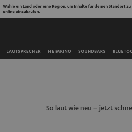
Wähle ein Land oder eine Region, um Inhalte für deinen Standort zu
online einzukaufen.
ZUM
NHALT
RINGEN
LAUTSPRECHER
HEIMKINO
SOUNDBARS
BLUETO
Startseite
So laut wie neu – jetzt schnel