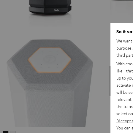
So it s
We want t
purpose, 
third par
With coo
like - th
up to you
activate
will be s
relevant 
the trans
selection
"Accept 
You can a