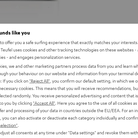
ounds like you
o offer you a safe surfing experience that exactly matches your interests.
Teufel uses cookies and other tracking technologies on these websites - 
ties - and engages personalization services.
kies, we and other marketing partners process data from you and learn w
rough your behaviour on our website and information from your terminal de
: If you click on
"Reject All"
, you confirm our default setting, in which we o
 necessary cookies. This means that you will receive recommendations, bu
elected randomly. You receive personalized advertising and content that is 
to you by clicking
"Accept All"
. Here you agree to the use of all cookies as 
fer and processing of your data in countries outside the EU/EEA. For an in
, you can also activate or deactivate each category individually and confi
selection"
.
djust all consents at any time under "Data settings" and revoke them with