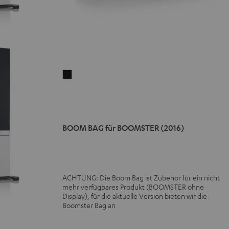
BOOM
BAG
für
BOOMSTER
(2016)
BOOM BAG für BOOMSTER (2016)
Schwarz
ACHTUNG: Die Boom Bag ist Zubehör für ein nicht
mehr verfügbares Produkt (BOOMSTER ohne
Display), für die aktuelle Version bieten wir die
Boomster Bag an