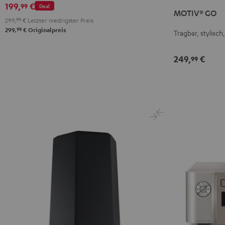
GO
GO
GO
G
199,
€
99
Deal
MOTIV® GO
Ivy
Night
Silver
S
299,
99
€
Letzter niedrigster Preis
Green
Black
White
B
99
299,
€
Originalpreis
Tragbar, stylisch,
249,
€
99