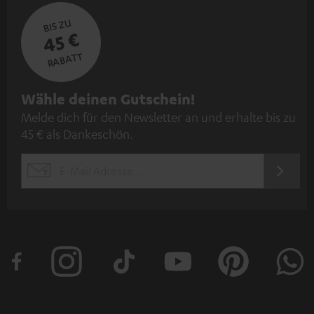
BIS ZU
45 €
RABATT
N
Wähle deinen Gutschein!
Melde dich für den Newsletter an und erhalte bis zu
e
45 € als Dankeschön.
w
s
JETZT
EMAIL
l
ANME
WIDGET
e
t
t
e
r
a