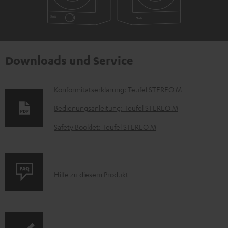
Downloads und Service
D
Konformitätserklärung: Teufel STEREO M
o
Bedienungsanleitung: Teufel STEREO M
k
Safety Booklet: Teufel STEREO M
u
m
e
P
Hilfe zu diesem Produkt
n
r
t
o
e
d
z