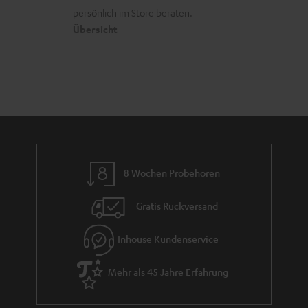
n
o
a
r
persönlich im Store beraten.
n
t
G
Übersicht
e
a
n
r
a
n
t
i
e
8 Wochen Probehören
Gratis Rückversand
Inhouse Kundenservice
Mehr als 45 Jahre Erfahrung