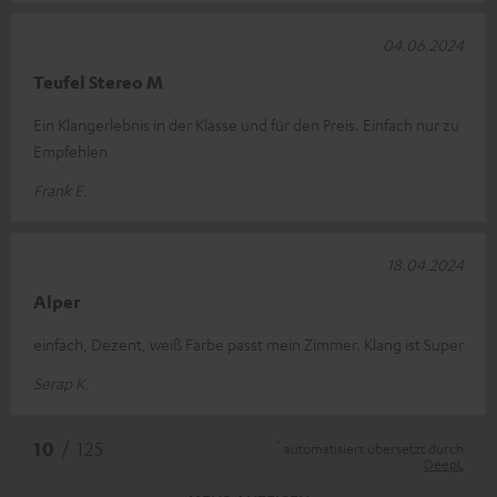
04.06.2024
Teufel Stereo M
Ein Klangerlebnis in der Klasse und für den Preis. Einfach nur zu
Empfehlen
Frank E.
18.04.2024
Alper
einfach, Dezent, weiß Farbe passt mein Zimmer. Klang ist Super
Serap K.
*
10
/ 125
automatisiert übersetzt durch
DeepL