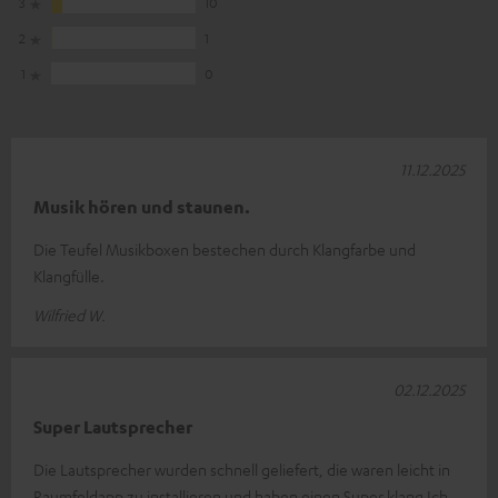
3
10
2
1
1
0
11.12.2025
Musik hören und staunen.
Die Teufel Musikboxen bestechen durch Klangfarbe und
Klangfülle.
Wilfried W.
02.12.2025
Super Lautsprecher
Die Lautsprecher wurden schnell geliefert, die waren leicht in
Raumfeldapp zu installieren und haben einen Super klang Ich