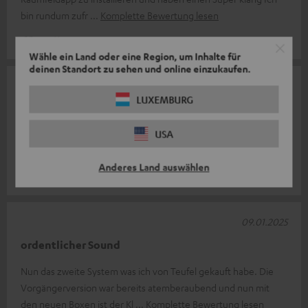
bin rundum zufr
Komplette Bewertung lesen
Günter K.
Wähle ein Land oder eine Region, um Inhalte für
deinen Standort zu sehen und online einzukaufen.
11.02.2025
LUXEMBURG
Top Produkt
USA
Super Sound für die kleine Box Erstaunlich tiefer Bass. Super die
direkt Tasten für on / standby und Senderwahl
Anderes Land auswählen
Uwe B.
09.01.2025
ordentlicher Sound
Nun das zweite System was ich von Teufel gekauft habe. Die
Vorgängerversion war bereits atemberaubend und nun mit
den neuen Boxen ist der Kl
Komplette Bewertung lesen