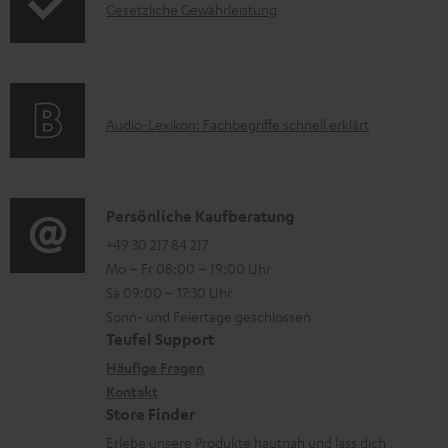
I
Gesetzliche Gewährleistung
u
u
n
k
m
f
t
H
o
F
e
A
Audio-Lexikon: Fachbegriffe schnell erklärt
r
A
r
u
m
Q
u
d
a
s
n
i
K
Persönliche Kaufberatung
t
t
o
o
+49 30 217 84 217
i
e
Mo – Fr 08:00 – 19:00 Uhr
-
n
o
Sa 09:00 – 17:30 Uhr
r
L
t
n
Sonn- und Feiertage geschlossen
l
e
a
e
Teufel Support
a
x
k
n
Häufige Fragen
d
i
Kontakt
t
z
Store Finder
e
k
d
u
Erlebe unsere Produkte hautnah und lass dich