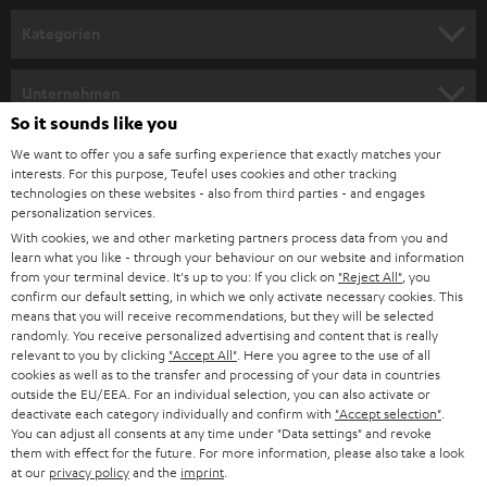
n
Kategorien
m
HEIMKINO
e
Unternehmen
l
So it sounds like you
HEIMKINO-KOMPLETTANLAGEN
SUPPORT
d
Teufel Onlineshops
We want to offer you a safe surfing experience that exactly matches your
interests. For this purpose, Teufel uses cookies and other tracking
SOUNDBARS
u
KARRIERE
technologies on these websites - also from third parties - and engages
DEUTSCHLAND
personalization services.
n
STEREO
With cookies, we and other marketing partners process data from you and
PRESSE & MARKETING
g
learn what you like - through your behaviour on our website and information
ÖSTERREICH
SMART HOME
from your terminal device. It's up to you: If you click on
"Reject All"
, you
GESCHÄFTSKUNDEN
confirm our default setting, in which we only activate necessary cookies. This
means that you will receive recommendations, but they will be selected
SCHWEIZ
BLUETOOTH-LAUTSPRECHER
PARTNERPROGRAMM
randomly. You receive personalized advertising and content that is really
relevant to you by clicking
"Accept All"
. Here you agree to the use of all
KOPFHÖRER
cookies as well as to the transfer and processing of your data in countries
NIEDERLANDE
BLOG
outside the EU/EEA. For an individual selection, you can also activate or
deactivate each category individually and confirm with
"Accept selection"
.
BLUETOOTH-KOPFHÖRER
NEWSLETTER
You can adjust all consents at any time under "Data settings" and revoke
BELGIEN
them with effect for the future. For more information, please also take a look
STEREOANLAGEN
at our
privacy policy
and the
imprint
.
STORES