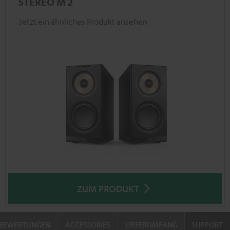
STEREO M 2
Jetzt ein ähnliches Produkt ansehen
ZUM PRODUKT
BEWERTUNGEN
ACCESSORIES
LIEFERUMFANG
SUPPORT