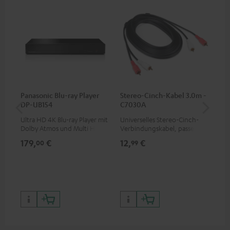
Panasonic Blu-ray Player
Stereo-Cinch-Kabel 3.0m -
Wa
DP-UB154
C7030A
SM
Ultra HD 4K Blu-ray Player mit
Universelles Stereo-Cinch-
Hoc
Dolby Atmos und Multi HDR-
Verbindungskabel, passend
Kom
Unterstützung inklusive
für alle Geräte mit Cinch-
übe
179,
€
12,
€
99
00
99
HDR10+ für eine überragende
Buchsen
Bod
Bildqualität mit lebensechten
Kontrasten und Farben