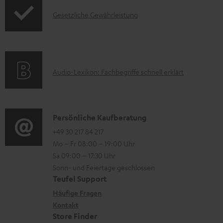
d
e
I
Gesetzliche Gewährleistung
u
r
n
k
u
f
t
n
o
F
t
A
Audio-Lexikon: Fachbegriffe schnell erklärt
r
A
e
u
m
Q
r
d
a
s
l
i
K
Persönliche Kaufberatung
t
a
o
o
+49 30 217 84 217
i
d
Mo – Fr 08:00 – 19:00 Uhr
-
n
o
e
Sa 09:00 – 17:30 Uhr
L
t
n
Sonn- und Feiertage geschlossen
n
e
a
e
Teufel Support
x
k
n
Häufige Fragen
i
Kontakt
t
z
Store Finder
k