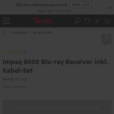
ZUM
50% Versandkosten sparen mit
VKF-72F
NHALT
RINGEN
06
D
:
22
H
:
36
M
:
00
S
No
Abs
Startseite
Suche
Artike
im
ZUBEHÖR
AV RECEIVER
Waren
(6)
Impaq 8000 Blu-ray Receiver inkl.
Kabel-Set
Ready to run
Farbe:
Schwarz
DIE WARE IST DERZEIT NICHT LIEFERBAR