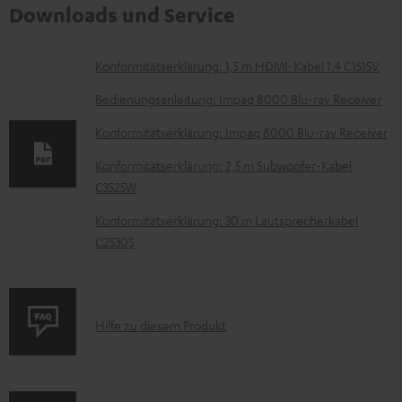
Downloads und Service
D
Konformitätserklärung: 1,5 m HDMI-Kabel 1.4 C1515V
o
Bedienungsanleitung: Impaq 8000 Blu-ray Receiver
k
Konformitätserklärung: Impaq 8000 Blu-ray Receiver
u
Konformitätserklärung: 2,5 m Subwoofer-Kabel
m
C3525W
e
Konformitätserklärung: 30 m Lautsprecherkabel
n
C2530S
t
e
z
P
Hilfe zu diesem Produkt
u
r
m
o
H