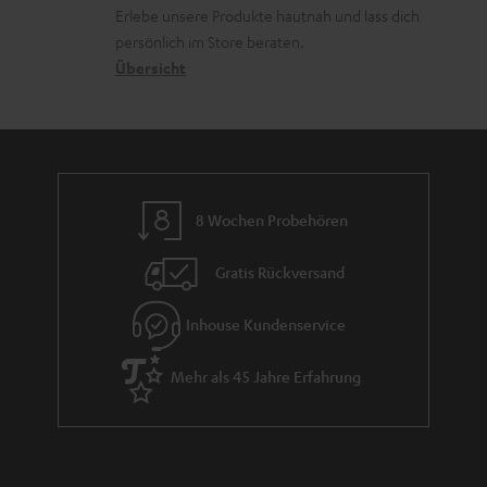
d
u
Erlebe unsere Produkte hautnah und lass dich
o
a
r
persönlich im Store beraten.
n
t
G
Übersicht
e
a
n
r
a
n
8 Wochen Probehören
t
i
Gratis Rückversand
e
Inhouse Kundenservice
Mehr als 45 Jahre Erfahrung