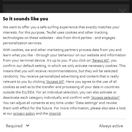
m
HEIMKINO
e
Unternehmen
l
So it sounds like you
HEIMKINO-KOMPLETTANLAGEN
SUPPORT
d
Teufel Onlineshops
We want to offer you a safe surfing experience that exactly matches your
interests. For this purpose, Teufel uses cookies and other tracking
SOUNDBARS
u
KARRIERE
technologies on these websites - also from third parties - and engages
DEUTSCHLAND
personalization services.
n
STEREO
With cookies, we and other marketing partners process data from you and
PRESSE & MARKETING
g
learn what you like - through your behaviour on our website and information
ÖSTERREICH
SMART HOME
from your terminal device. It's up to you: If you click on
"Reject All"
, you
GESCHÄFTSKUNDEN
confirm our default setting, in which we only activate necessary cookies. This
means that you will receive recommendations, but they will be selected
SCHWEIZ
BLUETOOTH-LAUTSPRECHER
PARTNERPROGRAMM
randomly. You receive personalized advertising and content that is really
relevant to you by clicking
"Accept All"
. Here you agree to the use of all
KOPFHÖRER
cookies as well as to the transfer and processing of your data in countries
NIEDERLANDE
BLOG
outside the EU/EEA. For an individual selection, you can also activate or
deactivate each category individually and confirm with
"Accept selection"
.
BLUETOOTH-KOPFHÖRER
NEWSLETTER
You can adjust all consents at any time under "Data settings" and revoke
BELGIEN
them with effect for the future. For more information, please also take a look
STEREOANLAGEN
at our
privacy policy
and the
imprint
.
STORES
FRANKREICH
LAUTSPRECHER
Required
Always active
DEINE VORTEILE BEI TEUFEL