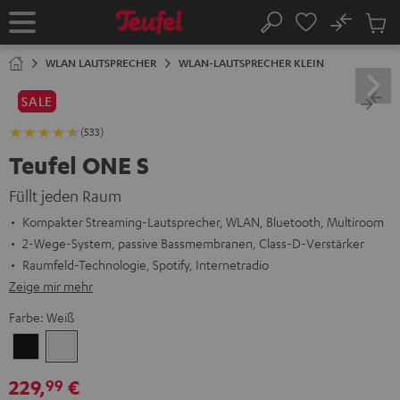
ZUM
NHALT
No
Abs
Startseite
Suche
RINGEN
Artike
im
WLAN LAUTSPRECHER
WLAN-LAUTSPRECHER KLEIN
Waren
SALE
(533)
Teufel ONE S
Füllt jeden Raum
Kompakter Streaming-Lautsprecher, WLAN, Bluetooth, Multiroom
2-Wege-System, passive Bassmembranen, Class-D-Verstärker
Raumfeld-Technologie, Spotify, Internetradio
Zeige mir mehr
Farbe:
Weiß
Schwarz
Weiß
229,
€
99