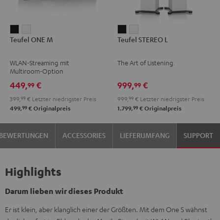
Teufel
Teufel
Teufel
Teufel
Teufel ONE M
Teufel STEREO L
ONE
ONE
STEREO
STEREO
M
M
L
L
WLAN-Streaming mit
The Art of Listening.
Schwarz
Weiß
Schwarz
Weiß
Multiroom-Option
449,
€
999,
€
99
99
399,
99
€
Letzter niedrigster Preis
999,
99
€
Letzter niedrigster Preis
99
99
499,
€
Originalpreis
1.799,
€
Originalpreis
BEWERTUNGEN
ACCESSORIES
LIEFERUMFANG
SUPPORT
Highlights
Darum lieben wir dieses Produkt
Er ist klein, aber klanglich einer der Größten. Mit dem One S wähnst