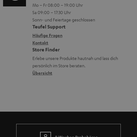
n
Mo – Fr 08:00 – 19:00 Uhr
d
-
n
o
z
Sa 09:00 – 17:30 Uhr
e
L
t
n
u
Sonn- und Feiertage geschlossen
n
e
a
e
Teufel Support
m
x
k
n
Häufige Fragen
V
i
Kontakt
t
z
e
Store Finder
k
d
u
r
Erlebe unsere Produkte hautnah und lass dich
o
a
r
s
persönlich im Store beraten.
n
t
G
Übersicht
a
e
a
n
n
r
d
a
n
t
i
8 Wochen Probehören