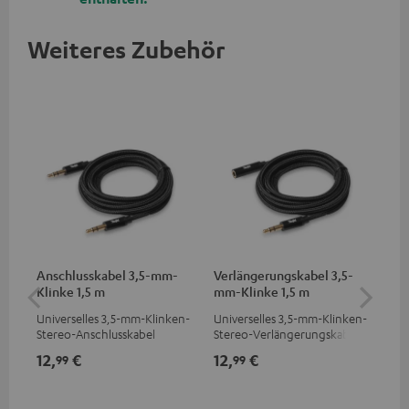
Weiteres Zubehör
Anschlusskabel 3,5-mm-
Verlängerungskabel 3,5-
Wa
Klinke 1,5 m
mm-Klinke 1,5 m
(St
Universelles 3,5-mm-Klinken-
Universelles 3,5-mm-Klinken-
Wan
Stereo-Anschlusskabel
Stereo-Verlängerungskabel
Lau
12,
€
12,
€
19
99
99