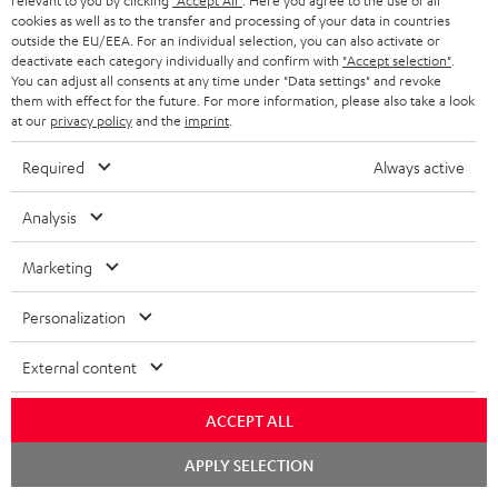
relevant to you by clicking
"Accept All"
. Here you agree to the use of all
EMAIL
l
ANME
cookies as well as to the transfer and processing of your data in countries
WIDGET
e
outside the EU/EEA. For an individual selection, you can also activate or
deactivate each category individually and confirm with
"Accept selection"
.
t
You can adjust all consents at any time under "Data settings" and revoke
them with effect for the future. For more information, please also take a look
t
at our
privacy policy
and the
imprint
.
e
Required
Always active
r
a
Analysis
n
Kategorien
Marketing
m
HEIMKINO
e
Unternehmen
Personalization
l
HEIMKINO-KOMPLETTANLAGEN
SUPPORT
External content
d
Teufel Onlineshops
SOUNDBARS
u
KARRIERE
ACCEPT ALL
DEUTSCHLAND
n
STEREO
Chat
PRESSE & MARKETING
APPLY SELECTION
g
starten
ÖSTERREICH