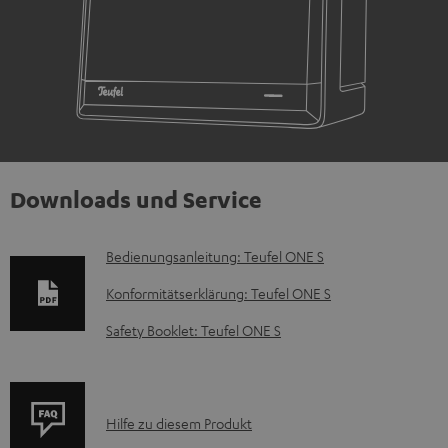
Downloads und Service
D
Bedienungsanleitung: Teufel ONE S
o
Konformitätserklärung: Teufel ONE S
k
Safety Booklet: Teufel ONE S
u
m
e
P
Hilfe zu diesem Produkt
n