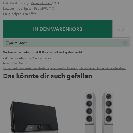
Inkl. MwSt
und zzgl.
Versandkosten
9,99 €
Letzter niedrigster Preis
199,
99
€
Originalpreis
249,
99
€
IN DEN WARENKORB
Auf Lager
Sicher einkaufen mit 8 Wochen Rückgaberecht
inkl. kostenlosem
Rückversand
Hersteller:
Teufel
Sicherheitshinweise
Ersatzteile
Reparaturen
Software-Updates
Gesetzliche Gewährleistung
Das könnte dir auch gefallen