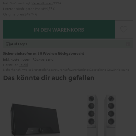
Inkl. MwSt
und zzgl.
Versandkosten
9,99 €
Letzter niedrigster Preis
199,
99
€
Originalpreis
249,
99
€
IN DEN WARENKORB
Auf Lager
Sicher einkaufen mit 8 Wochen Rückgaberecht
inkl. kostenlosem
Rückversand
Hersteller:
Teufel
Sicherheitshinweise
Ersatzteile
Reparaturen
Software-Updates
Gesetzliche Gewährleistung
Das könnte dir auch gefallen