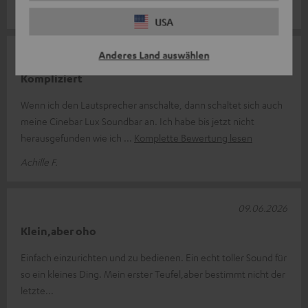
Tom R.
USA
Anderes Land auswählen
14.06.2026
Kompliziert
Wenn ich den Lautsprecher anschalte, dann schaltet sich auch
meine Cinebar Lux Soundbar an. Ich habe bis jetzt nicht
herausgefunden wie ich
Komplette Bewertung lesen
Achille F.
09.06.2026
Klein,aber oho
Einfach einzurichten und zu bedienen. Ein echt toller Sound für
so ein kleines Ding. Mein erster Teufel,aber bestimmt nicht der
letzte...