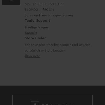
n
Mo – Fr 08:00 – 19:00 Uhr
d
-
n
o
z
Sa 09:00 – 17:30 Uhr
e
L
t
n
u
Sonn- und Feiertage geschlossen
n
e
a
e
Teufel Support
m
x
k
n
Häufige Fragen
V
i
Kontakt
t
z
e
Store Finder
k
d
u
r
Erlebe unsere Produkte hautnah und lass dich
o
a
r
s
persönlich im Store beraten.
n
t
G
Übersicht
a
e
a
n
n
r
d
a
n
t
i
8 Wochen Probehören