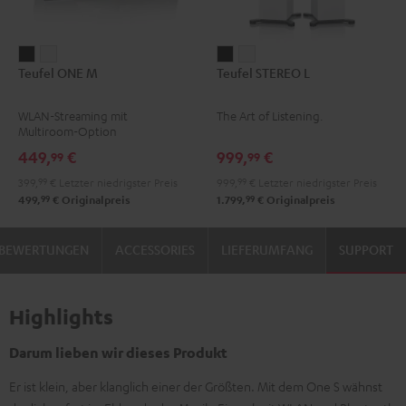
Teufel
Teufel
Teufel
Teufel
Teufel ONE M
Teufel STEREO L
ONE
ONE
STEREO
STEREO
M
M
L
L
WLAN-Streaming mit
The Art of Listening.
Schwarz
Weiß
Schwarz
Weiß
Multiroom-Option
449,
€
999,
€
99
99
399,
99
€
Letzter niedrigster Preis
999,
99
€
Letzter niedrigster Preis
99
99
499,
€
Originalpreis
1.799,
€
Originalpreis
BEWERTUNGEN
ACCESSORIES
LIEFERUMFANG
SUPPORT
Highlights
Darum lieben wir dieses Produkt
Er ist klein, aber klanglich einer der Größten. Mit dem One S wähnst