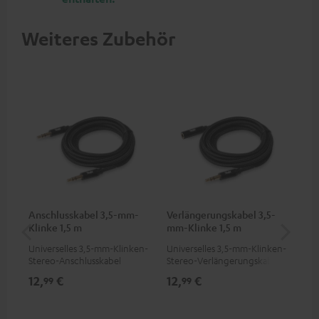
Weiteres Zubehör
Anschlusskabel 3,5-mm-
Verlängerungskabel 3,5-
Wa
Klinke 1,5 m
mm-Klinke 1,5 m
(St
Universelles 3,5-mm-Klinken-
Universelles 3,5-mm-Klinken-
Wan
Stereo-Anschlusskabel
Stereo-Verlängerungskabel
Lau
12,
€
12,
€
19
99
99