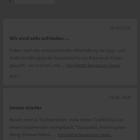
1
1
26.07.2026
Wir sind sehr zufrieden …
Haben nach der enttäuschenden Abschaltung der App- und
Multiroomfähigkeit der Soundtouchs von Bose einen Ersatz
gesucht - wir sind mit unse
Komplette Bewertung lesen
Ralf T.
24.06.2026
Immer wieder
Bereits mein 6. Teufelprodukt. Habe diesen Teufel One S zu
einem bestehenden nachgekauft. Topqualität, extrem gutes
Klang- Preisverhältnis.
Komplette Bewertung lesen