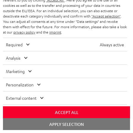
relevant to you by clicking
"Accept All"
. Here you agree to the use of all
EMAIL
l
ANME
cookies as well as to the transfer and processing of your data in countries
WIDGET
e
outside the EU/EEA. For an individual selection, you can also activate or
deactivate each category individually and confirm with
"Accept selection"
.
t
You can adjust all consents at any time under "Data settings" and revoke
them with effect for the future. For more information, please also take a look
t
at our
privacy policy
and the
imprint
.
e
Required
Always active
r
a
Analysis
n
Kategorien
Marketing
m
HEIMKINO
e
Unternehmen
Personalization
l
HEIMKINO-KOMPLETTANLAGEN
SUPPORT
External content
d
Teufel Onlineshops
SOUNDBARS
u
KARRIERE
ACCEPT ALL
DEUTSCHLAND
n
STEREO
Chat
PRESSE & MARKETING
APPLY SELECTION
g
starten
ÖSTERREICH