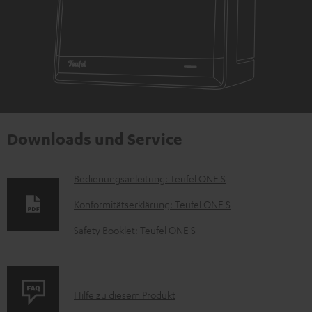
Downloads und Service
D
Bedienungsanleitung: Teufel ONE S
o
Konformitätserklärung: Teufel ONE S
k
Safety Booklet: Teufel ONE S
u
m
e
P
Hilfe zu diesem Produkt
n