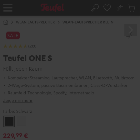
ZUM
NHALT
No
Abs
Startseite
Suche
RINGEN
Artike
im
WLAN LAUTSPRECHER
WLAN-LAUTSPRECHER KLEIN
Waren
SALE
(533)
Teufel ONE S
Füllt jeden Raum
Kompakter Streaming-Lautsprecher, WLAN, Bluetooth, Multiroom
2-Wege-System, passive Bassmembranen, Class-D-Verstärker
Raumfeld-Technologie, Spotify, Internetradio
Zeige mir mehr
Farbe:
Schwarz
Schwarz
Weiß
229,
€
99