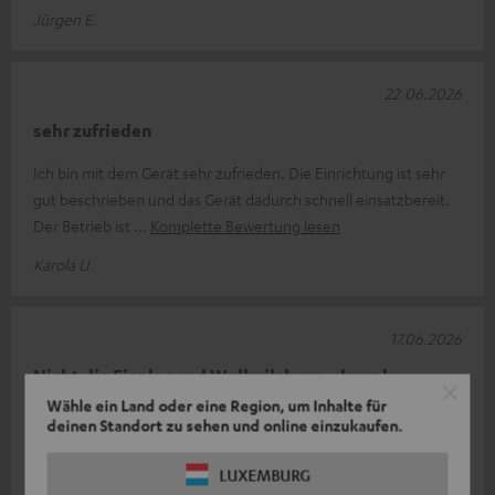
Jürgen E.
22.06.2026
sehr zufrieden
Ich bin mit dem Gerät sehr zufrieden. Die Einrichtung ist sehr
gut beschrieben und das Gerät dadurch schnell einsatzbereit.
Der Betrieb ist
Komplette Bewertung lesen
Karola U.
17.06.2026
Nicht die Eier legend Wollmilchsau, aber ok.
Wähle ein Land oder eine Region, um Inhalte für
Anfänglich wollte das Teil nicht. Der sensationelle Support hat
deinen Standort zu sehen und online einzukaufen.
mir dann ein Ersatzgerät geschickt und das funktioniert
einwandfrei. Grunds
Komplette Bewertung lesen
LUXEMBURG