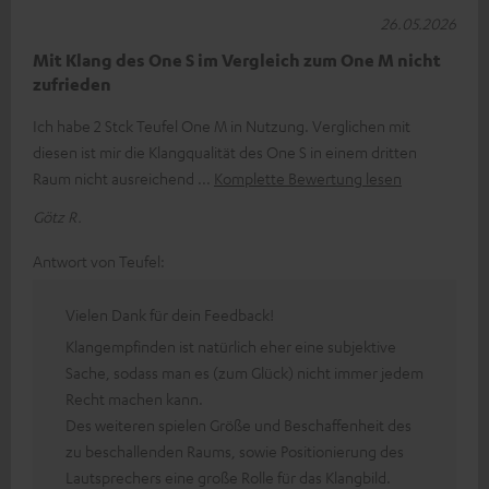
26.05.2026
Mit Klang des One S im Vergleich zum One M nicht
zufrieden
Ich habe 2 Stck Teufel One M in Nutzung. Verglichen mit
diesen ist mir die Klangqualität des One S in einem dritten
Raum nicht ausreichend
Komplette Bewertung lesen
Götz R.
Antwort von Teufel:
Vielen Dank für dein Feedback!
Klangempfinden ist natürlich eher eine subjektive
Sache, sodass man es (zum Glück) nicht immer jedem
Recht machen kann.
Des weiteren spielen Größe und Beschaffenheit des
zu beschallenden Raums, sowie Positionierung des
Lautsprechers eine große Rolle für das Klangbild.