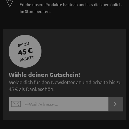
Erlebe unsere Produkte hautnah und lass dich persönlich
im Store beraten.
BIS ZU
45 €
RABATT
N
Wähle deinen Gutschein!
Melde dich für den Newsletter an und erhalte bis zu
e
45 € als Dankeschön.
w
s
JETZT
EMAIL
l
ANME
WIDGET
e
t