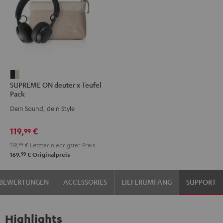
SUPREME
SUPREME ON deuter x Teufel
ON
Pack
deuter
Dein Sound, dein Style
x
Teufel
119,
€
99
Pack
119,
99
€
Letzter niedrigster Preis
Night
99
169,
€
Originalpreis
Black
/
BEWERTUNGEN
ACCESSORIES
LIEFERUMFANG
SUPPORT
Sand
Highlights