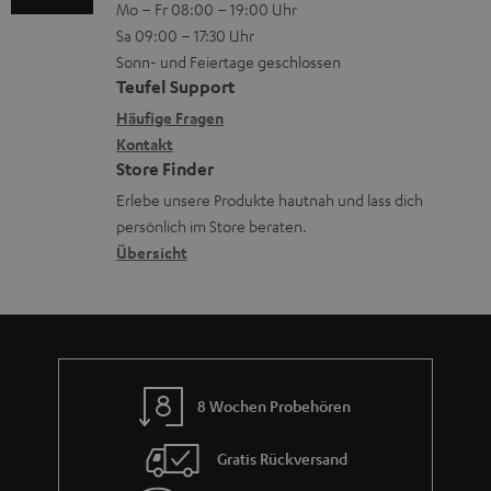
Mo – Fr 08:00 – 19:00 Uhr
l
-
n
o
z
Sa 09:00 – 17:30 Uhr
i
L
t
n
u
Sonn- und Feiertage geschlossen
n
e
a
e
Teufel Support
m
k
x
k
n
Häufige Fragen
V
s
i
Kontakt
t
z
e
Store Finder
.
k
d
u
r
Erlebe unsere Produkte hautnah und lass dich
t
o
a
r
s
persönlich im Store beraten.
i
n
t
G
Übersicht
a
t
e
a
n
l
n
r
d
e
a
_
n
h
8 Wochen Probehören
t
i
i
Gratis Rückversand
d
e