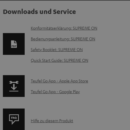
Downloads und Service
D
Konformitätserklärung: SUPREME ON
o
Bedienungsanleitung: SUPREME ON
k
Safety Booklet: SUPREME ON
u
Quick Start Guide: SUPREME ON
m
e
n
p
Teufel Go App - Apple App Store
t
a
Teufel Go App - Google Play
e
g
z
e
u
.
P
Hilfe zu diesem Produkt
m
p
r