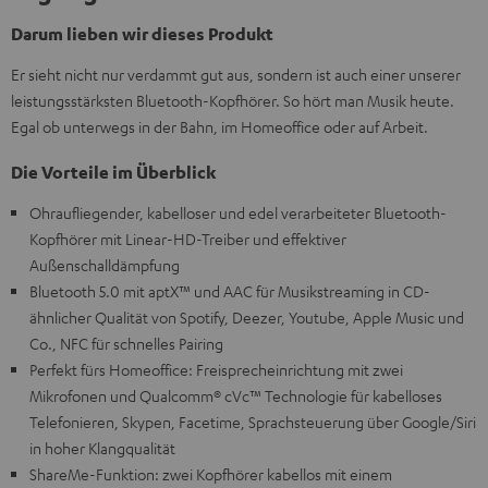
Darum lieben wir dieses Produkt
Er sieht nicht nur verdammt gut aus, sondern ist auch einer unserer
leistungsstärksten Bluetooth-Kopfhörer. So hört man Musik heute.
Egal ob unterwegs in der Bahn, im Homeoffice oder auf Arbeit.
Die Vorteile im Überblick
Ohraufliegender, kabelloser und edel verarbeiteter Bluetooth-
Kopfhörer mit Linear-HD-Treiber und effektiver
Außenschalldämpfung
Bluetooth 5.0 mit aptX™ und AAC für Musikstreaming in CD-
ähnlicher Qualität von Spotify, Deezer, Youtube, Apple Music und
Co., NFC für schnelles Pairing
Perfekt fürs Homeoffice: Freisprecheinrichtung mit zwei
Mikrofonen und Qualcomm® cVc™ Technologie für kabelloses
Telefonieren, Skypen, Facetime, Sprachsteuerung über Google/Siri
in hoher Klangqualität
ShareMe-Funktion: zwei Kopfhörer kabellos mit einem