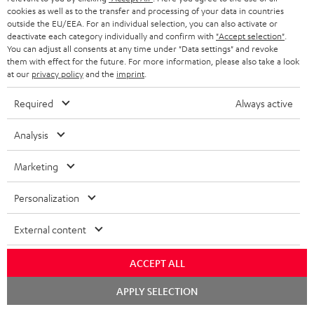
KOPFHÖRER
cookies as well as to the transfer and processing of your data in countries
NIEDERLANDE
BLOG
outside the EU/EEA. For an individual selection, you can also activate or
deactivate each category individually and confirm with
"Accept selection"
.
BLUETOOTH-KOPFHÖRER
NEWSLETTER
You can adjust all consents at any time under "Data settings" and revoke
BELGIEN
them with effect for the future. For more information, please also take a look
STEREOANLAGEN
at our
privacy policy
and the
imprint
.
STORES
FRANKREICH
LAUTSPRECHER
Required
Always active
DEINE VORTEILE BEI TEUFEL
POLEN
ULTIMA-SERIE
Analysis
TEUFEL STORY
Technische Änderungen, Tippfehler und Irrtum vorbehalten. Das auf unseren
IN-EAR-KOPFHÖRER
Marketing
SPANIEN
UNSER MANAGEMENT
Fotos abgebildete Zubehör ist nicht im Lieferumfang enthalten. Etwaige
Entsorgungsgebühren für Batterien sind im Preis inbegriffen.
FANSHOP
Personalization
NACHHALTIGKEIT
ITALIEN
©2026 Lautsprecher Teufel GmbH - All rights reserved.
NEUHEITEN
External content
UNSERE WERTE
USA
Impressum
AGB
Datenschutz
Daten-Einstellungen
EU Data Act
BARRIEREFREIHEIT
ACCEPT ALL
Vertrag widerrufen
WEITERE LÄNDER
Chat
APPLY SELECTION
starten