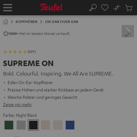
ZUM
NHALT
No
Abs
Startseite
Suche
RINGEN
Artike
im
KOPFHÖRER
ON-EAR OVER-EAR
Waren
Mal im letzten Monat verkauft.
1000+
(439)
SUPREME ON
Bold. Colourful. Inspiring. We All Are SUPREME.
Edler On-Ear-Kopfhörer
Präzise Höhen und starker Kickbass an jedem Gerät
Weiche Polster und geringes Gewicht
Zeige mir mehr
Farbe:
Night Black
Ivy
Moon
Night
Pale
Sand
Space
Green
Gray
Black
Gold
White
Blue