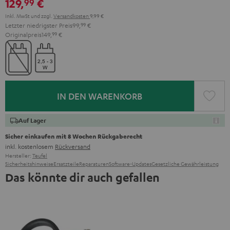
129,
€
99
Inkl. MwSt
und zzgl.
Versandkosten
9,99 €
Letzter niedrigster Preis
99,
99
€
Originalpreis
149,
99
€
IN DEN WARENKORB
Auf Lager
Sicher einkaufen mit 8 Wochen Rückgaberecht
inkl. kostenlosem
Rückversand
Hersteller:
Teufel
Sicherheitshinweise
Ersatzteile
Reparaturen
Software-Updates
Gesetzliche Gewährleistung
Das könnte dir auch gefallen