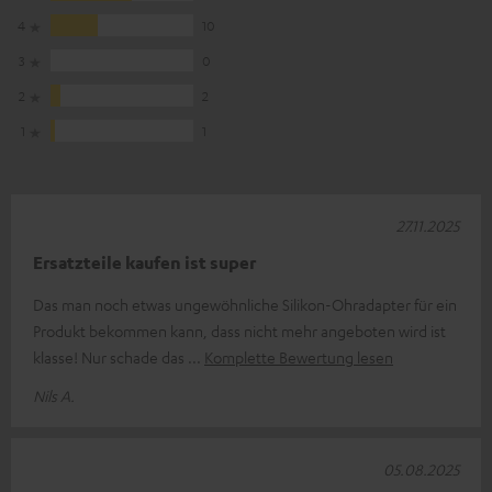
4
10
3
0
2
2
1
1
27.11.2025
Ersatzteile kaufen ist super
Das man noch etwas ungewöhnliche Silikon-Ohradapter für ein
Produkt bekommen kann, dass nicht mehr angeboten wird ist
klasse! Nur schade das
Komplette Bewertung lesen
Nils A.
05.08.2025