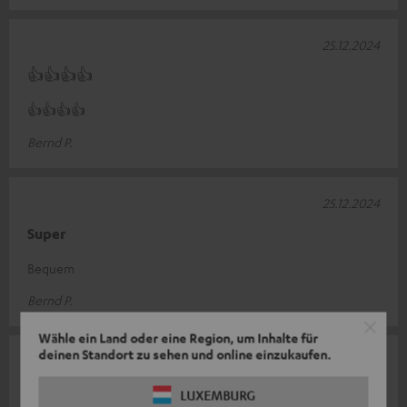
25.12.2024
👍👍👍👍
👍👍👍👍
Bernd P.
25.12.2024
Super
Bequem
Bernd P.
Wähle ein Land oder eine Region, um Inhalte für
deinen Standort zu sehen und online einzukaufen.
25.11.2024
Bequem, hat aber nicht geholfen
LUXEMBURG