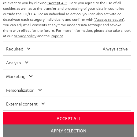
relevant to you by clicking
"Accept All"
. Here you agree to the use of all
KOPFHÖRER
cookies as well as to the transfer and processing of your data in countries
NIEDERLANDE
BLOG
outside the EU/EEA. For an individual selection, you can also activate or
deactivate each category individually and confirm with
"Accept selection"
.
BLUETOOTH-KOPFHÖRER
NEWSLETTER
You can adjust all consents at any time under "Data settings" and revoke
BELGIEN
them with effect for the future. For more information, please also take a look
STEREOANLAGEN
at our
privacy policy
and the
imprint
.
STORES
FRANKREICH
LAUTSPRECHER
Required
Always active
DEINE VORTEILE BEI TEUFEL
POLEN
ULTIMA-SERIE
Analysis
TEUFEL STORY
Technische Änderungen, Tippfehler und Irrtum vorbehalten. Das auf unseren
IN-EAR-KOPFHÖRER
Marketing
SPANIEN
UNSER MANAGEMENT
Fotos abgebildete Zubehör ist nicht im Lieferumfang enthalten. Etwaige
Entsorgungsgebühren für Batterien sind im Preis inbegriffen.
FANSHOP
Personalization
NACHHALTIGKEIT
ITALIEN
©2026 Lautsprecher Teufel GmbH - All rights reserved.
NEUHEITEN
External content
UNSERE WERTE
USA
Impressum
AGB
Datenschutz
Daten-Einstellungen
EU Data Act
BARRIEREFREIHEIT
ACCEPT ALL
Vertrag widerrufen
WEITERE LÄNDER
Chat
APPLY SELECTION
starten