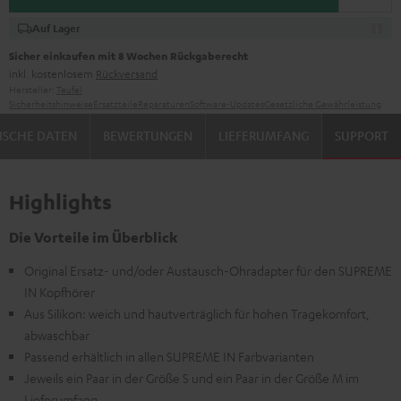
Auf Lager
Sicher einkaufen mit 8 Wochen Rückgaberecht
inkl. kostenlosem
Rückversand
Hersteller:
Teufel
Sicherheitshinweise
Ersatzteile
Reparaturen
Software-Updates
Gesetzliche Gewährleistung
ISCHE DATEN
BEWERTUNGEN
LIEFERUMFANG
SUPPORT
Highlights
Die Vorteile im Überblick
Original Ersatz- und/oder Austausch-Ohradapter für den SUPREME
IN Kopfhörer
Aus Silikon: weich und hautverträglich für hohen Tragekomfort,
abwaschbar
Passend erhältlich in allen SUPREME IN Farbvarianten
Jeweils ein Paar in der Größe S und ein Paar in der Größe M im
Lieferumfang