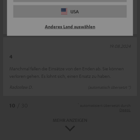
Selbst mit diesem Set konnten wir die Kopfhörer nicht an meine
USA
oder die Ohren meines Sohnes anpassen....
Elfi G.
(automatisch übersetzt *)
Anderes Land auswählen
19.08.2024
4
Manchmal fallen die Einsätze von den Enden ab. Sie können
verloren gehen. Es lohnt sich, einen Ersatz zu haben.
Radosław D.
(automatisch übersetzt *)
*
10
/ 30
automatisiert übersetzt durch
DeepL
MEHR ANZEIGEN