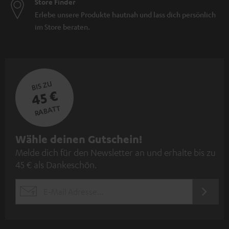
Store Finder
Erlebe unsere Produkte hautnah und lass dich persönlich
im Store beraten.
BIS ZU
45 €
RABATT
N
Wähle deinen Gutschein!
Melde dich für den Newsletter an und erhalte bis zu
e
45 € als Dankeschön.
w
s
JETZT
EMAIL
l
ANME
WIDGET
e