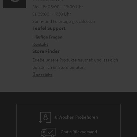
o
l
i
n
Mo – Fr 08:00 – 19:00 Uhr
-
n
a
o
z
Sa 09:00 – 17:30 Uhr
L
t
d
n
u
Sonn- und Feiertage geschlossen
e
a
e
e
Teufel Support
m
x
k
n
n
Häufige Fragen
V
i
Kontakt
t
z
e
Store Finder
k
d
u
r
Erlebe unsere Produkte hautnah und lass dich
o
a
r
s
persönlich im Store beraten.
n
t
G
Übersicht
a
e
a
n
n
r
d
a
n
8 Wochen Probehören
t
i
Gratis Rückversand