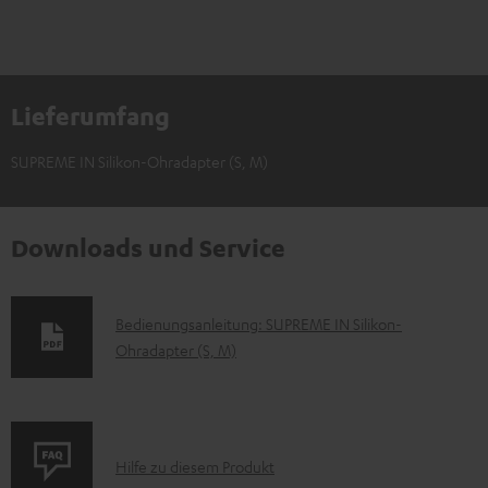
Lieferumfang
SUPREME IN Silikon-Ohradapter (S, M)
Downloads und Service
D
Bedienungsanleitung: SUPREME IN Silikon-
Ohradapter (S, M)
o
k
u
m
P
Hilfe zu diesem Produkt