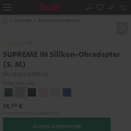
ZUM
NHALT
No
Abs
Startseite
Suche
RINGEN
Artike
im
ZUBEHÖR
KOPFHOERER ZUBEHOER
Waren
(30)
SUPREME IN Silikon-Ohradapter
(S, M)
We All Are SUPREME.
Farbe:
Moon Gray
Ivy
Moon
Night
Pale
Sand
Space
Green
Gray
Black
Gold
White
Blue
14,
€
99
Inkl. MwSt
und zzgl.
Versandkosten
4,99 €
IN DEN WARENKORB