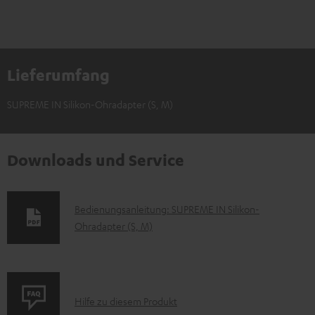
Lieferumfang
SUPREME IN Silikon-Ohradapter (S, M)
Downloads und Service
D
Bedienungsanleitung: SUPREME IN Silikon-
Ohradapter (S, M)
o
k
u
m
P
Hilfe zu diesem Produkt