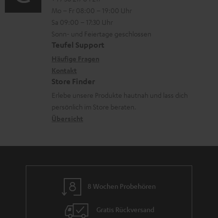
o
l
i
n
Mo – Fr 08:00 – 19:00 Uhr
-
n
a
o
z
Sa 09:00 – 17:30 Uhr
L
t
d
n
u
Sonn- und Feiertage geschlossen
e
a
e
e
Teufel Support
m
x
k
n
n
Häufige Fragen
V
i
Kontakt
t
z
e
Store Finder
k
d
u
r
Erlebe unsere Produkte hautnah und lass dich
o
a
r
s
persönlich im Store beraten.
n
t
G
Übersicht
a
e
a
n
n
r
d
a
n
8 Wochen Probehören
t
i
Gratis Rückversand