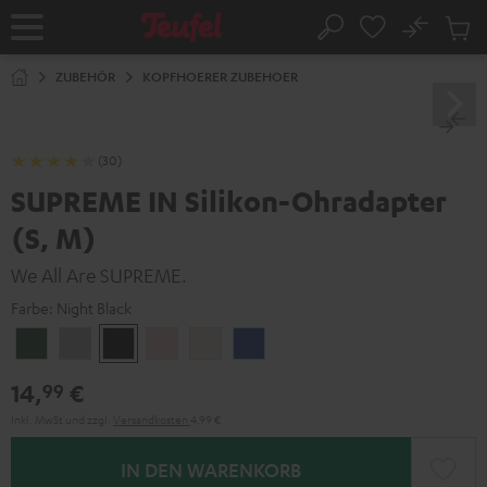
ZUM
NHALT
No
Abs
Startseite
Suche
RINGEN
Artike
im
ZUBEHÖR
KOPFHOERER ZUBEHOER
Waren
(30)
SUPREME IN Silikon-Ohradapter
(S, M)
We All Are SUPREME.
Farbe:
Night Black
Ivy
Moon
Night
Pale
Sand
Space
Green
Gray
Black
Gold
White
Blue
14,
€
99
Inkl. MwSt
und zzgl.
Versandkosten
4,99 €
IN DEN WARENKORB