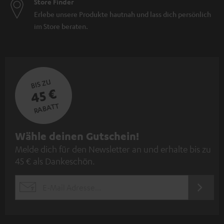
Store Finder
Erlebe unsere Produkte hautnah und lass dich persönlich
im Store beraten.
BIS ZU
45 €
RABATT
N
Wähle deinen Gutschein!
Melde dich für den Newsletter an und erhalte bis zu
e
45 € als Dankeschön.
w
s
JETZT
EMAIL
l
ANME
WIDGET
e