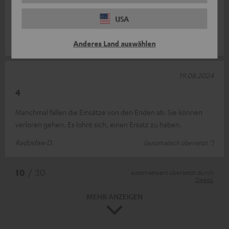
Selbst mit diesem Set konnten wir die Kopfhörer nicht an meine
USA
oder die Ohren meines Sohnes anpassen....
Elfi G.
(automatisch übersetzt *)
Anderes Land auswählen
19.08.2024
4
Manchmal fallen die Einsätze von den Enden ab. Sie können
verloren gehen. Es lohnt sich, einen Ersatz zu haben.
Radosław D.
(automatisch übersetzt *)
*
10
/ 30
automatisiert übersetzt durch
DeepL
MEHR ANZEIGEN