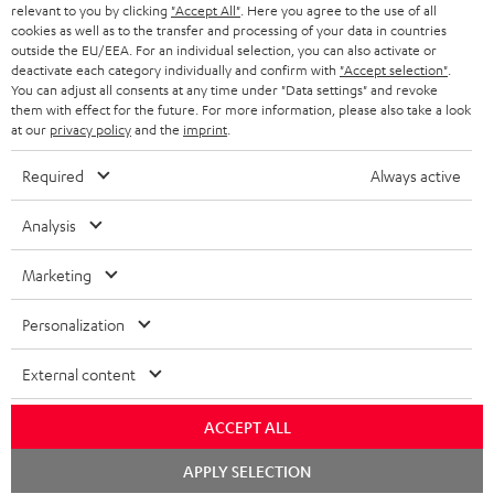
relevant to you by clicking
"Accept All"
. Here you agree to the use of all
KOPFHÖRER
cookies as well as to the transfer and processing of your data in countries
NIEDERLANDE
BLOG
outside the EU/EEA. For an individual selection, you can also activate or
deactivate each category individually and confirm with
"Accept selection"
.
BLUETOOTH-KOPFHÖRER
NEWSLETTER
You can adjust all consents at any time under "Data settings" and revoke
BELGIEN
them with effect for the future. For more information, please also take a look
STEREOANLAGEN
at our
privacy policy
and the
imprint
.
STORES
FRANKREICH
LAUTSPRECHER
Required
Always active
DEINE VORTEILE BEI TEUFEL
POLEN
ULTIMA-SERIE
Analysis
TEUFEL STORY
Technische Änderungen, Tippfehler und Irrtum vorbehalten. Das auf unseren
IN-EAR-KOPFHÖRER
Marketing
SPANIEN
UNSER MANAGEMENT
Fotos abgebildete Zubehör ist nicht im Lieferumfang enthalten. Etwaige
Entsorgungsgebühren für Batterien sind im Preis inbegriffen.
FANSHOP
Personalization
NACHHALTIGKEIT
ITALIEN
©2026 Lautsprecher Teufel GmbH - All rights reserved.
NEUHEITEN
External content
UNSERE WERTE
USA
Impressum
AGB
Datenschutz
Daten-Einstellungen
EU Data Act
BARRIEREFREIHEIT
ACCEPT ALL
Vertrag widerrufen
WEITERE LÄNDER
Chat
APPLY SELECTION
starten