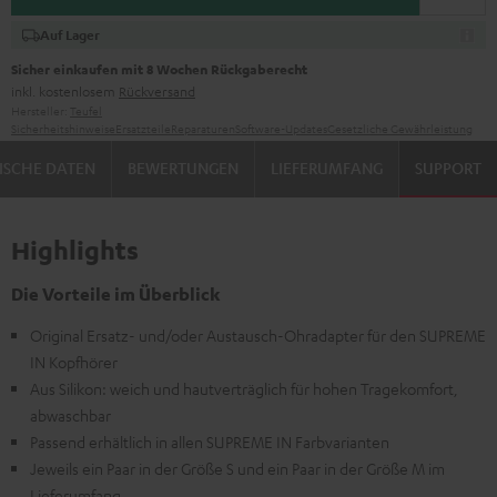
Auf Lager
Sicher einkaufen mit 8 Wochen Rückgaberecht
inkl. kostenlosem
Rückversand
Hersteller:
Teufel
Sicherheitshinweise
Ersatzteile
Reparaturen
Software-Updates
Gesetzliche Gewährleistung
ISCHE DATEN
BEWERTUNGEN
LIEFERUMFANG
SUPPORT
Highlights
Die Vorteile im Überblick
Original Ersatz- und/oder Austausch-Ohradapter für den SUPREME
IN Kopfhörer
Aus Silikon: weich und hautverträglich für hohen Tragekomfort,
abwaschbar
Passend erhältlich in allen SUPREME IN Farbvarianten
Jeweils ein Paar in der Größe S und ein Paar in der Größe M im
Lieferumfang