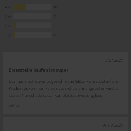
4
10
3
0
2
2
1
1
27.11.2025
Ersatzteile kaufen ist super
Das man noch etwas ungewöhnliche Silikon-Ohradapter für ein
Produkt bekommen kann, dass nicht mehr angeboten wird ist
klasse! Nur schade das
Komplette Bewertung lesen
Nils A.
05.08.2025