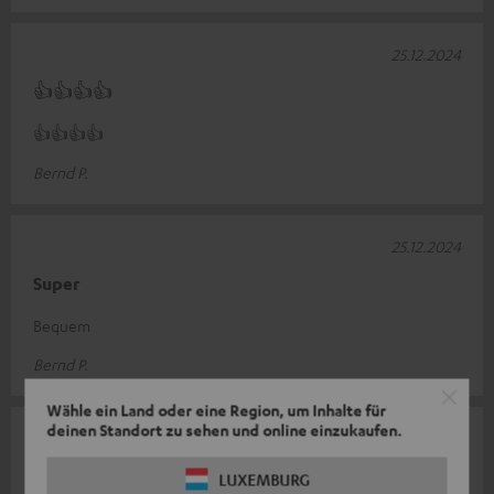
25.12.2024
👍👍👍👍
👍👍👍👍
Bernd P.
25.12.2024
Super
Bequem
Bernd P.
Wähle ein Land oder eine Region, um Inhalte für
deinen Standort zu sehen und online einzukaufen.
25.11.2024
Bequem, hat aber nicht geholfen
LUXEMBURG