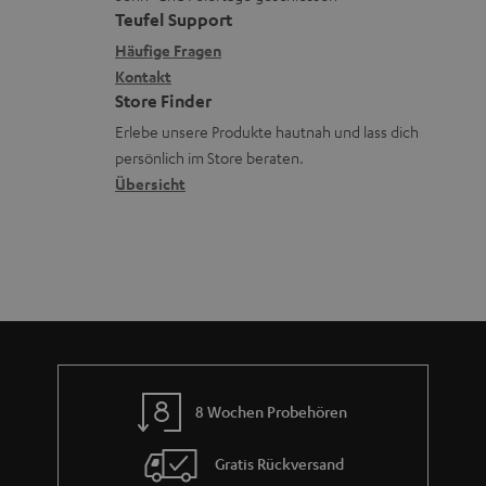
e
a
e
Teufel Support
r
x
k
n
Häufige Fragen
l
i
Kontakt
t
z
a
Store Finder
k
d
u
d
Erlebe unsere Produkte hautnah und lass dich
o
a
r
e
persönlich im Store beraten.
n
t
G
Übersicht
n
e
a
n
r
a
n
t
i
e
8 Wochen Probehören
Gratis Rückversand