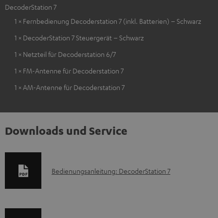
DecoderStation 7
1 × Fernbedienung Decoderstation 7 (inkl. Batterien) – Schwarz
1 × DecoderStation 7 Steuergerät – Schwarz
1 × Netzteil für Decoderstation 6/7
1 × FM-Antenne für Decoderstation 7
1 × AM-Antenne für Decoderstation 7
Downloads und Service
D
Bedienungsanleitung: DecoderStation 7
o
k
u