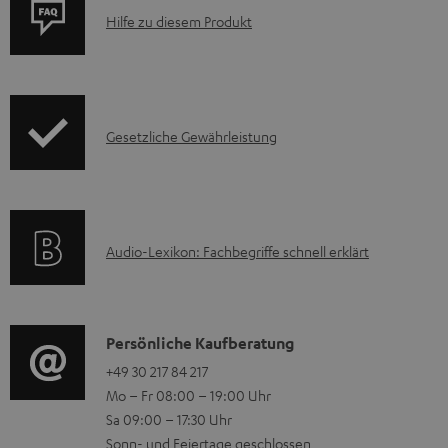
P
m
Hilfe zu diesem Produkt
r
e
o
n
d
t
I
Gesetzliche Gewährleistung
u
e
n
k
z
f
t
u
o
F
m
A
Audio-Lexikon: Fachbegriffe schnell erklärt
r
A
H
u
m
Q
e
d
a
s
r
i
K
Persönliche Kaufberatung
t
u
o
o
+49 30 217 84 217
i
n
Mo – Fr 08:00 – 19:00 Uhr
-
n
o
t
Sa 09:00 – 17:30 Uhr
L
t
n
e
Sonn- und Feiertage geschlossen