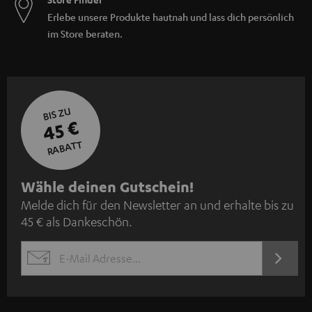
Erlebe unsere Produkte hautnah und lass dich persönlich
im Store beraten.
BIS ZU
45 €
RABATT
N
Wähle deinen Gutschein!
Melde dich für den Newsletter an und erhalte bis zu
e
45 € als Dankeschön.
w
s
JETZT
EMAIL
l
ANME
WIDGET
e