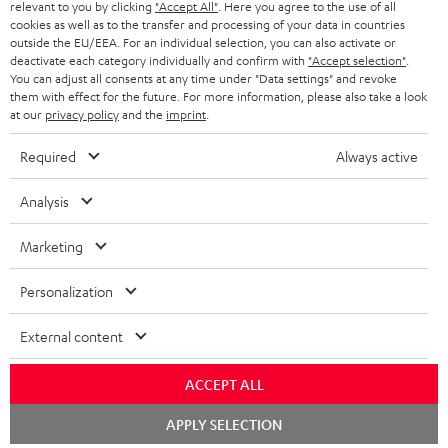
relevant to you by clicking
"Accept All"
. Here you agree to the use of all
KOPFHÖRER
cookies as well as to the transfer and processing of your data in countries
NIEDERLANDE
BLOG
outside the EU/EEA. For an individual selection, you can also activate or
deactivate each category individually and confirm with
"Accept selection"
.
BLUETOOTH-KOPFHÖRER
NEWSLETTER
You can adjust all consents at any time under "Data settings" and revoke
BELGIEN
them with effect for the future. For more information, please also take a look
STEREOANLAGEN
at our
privacy policy
and the
imprint
.
STORES
FRANKREICH
LAUTSPRECHER
Required
Always active
DEINE VORTEILE BEI TEUFEL
POLEN
ULTIMA-SERIE
Analysis
TEUFEL STORY
Technische Änderungen, Tippfehler und Irrtum vorbehalten. Das auf unseren
IN-EAR-KOPFHÖRER
Marketing
SPANIEN
UNSER MANAGEMENT
Fotos abgebildete Zubehör ist nicht im Lieferumfang enthalten. Etwaige
Entsorgungsgebühren für Batterien sind im Preis inbegriffen.
FANSHOP
Personalization
NACHHALTIGKEIT
ITALIEN
©2026 Lautsprecher Teufel GmbH - All rights reserved.
NEUHEITEN
External content
UNSERE WERTE
USA
Impressum
AGB
Datenschutz
Daten-Einstellungen
EU Data Act
BARRIEREFREIHEIT
ACCEPT ALL
Vertrag widerrufen
WEITERE LÄNDER
Chat
APPLY SELECTION
starten