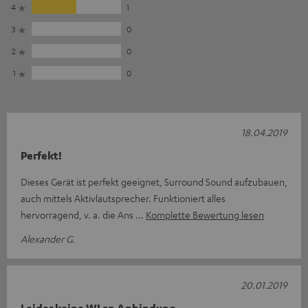
4
1
3
0
2
0
1
0
18.04.2019
Perfekt!
Dieses Gerät ist perfekt geeignet, Surround Sound aufzubauen,
auch mittels Aktivlautsprecher. Funktioniert alles
hervorragend, v. a. die Ans
Komplette Bewertung lesen
Alexander G.
20.01.2019
Leider keine WLan Anbindung