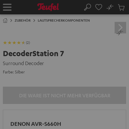
ZUM
NHALT
No
Abs
Startseite
Suche
RINGEN
Artike
im
ZUBEHÖR
LAUTSPRECHERKOMPONENTEN
Waren
(2)
DecoderStation 7
Surround Decoder
Farbe:
Silber
DIE WARE IST NICHT MEHR VERFÜGBAR
DENON AVR-S660H