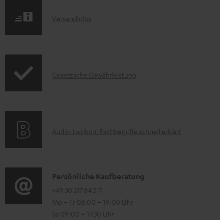
t
d
e
I
Versandinfos
u
z
n
k
u
f
t
m
o
F
H
I
Gesetzliche Gewährleistung
r
A
e
n
m
Q
r
f
a
s
u
o
t
A
Audio-Lexikon: Fachbegriffe schnell erklärt
n
r
i
u
t
m
o
d
e
a
n
i
K
Persönliche Kaufberatung
r
t
e
o
o
+49 30 217 84 217
l
i
n
Mo – Fr 08:00 – 19:00 Uhr
-
n
a
o
z
Sa 09:00 – 17:30 Uhr