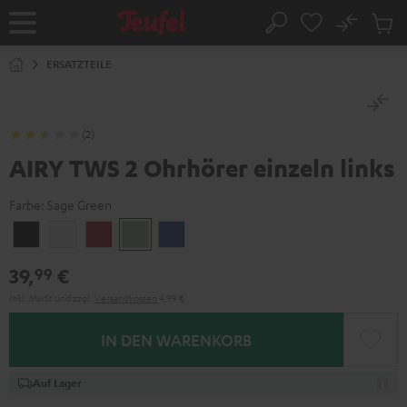
ZUM
NHALT
No
Abs
Startseite
Suche
RINGEN
Artike
im
ERSATZTEILE
Waren
(2)
AIRY TWS 2 Ohrhörer einzeln links
Farbe:
Sage Green
Night
Pure
Ruby
Sage
Space
Black
White
Red
Green
Blue
39,
€
99
Inkl. MwSt
und zzgl.
Versandkosten
4,99 €
IN DEN WARENKORB
Auf Lager