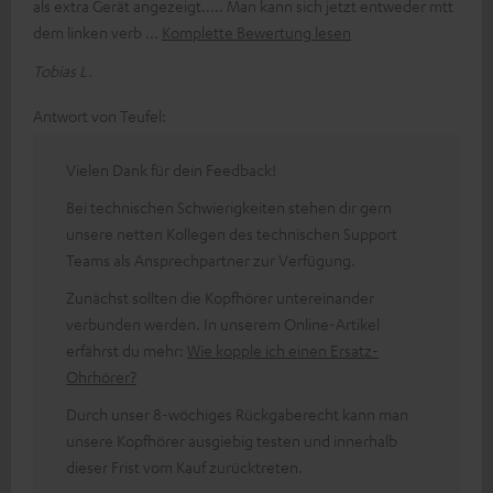
als extra Gerät angezeigt..... Man kann sich jetzt entweder mtt
dem linken verb
Komplette Bewertung lesen
Tobias L.
Antwort von Teufel:
Vielen Dank für dein Feedback!
Bei technischen Schwierigkeiten stehen dir gern
unsere netten Kollegen des technischen Support
Teams als Ansprechpartner zur Verfügung.
Zunächst sollten die Kopfhörer untereinander
verbunden werden. In unserem Online-Artikel
erfährst du mehr:
Wie kopple ich einen Ersatz-
Ohrhörer?
Durch unser 8-wöchiges Rückgaberecht kann man
unsere Kopfhörer ausgiebig testen und innerhalb
dieser Frist vom Kauf zurücktreten.