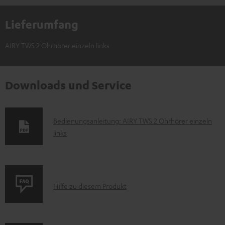
Lieferumfang
AIRY TWS 2 Ohrhörer einzeln links
Downloads und Service
D
Bedienungsanleitung: AIRY TWS 2 Ohrhörer einzeln
links
o
k
u
m
P
Hilfe zu diesem Produkt
e
r
n
o