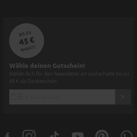
BIS ZU
45 €
RABATT
N
Wähle deinen Gutschein!
Melde dich für den Newsletter an und erhalte bis zu
e
45 € als Dankeschön.
w
s
JETZT
EMAIL
l
ANME
WIDGET
e
t
t