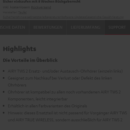
Sicher einkaufen mit 8 Wochen Rückgaberecht
inkl. kostenlosem
Rückversand
Hersteller:
Teufel
Sicherheitshinweise
Ersatzteile
Reparaturen
Software-Updates
Gesetzliche Gewährleistung
ISCHE DATEN
BEWERTUNGEN
LIEFERUMFANG
SUPPORT
Highlights
Die Vorteile im Überblick
AIRY TWS 2 Ersatz- und/oder Austausch-Ohrhörer (einzeln links)
Geeignet zum Nachkauf bei Verlust oder Defekt des linken
Ohrhörers
Ohrhörer ist kompatibel zu allen noch vorhandenen AIRY TWS 2
Komponenten, leicht integrierbar
Erhältlich in allen Farbvarianten des Originals
Hinweis: dieses Ersatzteil ist nicht passend für Vorgänger AIRY TWS
und AIRY TRUE WIRELESS, sondern ausschließlich für AIRY TWS 2