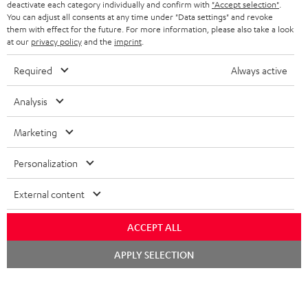
deactivate each category individually and confirm with
"Accept selection"
.
BLUETOOTH-KOPFHÖRER
NEWSLETTER
You can adjust all consents at any time under "Data settings" and revoke
BELGIEN
them with effect for the future. For more information, please also take a look
STEREOANLAGEN
at our
privacy policy
and the
imprint
.
STORES
FRANKREICH
LAUTSPRECHER
Required
Always active
DEINE VORTEILE BEI TEUFEL
POLEN
ULTIMA-SERIE
Analysis
TEUFEL STORY
Technische Änderungen, Tippfehler und Irrtum vorbehalten. Das auf unseren
Fotos abgebildete Zubehör ist nicht im Lieferumfang enthalten. Etwaige
IN-EAR-KOPFHÖRER
Marketing
SPANIEN
UNSER MANAGEMENT
Entsorgungsgebühren für Batterien sind im Preis inbegriffen.
FANSHOP
Personalization
NACHHALTIGKEIT
©2026 Lautsprecher Teufel GmbH - All rights reserved.
ITALIEN
NEUHEITEN
External content
UNSERE WERTE
Impressum
AGB
Datenschutz
Daten-Einstellungen
EU Data Act
USA
Vertrag widerrufen
BARRIEREFREIHEIT
ACCEPT ALL
WEITERE LÄNDER
Chat
APPLY SELECTION
starten