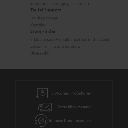
L
t
d
n
u
Sonn- und Feiertage geschlossen
e
a
e
e
Teufel Support
m
x
k
n
n
Häufige Fragen
V
i
Kontakt
t
z
e
Store Finder
k
d
u
r
Erlebe unsere Produkte hautnah und lass dich
o
a
r
s
persönlich im Store beraten.
n
t
G
Übersicht
a
e
a
n
n
r
d
a
n
8 Wochen Probehören
t
i
Gratis Rückversand
e
Inhouse Kundenservice