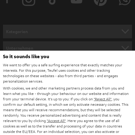
e
r
a
n
Kategorien
m
HEIMKINO
e
Unternehmen
l
So it sounds like you
HEIMKINO-KOMPLETTANLAGEN
SUPPORT
d
Teufel Onlineshops
We want to offer you a safe surfing experience that exactly matches your
interests. For this purpose, Teufel uses cookies and other tracking
SOUNDBARS
u
KARRIERE
technologies on these websites - also from third parties - and engages
DEUTSCHLAND
personalization services.
n
STEREO
With cookies, we and other marketing partners process data from you and
PRESSE & MARKETING
g
learn what you like - through your behaviour on our website and information
ÖSTERREICH
SMART HOME
from your terminal device. It's up to you: If you click on
"Reject All"
, you
GESCHÄFTSKUNDEN
confirm our default setting, in which we only activate necessary cookies. This
means that you will receive recommendations, but they will be selected
SCHWEIZ
BLUETOOTH-LAUTSPRECHER
PARTNERPROGRAMM
randomly. You receive personalized advertising and content that is really
relevant to you by clicking
"Accept All"
. Here you agree to the use of all
KOPFHÖRER
cookies as well as to the transfer and processing of your data in countries
NIEDERLANDE
BLOG
outside the EU/EEA. For an individual selection, you can also activate or