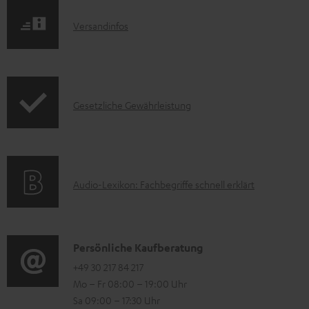
t
d
e
I
Versandinfos
u
z
n
k
u
f
t
m
o
F
H
I
Gesetzliche Gewährleistung
r
A
e
n
m
Q
r
f
a
s
u
o
t
A
Audio-Lexikon: Fachbegriffe schnell erklärt
n
r
i
u
t
m
o
d
e
a
n
i
K
Persönliche Kaufberatung
r
t
e
o
o
+49 30 217 84 217
l
i
n
Mo – Fr 08:00 – 19:00 Uhr
-
n
a
o
z
Sa 09:00 – 17:30 Uhr