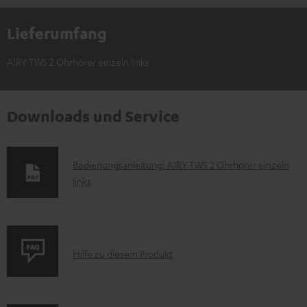
Lieferumfang
AIRY TWS 2 Ohrhörer einzeln links
Downloads und Service
D
Bedienungsanleitung: AIRY TWS 2 Ohrhörer einzeln
links
o
k
u
m
P
Hilfe zu diesem Produkt
e
r
n
o