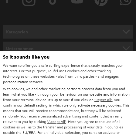
e
r
a
n
Kategorien
m
HEIMKINO
e
Unternehmen
l
So it sounds like you
HEIMKINO-KOMPLETTANLAGEN
SUPPORT
d
Teufel Onlineshops
We want to offer you a safe surfing experience that exactly matches your
interests. For this purpose, Teufel uses cookies and other tracking
SOUNDBARS
u
KARRIERE
technologies on these websites - also from third parties - and engages
DEUTSCHLAND
personalization services.
n
STEREO
With cookies, we and other marketing partners process data from you and
PRESSE & MARKETING
g
learn what you like - through your behaviour on our website and information
ÖSTERREICH
SMART HOME
from your terminal device. It's up to you: If you click on
"Reject All"
, you
GESCHÄFTSKUNDEN
confirm our default setting, in which we only activate necessary cookies. This
means that you will receive recommendations, but they will be selected
SCHWEIZ
BLUETOOTH-LAUTSPRECHER
PARTNERPROGRAMM
randomly. You receive personalized advertising and content that is really
relevant to you by clicking
"Accept All"
. Here you agree to the use of all
KOPFHÖRER
cookies as well as to the transfer and processing of your data in countries
NIEDERLANDE
BLOG
outside the EU/EEA. For an individual selection, you can also activate or