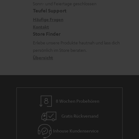
L
t
d
n
u
Sonn- und Feiertage geschlossen
e
a
e
e
Teufel Support
m
x
k
n
n
Häufige Fragen
V
i
Kontakt
t
z
e
Store Finder
k
d
u
r
Erlebe unsere Produkte hautnah und lass dich
o
a
r
s
persönlich im Store beraten.
n
t
G
Übersicht
a
e
a
n
n
r
d
a
n
8 Wochen Probehören
t
i
Gratis Rückversand
e
Inhouse Kundenservice