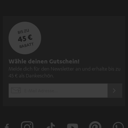
BIS ZU
45 €
RABATT
N
Wähle deinen Gutschein!
Melde dich für den Newsletter an und erhalte bis zu
e
45 € als Dankeschön.
w
s
JETZT
EMAIL
l
ANME
WIDGET
e
t
t