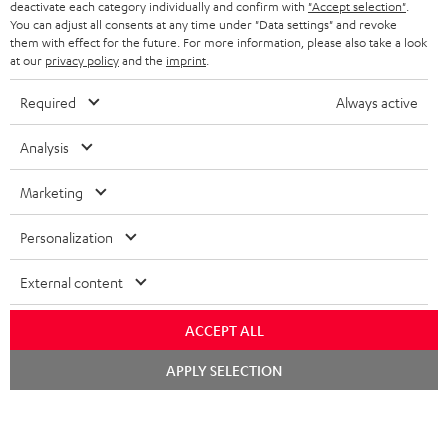
deactivate each category individually and confirm with
"Accept selection"
.
BLUETOOTH-KOPFHÖRER
NEWSLETTER
You can adjust all consents at any time under "Data settings" and revoke
BELGIEN
them with effect for the future. For more information, please also take a look
STEREOANLAGEN
at our
privacy policy
and the
imprint
.
STORES
FRANKREICH
LAUTSPRECHER
Required
Always active
DEINE VORTEILE BEI TEUFEL
POLEN
ULTIMA-SERIE
Analysis
TEUFEL STORY
Technische Änderungen, Tippfehler und Irrtum vorbehalten. Das auf unseren
IN-EAR-KOPFHÖRER
Marketing
SPANIEN
UNSER MANAGEMENT
Fotos abgebildete Zubehör ist nicht im Lieferumfang enthalten. Etwaige
Entsorgungsgebühren für Batterien sind im Preis inbegriffen.
FANSHOP
Personalization
NACHHALTIGKEIT
ITALIEN
©2026 Lautsprecher Teufel GmbH - All rights reserved.
NEUHEITEN
External content
UNSERE WERTE
USA
Impressum
AGB
Datenschutz
Daten-Einstellungen
EU Data Act
BARRIEREFREIHEIT
ACCEPT ALL
Vertrag widerrufen
WEITERE LÄNDER
Chat
APPLY SELECTION
starten