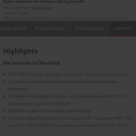
Sicher einkaufen mit 8 Wochen Rückgaberecht
inkl. kostenlosem
Rückversand
Hersteller:
Teufel
Sicherheitshinweise
Ersatzteile
Reparaturen
Software-Updates
Gesetzliche Gewährleistung
ISCHE DATEN
BEWERTUNGEN
LIEFERUMFANG
SUPPORT
Highlights
Die Vorteile im Überblick
AIRY TWS 2 Ersatz- und/oder Austausch-Ohrhörer (einzeln links)
Geeignet zum Nachkauf bei Verlust oder Defekt des linken
Ohrhörers
Ohrhörer ist kompatibel zu allen noch vorhandenen AIRY TWS 2
Komponenten, leicht integrierbar
Erhältlich in allen Farbvarianten des Originals
Hinweis: dieses Ersatzteil ist nicht passend für Vorgänger AIRY TWS
und AIRY TRUE WIRELESS, sondern ausschließlich für AIRY TWS 2