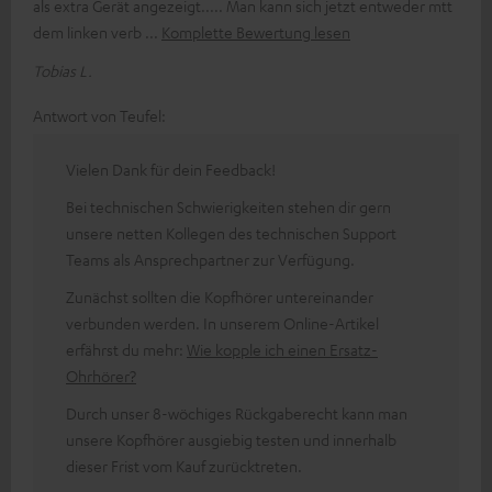
als extra Gerät angezeigt..... Man kann sich jetzt entweder mtt
dem linken verb
Komplette Bewertung lesen
Tobias L.
Antwort von Teufel:
Vielen Dank für dein Feedback!
Bei technischen Schwierigkeiten stehen dir gern
unsere netten Kollegen des technischen Support
Teams als Ansprechpartner zur Verfügung.
Zunächst sollten die Kopfhörer untereinander
verbunden werden. In unserem Online-Artikel
erfährst du mehr:
Wie kopple ich einen Ersatz-
Ohrhörer?
Durch unser 8-wöchiges Rückgaberecht kann man
unsere Kopfhörer ausgiebig testen und innerhalb
dieser Frist vom Kauf zurücktreten.