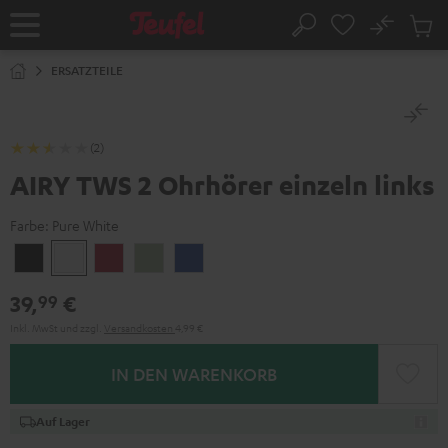
ZUM
NHALT
No
Abs
Startseite
Suche
RINGEN
Artike
im
ERSATZTEILE
Waren
(2)
AIRY TWS 2 Ohrhörer einzeln links
Farbe:
Pure White
Night
Pure
Ruby
Sage
Space
Black
White
Red
Green
Blue
39,
€
99
Inkl. MwSt
und zzgl.
Versandkosten
4,99 €
IN DEN WARENKORB
Auf Lager