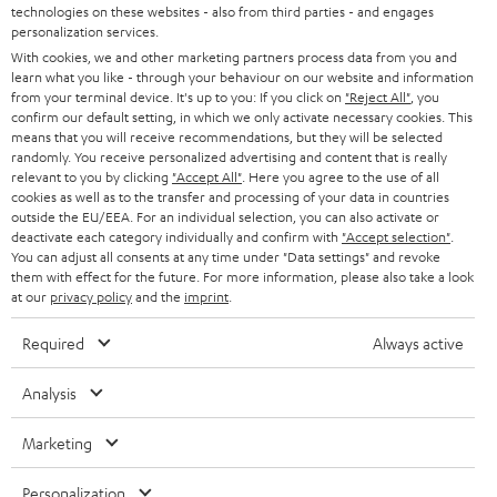
u
KARRIERE
technologies on these websites - also from third parties - and engages
DEUTSCHLAND
personalization services.
n
STEREO
With cookies, we and other marketing partners process data from you and
PRESSE & MARKETING
g
learn what you like - through your behaviour on our website and information
ÖSTERREICH
SMART HOME
from your terminal device. It's up to you: If you click on
"Reject All"
, you
GESCHÄFTSKUNDEN
confirm our default setting, in which we only activate necessary cookies. This
means that you will receive recommendations, but they will be selected
SCHWEIZ
BLUETOOTH-LAUTSPRECHER
PARTNERPROGRAMM
randomly. You receive personalized advertising and content that is really
relevant to you by clicking
"Accept All"
. Here you agree to the use of all
KOPFHÖRER
cookies as well as to the transfer and processing of your data in countries
NIEDERLANDE
BLOG
outside the EU/EEA. For an individual selection, you can also activate or
deactivate each category individually and confirm with
"Accept selection"
.
BLUETOOTH-KOPFHÖRER
NEWSLETTER
You can adjust all consents at any time under "Data settings" and revoke
BELGIEN
them with effect for the future. For more information, please also take a look
STEREOANLAGEN
at our
privacy policy
and the
imprint
.
STORES
FRANKREICH
LAUTSPRECHER
Required
Always active
DEINE VORTEILE BEI TEUFEL
POLEN
ULTIMA-SERIE
Analysis
TEUFEL STORY
Technische Änderungen, Tippfehler und Irrtum vorbehalten. Das auf unseren
IN-EAR-KOPFHÖRER
Marketing
SPANIEN
UNSER MANAGEMENT
Fotos abgebildete Zubehör ist nicht im Lieferumfang enthalten. Etwaige
Entsorgungsgebühren für Batterien sind im Preis inbegriffen.
FANSHOP
Personalization
NACHHALTIGKEIT