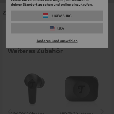
deinen Standort zu sehen und online einzukaufen.
Zubehör
LUXEMBURG
USA
Notwendiges Zubehör ist im Lieferumfang
enthalten.
Anderes Land auswählen
Weiteres Zubehör
AIRY TWS 2 Ohrhörer
AIRY TWS 2 Ladecase
AI