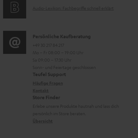
u
o
t
A
Audio-Lexikon: Fachbegriffe schnell erklärt
n
r
i
u
t
m
o
d
e
a
n
i
K
Persönliche Kaufberatung
r
t
e
o
o
+49 30 217 84 217
l
i
n
Mo – Fr 08:00 – 19:00 Uhr
-
n
a
o
z
Sa 09:00 – 17:30 Uhr
L
t
d
n
u
Sonn- und Feiertage geschlossen
e
a
e
e
Teufel Support
m
x
k
n
n
Häufige Fragen
V
i
Kontakt
t
z
e
Store Finder
k
d
u
r
Erlebe unsere Produkte hautnah und lass dich
o
a
r
s
persönlich im Store beraten.
n
t
G
Übersicht
a
e
a
n