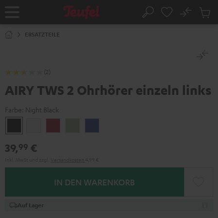
ZUM
NHALT
No
Abs
Startseite
Suche
RINGEN
Artike
im
ERSATZTEILE
Waren
(2)
AIRY TWS 2 Ohrhörer einzeln links
Farbe:
Night Black
Night
Pure
Ruby
Sage
Space
Black
White
Red
Green
Blue
39,
€
99
Inkl. MwSt
und zzgl.
Versandkosten
4,99 €
IN DEN WARENKORB
Auf Lager