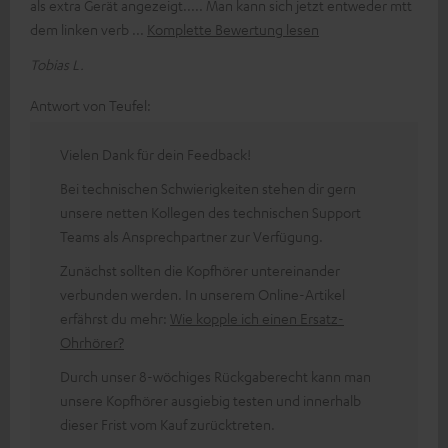
als extra Gerät angezeigt..... Man kann sich jetzt entweder mtt
dem linken verb
Komplette Bewertung lesen
Tobias L.
Antwort von Teufel:
Vielen Dank für dein Feedback!
Bei technischen Schwierigkeiten stehen dir gern
unsere netten Kollegen des technischen Support
Teams als Ansprechpartner zur Verfügung.
Zunächst sollten die Kopfhörer untereinander
verbunden werden. In unserem Online-Artikel
erfährst du mehr:
Wie kopple ich einen Ersatz-
Ohrhörer?
Durch unser 8-wöchiges Rückgaberecht kann man
unsere Kopfhörer ausgiebig testen und innerhalb
dieser Frist vom Kauf zurücktreten.