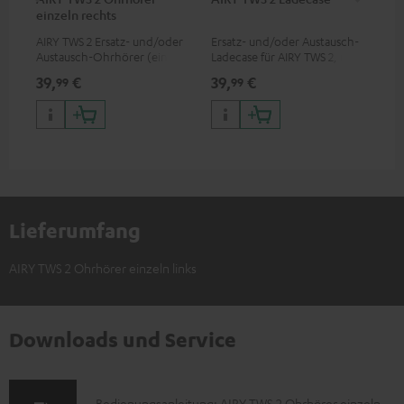
einzeln rechts
SP
AIRY TWS 2 Ersatz- und/oder
Ersatz- und/oder Austausch-
Ers
Austausch-Ohrhörer (einzeln
Ladecase für AIRY TWS 2, nicht
Sil
rechts)
passend für Vorgänger AIRY
2, 
39,
€
39,
€
7,
99
99
9
TWS & AIRY TRUE WIRELESS
SPO
Lieferumfang
AIRY TWS 2 Ohrhörer einzeln links
Downloads und Service
Bedienungsanleitung: AIRY TWS 2 Ohrhörer einzeln