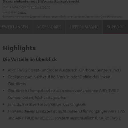
Sicher einkaufen mit 8 Wochen Rückgaberecht
inkl. kostenlosem
Rückversand
Hersteller:
Teufel
Sicherheitshinweise
Ersatzteile
Reparaturen
Software-Updates
Gesetzliche Gewährleistung
BEWERTUNGEN
ACCESSORIES
LIEFERUMFANG
SUPPORT
Highlights
Die Vorteile im Überblick
AIRY TWS 2 Ersatz- und/oder Austausch-Ohrhörer (einzeln links)
Geeignet zum Nachkauf bei Verlust oder Defekt des linken
Ohrhörers
Ohrhörer ist kompatibel zu allen noch vorhandenen AIRY TWS 2
Komponenten, leicht integrierbar
Erhältlich in allen Farbvarianten des Originals
Hinweis: dieses Ersatzteil ist nicht passend für Vorgänger AIRY TWS
und AIRY TRUE WIRELESS, sondern ausschließlich für AIRY TWS 2