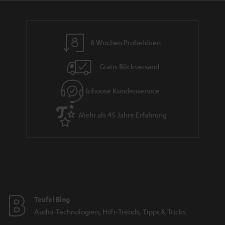
n
r
d
a
n
8 Wochen Probehören
t
i
Gratis Rückversand
e
Inhouse Kundenservice
Mehr als 45 Jahre Erfahrung
Teufel Blog
Audio-Technologien, HiFi-Trends, Tipps & Tricks