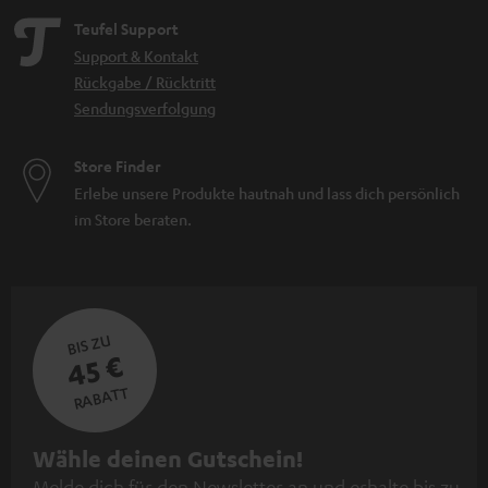
Teufel Support
Support & Kontakt
Rückgabe / Rücktritt
Sendungsverfolgung
Store Finder
Erlebe unsere Produkte hautnah und lass dich persönlich
im Store beraten.
BIS ZU
45 €
RABATT
N
Wähle deinen Gutschein!
Melde dich für den Newsletter an und erhalte bis zu