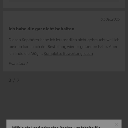
07.08.2025
Ich habe die gar nicht behalten
Diesen Kopfhörer habe ich letztendlich nicht gebraucht weil ich
meinen kurz nach der Bestellung wieder gefunden habe. Aber
ich finde die Mög
Komplette Bewertung lesen
Franziska J.
2
/ 2
Wähle ein Land oder eine Region, um Inhalte für