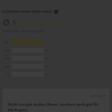
So bewerten Kunden dieses Produkt
5
(5 von 5 bei 1 Bewertungen)
5
1
4
0
3
0
2
0
1
0
18.11.2023
Nicht nur gut zu den Ohren, sondern auch gut für
die Augen.