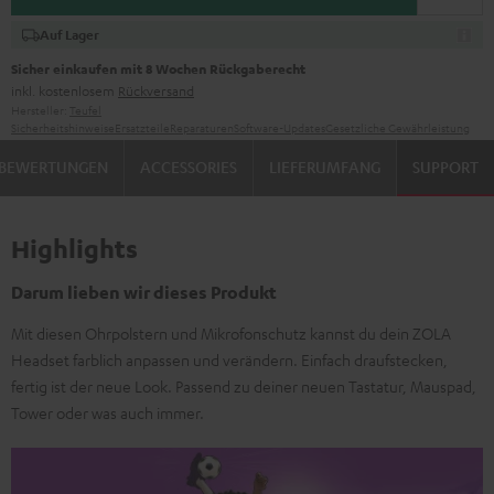
Auf Lager
Sicher einkaufen mit 8 Wochen Rückgaberecht
inkl. kostenlosem
Rückversand
Hersteller:
Teufel
Sicherheitshinweise
Ersatzteile
Reparaturen
Software-Updates
Gesetzliche Gewährleistung
BEWERTUNGEN
ACCESSORIES
LIEFERUMFANG
SUPPORT
Highlights
Darum lieben wir dieses Produkt
Mit diesen Ohrpolstern und Mikrofonschutz kannst du dein ZOLA
Headset farblich anpassen und verändern. Einfach draufstecken,
fertig ist der neue Look. Passend zu deiner neuen Tastatur, Mauspad,
Tower oder was auch immer.