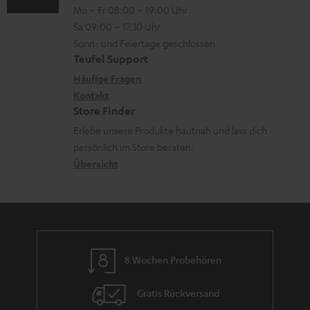
n
Mo – Fr 08:00 – 19:00 Uhr
-
n
a
o
z
Sa 09:00 – 17:30 Uhr
L
t
d
n
u
Sonn- und Feiertage geschlossen
e
a
e
e
Teufel Support
m
x
k
n
n
Häufige Fragen
V
i
Kontakt
t
z
e
Store Finder
k
d
u
r
Erlebe unsere Produkte hautnah und lass dich
o
a
r
s
persönlich im Store beraten.
n
t
G
Übersicht
a
e
a
n
n
r
d
a
n
8 Wochen Probehören
t
i
Gratis Rückversand
e