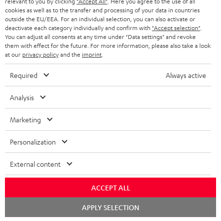
relevant to you by clicking
"Accept All"
. Here you agree to the use of all
KOPFHÖRER
cookies as well as to the transfer and processing of your data in countries
NIEDERLANDE
BLOG
outside the EU/EEA. For an individual selection, you can also activate or
deactivate each category individually and confirm with
"Accept selection"
.
BLUETOOTH-KOPFHÖRER
NEWSLETTER
You can adjust all consents at any time under "Data settings" and revoke
BELGIEN
them with effect for the future. For more information, please also take a look
STEREOANLAGEN
at our
privacy policy
and the
imprint
.
STORES
FRANKREICH
LAUTSPRECHER
Required
Always active
DEINE VORTEILE BEI TEUFEL
POLEN
ULTIMA-SERIE
Analysis
TEUFEL STORY
Technische Änderungen, Tippfehler und Irrtum vorbehalten. Das auf unseren
IN-EAR-KOPFHÖRER
Marketing
SPANIEN
UNSER MANAGEMENT
Fotos abgebildete Zubehör ist nicht im Lieferumfang enthalten. Etwaige
Entsorgungsgebühren für Batterien sind im Preis inbegriffen.
FANSHOP
Personalization
NACHHALTIGKEIT
ITALIEN
©2026 Lautsprecher Teufel GmbH - All rights reserved.
NEUHEITEN
External content
UNSERE WERTE
USA
Impressum
AGB
Datenschutz
Daten-Einstellungen
EU Data Act
BARRIEREFREIHEIT
ACCEPT ALL
Vertrag widerrufen
WEITERE LÄNDER
Chat
APPLY SELECTION
starten