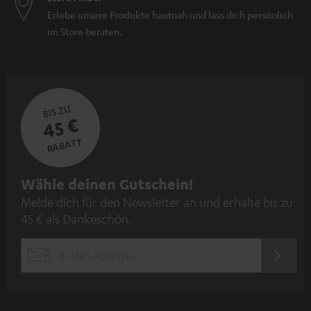
Erlebe unsere Produkte hautnah und lass dich persönlich
im Store beraten.
BIS ZU
45 €
RABATT
N
Wähle deinen Gutschein!
Melde dich für den Newsletter an und erhalte bis zu
e
45 € als Dankeschön.
w
s
JETZT
EMAIL
l
ANME
WIDGET
e
t