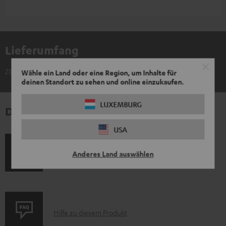
Lieferumfang
ZOLA Ohrpolster (Paar) + Windschutz
Wähle ein Land oder eine Region, um Inhalte für
deinen Standort zu sehen und online einzukaufen.
LUXEMBURG
Downloads und Service
USA
D
Quick Start Guide: ZOLA Ohrpolster (Paar) +
Anderes Land auswählen
Windschutz
o
k
u
m
P
Hilfe zu diesem Produkt
e