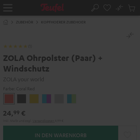
ZUM
NHALT
No
Abs
Startseite
Suche
RINGEN
Artike
im
ZUBEHÖR
KOPFHOERER ZUBEHOER
Waren
(1)
ZOLA Ohrpolster (Paar) +
Windschutz
ZOLA your world
Farbe:
Coral Red
Coral
Dark
Golden
Grape
Light
Teal
Red
Gray
Amber
&
Gray
&
24,
€
99
Aqua
Lime
Inkl. MwSt
und zzgl.
Versandkosten
4,99 €
IN DEN WARENKORB