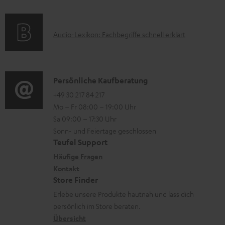
t
f
a
s
u
e
o
t
p
r
A
Audio-Lexikon: Fachbegriffe schnell erklärt
r
i
p
l
u
m
o
o
a
d
a
n
r
d
i
K
Persönliche Kaufberatung
t
e
t
e
o
o
+49 30 217 84 217
i
n
.
n
Mo – Fr 08:00 – 19:00 Uhr
-
n
o
z
l
Sa 09:00 – 17:30 Uhr
L
t
n
u
Sonn- und Feiertage geschlossen
i
e
a
e
Teufel Support
m
n
x
k
n
Häufige Fragen
V
k
i
Kontakt
t
z
e
s
Store Finder
k
d
u
r
.
Erlebe unsere Produkte hautnah und lass dich
o
a
r
s
persönlich im Store beraten.
t
n
t
G
Übersicht
a
i