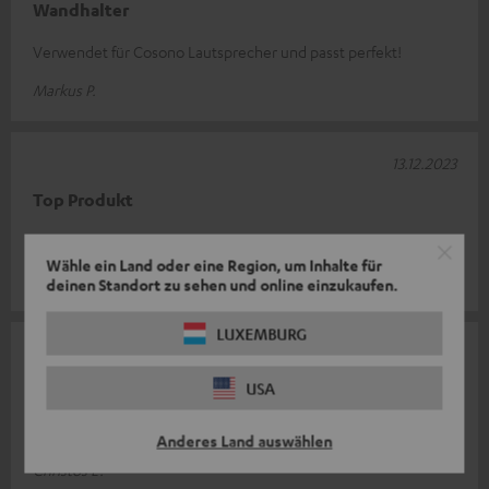
Wandhalter
Verwendet für Cosono Lautsprecher und passt perfekt!
Markus P.
13.12.2023
Top Produkt
einfach zu montieren, sehr stabil
Wähle ein Land oder eine Region, um Inhalte für
Sascha H.
deinen Standort zu sehen und online einzukaufen.
LUXEMBURG
03.06.2023
USA
Einfach super
Einfach und praktisch
Anderes Land auswählen
Christos L.