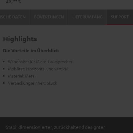
29,
€
99
Schwarz
Weiß
ISCHE DATEN
BEWERTUNGEN
LIEFERUMFANG
SUPPORT
Highlights
Die Vorteile im Überblick
Wandhalter für Micro-Lautsprecher
Mobilität: Horizontal und vertikal
Material: Metall
Verpackungseinheit: Stück
Stabil dimensionierter, zurückhaltend designter