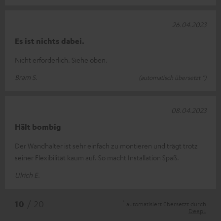
26.04.2023
Es ist nichts dabei.
Nicht erforderlich. Siehe oben.
Bram S.
(automatisch übersetzt *)
08.04.2023
Hält bombig
Der Wandhalter ist sehr einfach zu montieren und trägt trotz
seiner Flexibilität kaum auf. So macht Installation Spaß.
Ulrich E.
*
10
/ 20
automatisiert übersetzt durch
DeepL