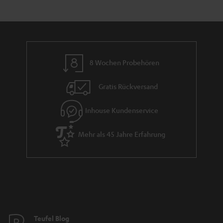
e
a
n
t
n
r
d
l
a
e
n
_
8 Wochen Probehören
t
h
i
i
Gratis Rückversand
e
d
Inhouse Kundenservice
d
e
Mehr als 45 Jahre Erfahrung
n
Teufel Blog