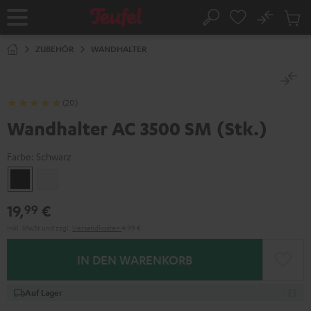
ZUM
NHALT
No
Abs
Startseite
Suche
RINGEN
Artike
im
ZUBEHÖR
WANDHALTER
Waren
(20)
Wandhalter AC 3500 SM (Stk.)
Farbe:
Schwarz
Schwarz
Weiß
19,
€
99
Inkl. MwSt
und zzgl.
Versandkosten
4,99 €
IN DEN WARENKORB
Auf Lager