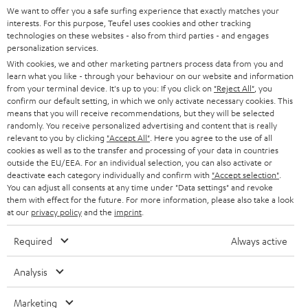
SUPPORT
d
Teufel Onlineshops
We want to offer you a safe surfing experience that exactly matches your
interests. For this purpose, Teufel uses cookies and other tracking
SOUNDBARS
u
KARRIERE
technologies on these websites - also from third parties - and engages
DEUTSCHLAND
personalization services.
n
STEREO
With cookies, we and other marketing partners process data from you and
PRESSE & MARKETING
g
learn what you like - through your behaviour on our website and information
ÖSTERREICH
SMART HOME
from your terminal device. It's up to you: If you click on
"Reject All"
, you
GESCHÄFTSKUNDEN
confirm our default setting, in which we only activate necessary cookies. This
means that you will receive recommendations, but they will be selected
SCHWEIZ
BLUETOOTH-LAUTSPRECHER
PARTNERPROGRAMM
randomly. You receive personalized advertising and content that is really
relevant to you by clicking
"Accept All"
. Here you agree to the use of all
KOPFHÖRER
cookies as well as to the transfer and processing of your data in countries
NIEDERLANDE
BLOG
outside the EU/EEA. For an individual selection, you can also activate or
deactivate each category individually and confirm with
"Accept selection"
.
BLUETOOTH-KOPFHÖRER
NEWSLETTER
You can adjust all consents at any time under "Data settings" and revoke
BELGIEN
them with effect for the future. For more information, please also take a look
STEREOANLAGEN
at our
privacy policy
and the
imprint
.
STORES
FRANKREICH
LAUTSPRECHER
Required
Always active
DEINE VORTEILE BEI TEUFEL
POLEN
ULTIMA-SERIE
Analysis
TEUFEL STORY
Technische Änderungen, Tippfehler und Irrtum vorbehalten. Das auf unseren
IN-EAR-KOPFHÖRER
Marketing
SPANIEN
UNSER MANAGEMENT