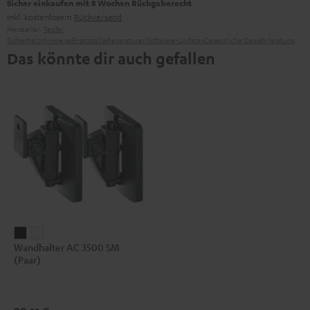
Sicher einkaufen mit 8 Wochen Rückgaberecht
inkl. kostenlosem
Rückversand
Hersteller:
Teufel
Sicherheitshinweise
Ersatzteile
Reparaturen
Software-Updates
Gesetzliche Gewährleistung
Das könnte dir auch gefallen
Wandhalter
Wandhalter
Wandhalter AC 3500 SM
AC
AC
(Paar)
3500
3500
SM
SM
(Paar)
(Paar)