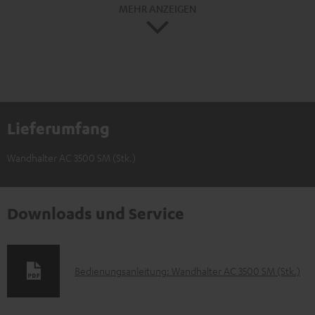
MEHR ANZEIGEN
Lieferumfang
Wandhalter AC 3500 SM (Stk.)
Downloads und Service
D
Bedienungsanleitung: Wandhalter AC 3500 SM (Stk.)
o
k