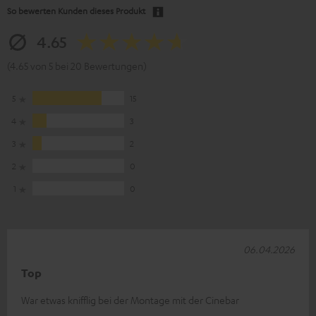
So bewerten Kunden dieses Produkt
4.65
(4.65 von 5 bei 20 Bewertungen)
5
15
4
3
3
2
2
0
1
0
06.04.2026
Top
War etwas knifflig bei der Montage mit der Cinebar