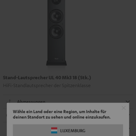
Stand-Lautsprecher UL 40 Mk3 18 (Stk.)
HiFi-Standlautsprecher der Spitzenklasse
Abmessungen
Wähle ein Land oder eine Region, um Inhalte für
Anschlüsse
deinen Standort zu sehen und online einzukaufen.
Lautsprecher
LUXEMBURG