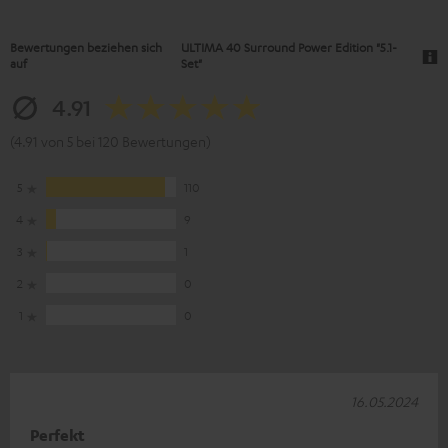
Bewertungen beziehen sich
ULTIMA 40 Surround Power Edition "5.1-
auf
Set"
4.91
(4.91 von 5 bei 120 Bewertungen)
5
110
4
9
3
1
2
0
1
0
16.05.2024
Perfekt