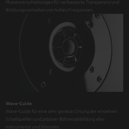
Phasenverschiebungen für verbesserte Transparenz und
YouTube-/Vimeo-
Richtungsverhalten von hohen Frequenzen.
Videos
sind
externe
Inhalte.
Der
externe
Inhalt
kann
hier
mit
nur
einem
Wave-Guide
Klick
Wave-Guide für eine sehr genaue Ortung der einzelnen
angezeigt
Schallquellen und präziser Bühnenabbildung aller
werden.
Instrumente und Stimmen.