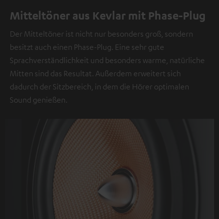
Mit
Mitteltöner aus Kevlar mit Phase-Plug
dem
Der Mitteltöner ist nicht nur besonders groß, sondern
Anklicken
besitzt auch einen Phase-Plug. Eine sehr gute
des
Sprachverständlichkeit und besonders warme, natürliche
Inhalts
Mitten sind das Resultat. Außerdem erweitert sich
wird
dadurch der Sitzbereich, in dem die Hörer optimalen
zugestimmt,
Sound genießen.
dass
externe
Inhalte
angezeigt
werden.
Dabei
können
personenbezogene
Daten