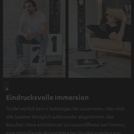
A
Eindrucksvolle Immersion
n
d
Teufel würfelt kein x-beliebiges Set zusammen. Hier sind
i
alle Speaker klanglich aufeinander abgestimmt. Das
e
Resultat: Höre einhüllende Surround-Effekte bei Filmton,
s
eine mitreißende Atmosphäre bei Musikkonzerten von