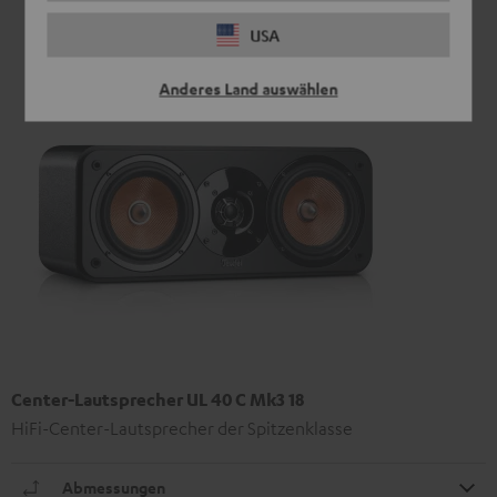
USA
Anderes Land auswählen
Center-Lautsprecher UL 40 C Mk3 18
HiFi-Center-Lautsprecher der Spitzenklasse
Abmessungen