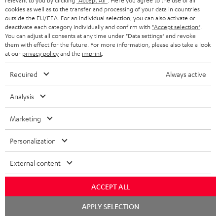
relevant to you by clicking
"Accept All"
. Here you agree to the use of all
cookies as well as to the transfer and processing of your data in countries
Mk3 18 (Stk.)
u
outside the EU/EEA. For an individual selection, you can also activate or
m
deactivate each category individually and confirm with
"Accept selection"
.
Quick Start Guide: Stand-Lautsprecher UL 40 Mk3 18
You can adjust all consents at any time under "Data settings" and revoke
(Stk.)
e
them with effect for the future. For more information, please also take a look
at our
privacy policy
and the
imprint
.
n
Safety Booklet: Stand-Lautsprecher UL 40 Mk3 18
t
(Stk.)
Required
Always active
e
Bedienungsanleitung: Center-Lautsprecher UL 40 C
Analysis
z
Mk3 18
u
Marketing
Konformitätserklärung: Center-Lautsprecher UL 40 C
m
Mk3 18
Personalization
H
Bedienungsanleitung: Paar Regal-Lautsprecher UL 20
e
Mk3 18
External content
r
Konformitätserklärung: Paar Regal-Lautsprecher UL
ACCEPT ALL
u
20 Mk3 18
Chat
n
APPLY SELECTION
Bedienungsanleitung: Aktiv-Subwoofer S 6000 SW
starten