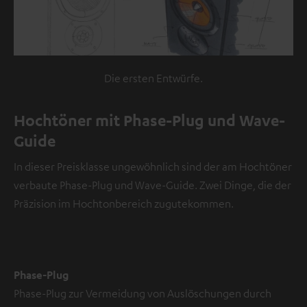
i
c
h
e
i
Die ersten Entwürfe.
n
V
Hochtöner mit Phase-Plug und Wave-
i
Guide
d
e
In dieser Preisklasse ungewöhnlich sind der am Hochtöner
o
verbaute Phase-Plug und Wave-Guide. Zwei Dinge, die der
Präzision im Hochtonbereich zugutekommen.
NMALIG
STIMMEN
UND
Externe Inhalte
ZEIGEN
immer anzeigen? In
Phase-Plug
den
Daten‑Einstellungen
Phase-Plug zur Vermeidung von Auslöschungen durch
aktivieren