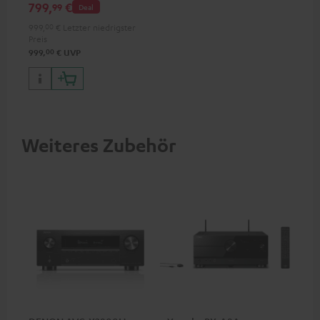
799,
€
99
Deal
999,
00
€
Letzter niedrigster
Preis
00
999,
€
UVP
Weiteres Zubehör