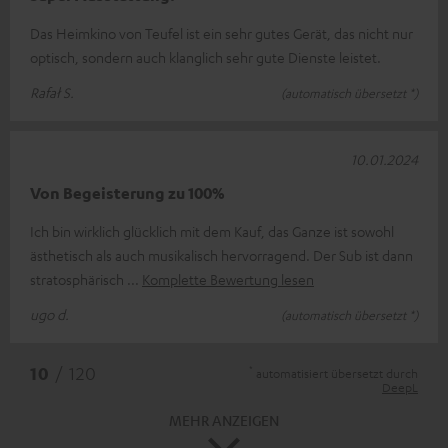
Das Heimkino von Teufel ist ein sehr gutes Gerät, das nicht nur
optisch, sondern auch klanglich sehr gute Dienste leistet.
Rafał S.
(automatisch übersetzt *)
10.01.2024
Von Begeisterung zu 100%
Ich bin wirklich glücklich mit dem Kauf, das Ganze ist sowohl
ästhetisch als auch musikalisch hervorragend. Der Sub ist dann
stratosphärisch
Komplette Bewertung lesen
ugo d.
(automatisch übersetzt *)
*
10
/ 120
automatisiert übersetzt durch
DeepL
MEHR ANZEIGEN