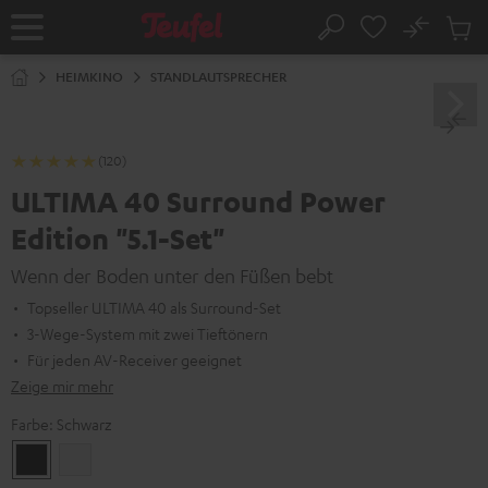
ZUM
NHALT
No
Abs
Startseite
Suche
RINGEN
Artike
im
HEIMKINO
STANDLAUTSPRECHER
Waren
(120)
ULTIMA 40 Surround Power
Edition "5.1-Set"
Wenn der Boden unter den Füßen bebt
Topseller ULTIMA 40 als Surround-Set
3-Wege-System mit zwei Tieftönern
Für jeden AV-Receiver geeignet
Zeige mir mehr
Farbe:
Schwarz
Schwarz
Weiß