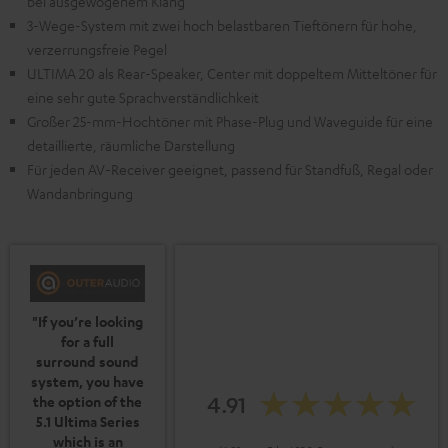
bei ausgewogenem Klang
3-Wege-System mit zwei hoch belastbaren Tieftönern für hohe,
verzerrungsfreie Pegel
ULTIMA 20 als Rear-Speaker, Center mit doppeltem Mitteltöner für
eine sehr gute Sprachverständlichkeit
Großer 25-mm-Hochtöner mit Phase-Plug und Waveguide für eine
detaillierte, räumliche Darstellung
Für jeden AV-Receiver geeignet, passend für Standfuß, Regal oder
Wandanbringung
"If you’re looking
for a full
surround sound
system, you have
4.91
the option of the
5.1 Ultima Series
which is an