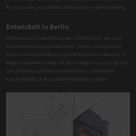
e
Blu-ray sowie genau lokalisierbare Gegner beim Gaming.
r
S
t
Entwickelt in Berlin
e
Die komplette Entwicklung der ULTIMA Serie, wie auch
l
alle anderen Passiv Lautsprecher-Serien, erfolgt hier in
l
Berlin in unseren Labors und reflexionsarmen Räumen. In
e
enger Zusammenarbeit mit dem Design-Team wurde über
b
Jahre hinweg optimiert und verfeinert. Zahlreiches
e
Kundenfeedback floss in die Entwicklung mit ein.
f
i
n
d
e
t
s