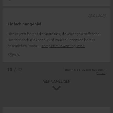
22.04.2025
Einfach nur genial
Dies ist jetzt bereits die vierte Box, die ich angeschafft habe.
Das sagt doch alles oder? Ausführliche Rezension bereits
geschrieben. Auch
Komplette Bewertung lesen
Kilian H.
*
10
/ 42
automatisiert übersetzt durch
DeepL
MEHR ANZEIGEN