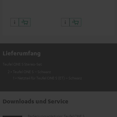
Lieferumfang
Teufel ONE S Stereo-Set
2 × Teufel ONE S – Schwarz
1 × Netzteil für Teufel ONE S (ET) – Schwarz
Downloads und Service
D
Bedienungsanleitung: Teufel ONE S