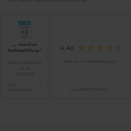
Serie oder der Teufel Home App kompatibel
„… eine klare
4.48
Kaufempfehlung.“
(4.48 von 5 bei 42 Bewertungen)
www.androidkosm
os.de
07.05.2018
ALLE
ALLE BEWERTUNGEN
TESTBERICHTE