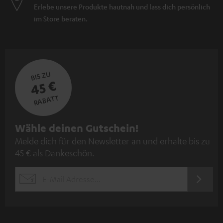
Erlebe unsere Produkte hautnah und lass dich persönlich
im Store beraten.
BIS ZU
45 €
RABATT
N
Wähle deinen Gutschein!
Melde dich für den Newsletter an und erhalte bis zu
e
45 € als Dankeschön.
w
s
JETZT
EMAIL
l
ANME
WIDGET
e
t