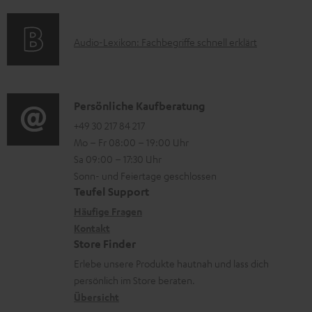
f
a
s
n
o
t
t
A
Audio-Lexikon: Fachbegriffe schnell erklärt
r
i
e
u
m
o
r
d
a
n
l
i
K
Persönliche Kaufberatung
t
e
a
o
o
+49 30 217 84 217
i
n
Mo – Fr 08:00 – 19:00 Uhr
d
-
n
o
z
Sa 09:00 – 17:30 Uhr
e
L
t
n
u
Sonn- und Feiertage geschlossen
n
e
a
e
Teufel Support
m
x
k
n
Häufige Fragen
V
i
Kontakt
t
z
e
Store Finder
k
d
u
r
Erlebe unsere Produkte hautnah und lass dich
o
a
r
s
persönlich im Store beraten.
n
t
G
Übersicht
a