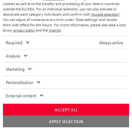
KOPFHÖRER
cookies as well as to the transfer and processing of your data in countries
NIEDERLANDE
BLOG
outside the EU/EEA. For an individual selection, you can also activate or
deactivate each category individually and confirm with
"Accept selection"
.
BLUETOOTH-KOPFHÖRER
NEWSLETTER
You can adjust all consents at any time under "Data settings" and revoke
BELGIEN
them with effect for the future. For more information, please also take a look
STEREOANLAGEN
at our
privacy policy
and the
imprint
.
STORES
FRANKREICH
LAUTSPRECHER
Required
Always active
DEINE VORTEILE BEI TEUFEL
POLEN
ULTIMA-SERIE
Analysis
TEUFEL STORY
Technische Änderungen, Tippfehler und Irrtum vorbehalten. Das auf unseren
IN-EAR-KOPFHÖRER
Marketing
SPANIEN
UNSER MANAGEMENT
Fotos abgebildete Zubehör ist nicht im Lieferumfang enthalten. Etwaige
Entsorgungsgebühren für Batterien sind im Preis inbegriffen.
FANSHOP
Personalization
NACHHALTIGKEIT
ITALIEN
©2026 Lautsprecher Teufel GmbH - All rights reserved.
NEUHEITEN
External content
UNSERE WERTE
USA
Impressum
AGB
Datenschutz
Daten-Einstellungen
EU Data Act
BARRIEREFREIHEIT
ACCEPT ALL
Vertrag widerrufen
WEITERE LÄNDER
Chat
APPLY SELECTION
starten