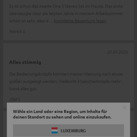
Es ist schon das zweite One S Stereo Set im Hause. Das erste
überzeugte über die letzten Jahre in meinem Arbeitszimmer
schon so sehr, dass d
Komplette Bewertung lesen
Patrick S.
20.01.2026
Alles stimmig
Die Bedienungsknöpfe könnten meiner Meinung nach etwas
größer ausgelegt werden. Vielleicht 3 Speicherknöpfe mehr .
Sonst alles gut .
Olaf S.
Wähle ein Land oder eine Region, um Inhalte für
deinen Standort zu sehen und online einzukaufen.
21.12.2025
Echt klasse! Alles toll!
LUXEMBURG