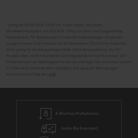
e
a
n
n
r
d
a
1
Gültig bis 08.08.2026, 23:59 Uhr. Gratis Move 2 ab einem
n
Mindesteinkaufswert von 300 EUR. Gültig nur beim Kauf ausgewählter
Produkte bzw. für Bestellungen mit teilnahmeberechtigten Produkten.
t
Ausgenommen sind Produkte von Drittanbietern (Third-Party-Produkte).
i
Nicht gültig für bereits getätigte Käufe. Keine Barauszahlung. Nur für
Privatkunden. Nicht mit anderen Aktionsgutscheinen kombinierbar. Der
e
Weiterverkauf von Aktionsgutscheinen ist untersagt. Der Gutschein verliert
im Falle eines Verkaufs seine Gültigkeit. Die genauen Bedingungen
entnehmen Sie bitte den
AGB
.
8 Wochen Probehören
Gratis Rückversand