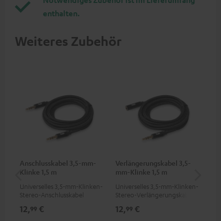
enthalten.
Weiteres Zubehör
Anschlusskabel 3,5-mm-
Verlängerungskabel 3,5-
Wa
Klinke 1,5 m
mm-Klinke 1,5 m
(St
Universelles 3,5-mm-Klinken-
Universelles 3,5-mm-Klinken-
Wan
Stereo-Anschlusskabel
Stereo-Verlängerungskabel
Lau
12,
€
12,
€
19
99
99