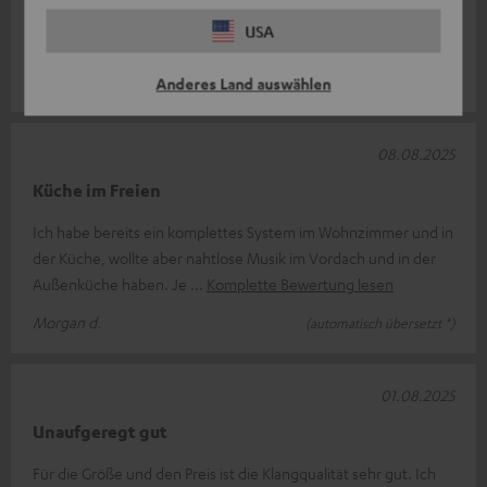
Toller Stereosound, gute Qualität, absolut Unterbrechungsfrei.
USA
Ich kann diese Lautsprecher nur empfehlen.
Adam F.
Anderes Land auswählen
08.08.2025
Küche im Freien
Ich habe bereits ein komplettes System im Wohnzimmer und in
der Küche, wollte aber nahtlose Musik im Vordach und in der
Außenküche haben. Je
Komplette Bewertung lesen
Morgan d.
(automatisch übersetzt *)
01.08.2025
Unaufgeregt gut
Für die Größe und den Preis ist die Klangqualität sehr gut. Ich