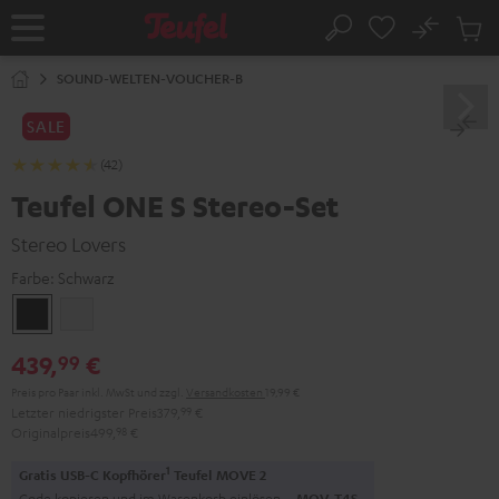
ZUM
NHALT
No
Abs
Startseite
Suche
RINGEN
Artike
im
SOUND-WELTEN-VOUCHER-B
Waren
SALE
(42)
Teufel ONE S Stereo-Set
Stereo Lovers
Farbe:
Schwarz
Schwarz
Weiß
439,
€
99
Preis pro Paar inkl. MwSt
und zzgl.
Versandkosten
19,99 €
Letzter niedrigster Preis
379,
99
€
Originalpreis
499,
98
€
1
Gratis USB-C Kopfhörer
Teufel MOVE 2
Code kopieren und im Warenkorb einlösen.
MOV-T4S