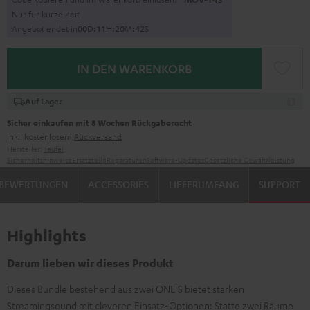
Nur für kurze Zeit
Angebot endet in
0
0
D
:
1
1
H
:
2
0
M
:
4
0
S
IN DEN WARENKORB
Auf Lager
Sicher einkaufen mit 8 Wochen Rückgaberecht
inkl. kostenlosem
Rückversand
Hersteller:
Teufel
Sicherheitshinweise
Ersatzteile
Reparaturen
Software-Updates
Gesetzliche Gewährleistung
BEWERTUNGEN
ACCESSORIES
LIEFERUMFANG
SUPPORT
Highlights
Darum lieben wir dieses Produkt
Dieses Bundle bestehend aus zwei ONE S bietet starken
Streamingsound mit cleveren Einsatz-Optionen: Statte zwei Räume