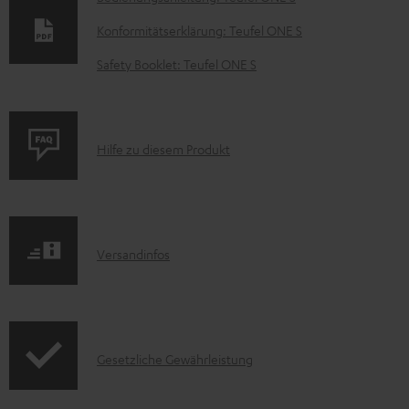
o
Konformitätserklärung: Teufel ONE S
k
Safety Booklet: Teufel ONE S
u
m
e
P
Hilfe zu diesem Produkt
n
r
t
o
e
d
z
I
Versandinfos
u
u
n
k
m
f
t
H
o
F
e
I
Gesetzliche Gewährleistung
r
A
r
n
m
Q
u