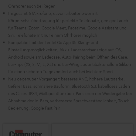
Ohrhörer auch bei Regen
Insgesamt 6 Mikrofone, davon arbeiten zwei mit
Körperschallübertragung für perfekte Telefonate, geeignet auch
für Teams, Zoom, Google Meet, Facetime, Google Assistant und
Siri, Telefonate mit nur einem Ohrhörer möglich
Kompatibel mit der Teufel Go App für Klang- und
Einstellungsmöglichkeiten, Akku-Ladestandsanzeige auf iOS,
Android sowie am Ladecase, Auto-Pairing beim Öffnen des Case,
Ear-Tips (XS, S, M, L, XL) und Ear-Wing aus antibakteriellem Silikon
für einen sicheren Tragekomfort auch bei leichtem Sport
Neu gegenüber Vorgänger: besseres ANC, höhere Lautstärke,
tieferer Bass, schmalere Bauform, Bluetooth 5.3, kabelloses Laden
des Cases, IPX4, Multipointfunktion, Pausieren der Wiedergabe bei
Abnahme der In-Ears, verbesserte Sprachverständlichkeit, Touch-
Bedienung, Google Fast Pair