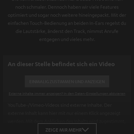
noch schmaler. Dennoch haben wir viele Features
optimiert und sogar noch weitere hineingepackt. Mit der
einfachen Touch-Bedienung an beiden In-Ears regelst du
die Lautstärke, änderst den Track, nimmst Anrufe
entgegen und vieles mehr.
An dieser Stelle befindet sich ein Video
EINMALIG ZUSTIMMEN UND ANZEIGEN
Externe Inhalte immer anzeigen? In den Daten‑Einstellungen aktivieren
YouTube-/Vimeo-Videos sind externe Inhalte. Der
externe Inhalt kann hier mit nur einem Klick angezeigt
werden. Mit dem Anklicken des Inhalts wird zugestimmt,
dass externe Inhalte angezeigt werden. Dabei können
ZEIGE MIR MEHR