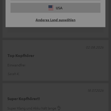
persönlichem Geschmack noch anpassen.
USA
Bei technischen Schwierigkeiten stehen dir auch
gerne unsere netten Kollegen des technischen
Anderes Land auswählen
Support Teams als Ansprechpartner zur Verfügung.
02.08.2026
Top Kopfhörer
Einwandfrei
Sarah K.
18.07.2026
Super Kopfhörer!!
Super Klang und Akku hält lange 👌