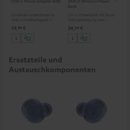
USB-C Power Adapter 30W
VARTA Wireless Power
Fe
Bank
Sy
Universell einsetzbares 30
2-in-1: Powerbank mit bis zu
Hoc
Watt Schnellladegerät für
18W Ladeleistung über USB
Sen
Kopfhörer & Portables sowie
Typ C & Wireless Charger mit
pas
19,
€
34,
€
49
99
99
Apple iPhones, Android
bis zu 10W Ladestrom
Blu
Smartphones, Tablets und
Kom
Geräte mit USB-C-Anschluss
So
Ersatzteile und
Austauschkomponenten