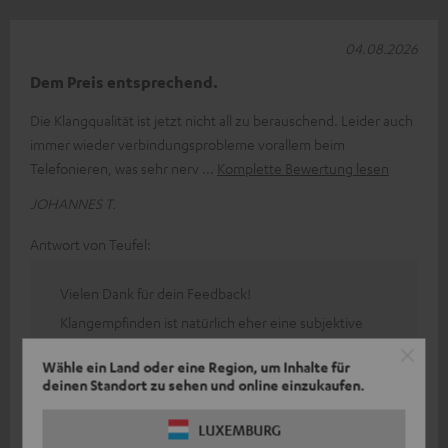
04.08.2026
Dem Preis entsprechend.
Die Klangqualität ist jetzt nicht all zu berauschend. Leider auch
immer wieder verbindungsprobleme vorallem beim
Telefonieren, was sehr nerv
Komplette Bewertung lesen
JOHANNES T.
Antwort von Teufel:
Vielen Dank für dein Feedback!
Klangempfinden ist natürlich eher eine subjektive
Sache, sodass man es (zum Glück) nicht immer jedem
Wähle ein Land oder eine Region, um Inhalte für
Recht machen kann.
deinen Standort zu sehen und online einzukaufen.
Mithilfe eines Equalizers (zu finden in der Teufel GO
App und in den Klang- oder Bluetooth-Einstellungen
LUXEMBURG
des Smartphones) lässt sich der Klang je nach