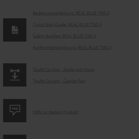
D
Bedienungsanleitung: REAL BLUE TWS 3
o
Quick Start Guide: REAL BLUE TWS 3
k
Safety Booklet: REAL BLUE TWS 3
u
Konformitätserklärung: REAL BLUE TWS 3
m
e
n
p
Teufel Go App - Apple App Store
t
a
Teufel Go App - Google Play
e
g
z
e
u
.
P
Hilfe zu diesem Produkt
m
p
r
H
r
o
e
o