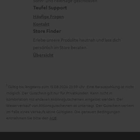
u
Sonn- und Feiertage geschlossen
n
e
a
e
Teufel Support
m
k
x
k
n
Häufige Fragen
V
s
i
Kontakt
t
z
e
Store Finder
.
k
d
u
r
Erlebe unsere Produkte hautnah und lass dich
t
o
a
r
s
persönlich im Store beraten.
i
n
t
G
Übersicht
a
t
e
a
n
l
n
r
d
e
a
1
Gültig bis längstens zum 15.08.2026 23:59 Uhr.
Eine Barauszahlung ist nicht
_
n
möglich. Der Gutschein gilt nur für Privatkunden. Kann nicht in
h
Kombination mit anderen Aktionsgutscheinen eingelöst werden. Der
t
Weiterverkauf von Aktionsgutscheinen ist untersagt. Der Gutschein verliert
i
i
im Falle eines Verkaufs seine Gültigkeit. Die genauen Bedingungen
d
entnehmen Sie bitte den
AGB
.
e
d
e