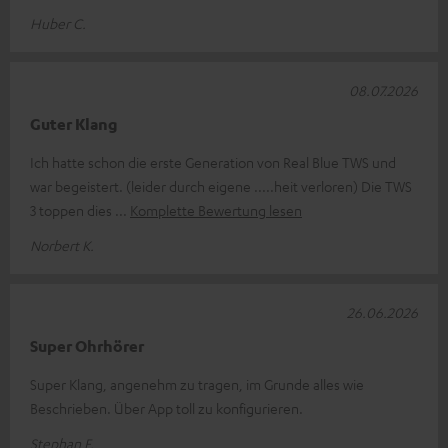
Huber C.
08.07.2026
Guter Klang
Ich hatte schon die erste Generation von Real Blue TWS und
war begeistert. (leider durch eigene .....heit verloren) Die TWS
3 toppen dies
Komplette Bewertung lesen
Norbert K.
26.06.2026
Super Ohrhörer
Super Klang, angenehm zu tragen, im Grunde alles wie
Beschrieben. Über App toll zu konfigurieren.
Stephan F.