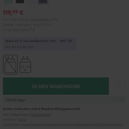
Green
Black
White
Blue
119,
€
99
Inkl. MwSt
und zzgl.
Versandkosten
5,99 €
Letzter niedrigster Preis
79,
99
€
Originalpreis
149,
99
€
1
Spare 50 % Versandkosten
mit:
VKF-72F
Nur für kurze Zeit
IN DEN WARENKORB
Auf Lager
Sicher einkaufen mit 8 Wochen Rückgaberecht
inkl. kostenlosem
Rückversand
Hersteller:
Teufel
Sicherheitshinweise
Ersatzteile
Reparaturen
Software-Updates
Gesetzliche Gewährleistung