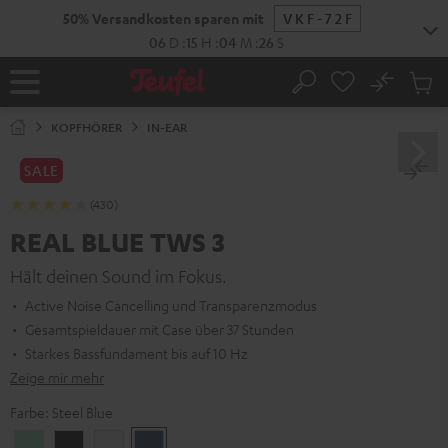
ZUM
50% Versandkosten sparen mit
VKF-72F
NHALT
RINGEN
06
D
:
15
H
:
04
M
:
24
S
No
Abs
Startseite
Suche
Artike
im
KOPFHÖRER
IN-EAR
Waren
SALE
(430)
REAL BLUE TWS 3
Hält deinen Sound im Fokus.
Active Noise Cancelling und Transparenzmodus
Gesamtspieldauer mit Case über 37 Stunden
Starkes Bassfundament bis auf 10 Hz
Zeige mir mehr
Farbe:
Steel Blue
Misty
Night
Pure
Steel