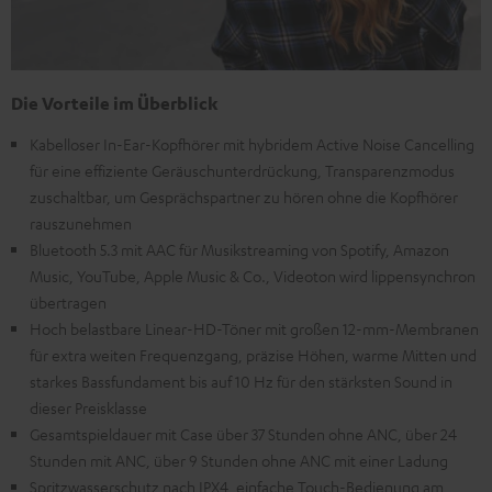
Die Vorteile im Überblick
Kabelloser In-Ear-Kopfhörer mit hybridem Active Noise Cancelling
für eine effiziente Geräuschunterdrückung, Transparenzmodus
zuschaltbar, um Gesprächspartner zu hören ohne die Kopfhörer
rauszunehmen
Bluetooth 5.3 mit AAC für Musikstreaming von Spotify, Amazon
Music, YouTube, Apple Music & Co., Videoton wird lippensynchron
übertragen
Hoch belastbare Linear-HD-Töner mit großen 12-mm-Membranen
für extra weiten Frequenzgang, präzise Höhen, warme Mitten und
starkes Bassfundament bis auf 10 Hz für den stärksten Sound in
dieser Preisklasse
Gesamtspieldauer mit Case über 37 Stunden ohne ANC, über 24
Stunden mit ANC, über 9 Stunden ohne ANC mit einer Ladung
Spritzwasserschutz nach IPX4, einfache Touch-Bedienung am