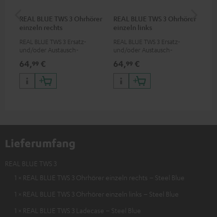
REAL BLUE TWS 3 Ohrhörer
REAL BLUE TWS 3 Ohrhörer
RE
einzeln rechts
einzeln links
REAL BLUE TWS 3 Ersatz-
REAL BLUE TWS 3 Ersatz-
Ers
und/oder Austausch-
und/oder Austausch-
Lad
Ohrhörer (rechts)
Ohrhörer (links)
64,
€
64,
€
64
99
99
Lieferumfang
REAL BLUE TWS 3
1 × REAL BLUE TWS 3 Ohrhörer einzeln rechts – Steel Blue
1 × REAL BLUE TWS 3 Ohrhörer einzeln links – Steel Blue
1 × REAL BLUE TWS 3 Ladecase – Steel Blue