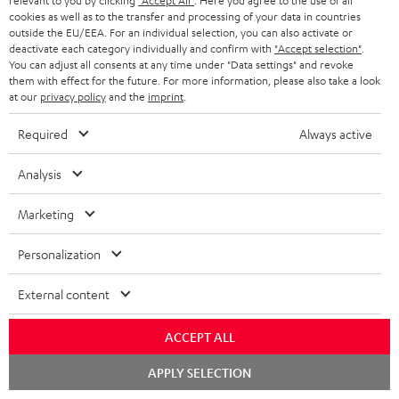
relevant to you by clicking
"Accept All"
. Here you agree to the use of all
cookies as well as to the transfer and processing of your data in countries
Support & Kontakt
outside the EU/EEA. For an individual selection, you can also activate or
Rückgabe / Rücktritt
deactivate each category individually and confirm with
"Accept selection"
.
Sendungsverfolgung
You can adjust all consents at any time under "Data settings" and revoke
them with effect for the future. For more information, please also take a look
at our
privacy policy
and the
imprint
.
Store Finder
Erlebe unsere Produkte hautnah und lass dich persönlich
Required
Always active
im Store beraten.
Analysis
Marketing
BIS ZU
Personalization
45 €
External content
RABATT
ACCEPT ALL
N
Wähle deinen Gutschein!
Chat
Melde dich für den Newsletter an und erhalte bis zu
APPLY SELECTION
e
starten
45 € als Dankeschön.