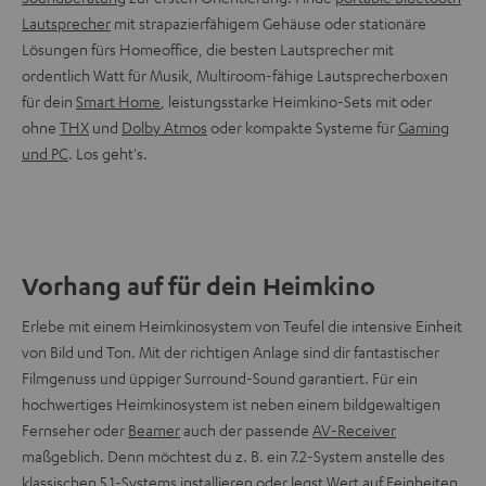
Lautsprecher
mit strapazierfähigem Gehäuse oder stationäre
Lösungen fürs Homeoffice, die besten Lautsprecher mit
ordentlich Watt für Musik, Multiroom-fähige Lautsprecherboxen
für dein
Smart Home
, leistungsstarke Heimkino-Sets mit oder
ohne
THX
und
Dolby Atmos
oder kompakte Systeme für
Gaming
und PC
. Los geht's.
Vorhang auf für dein Heimkino
Erlebe mit einem Heimkinosystem von Teufel die intensive Einheit
von Bild und Ton. Mit der richtigen Anlage sind dir fantastischer
Filmgenuss und üppiger Surround-Sound garantiert. Für ein
hochwertiges Heimkinosystem ist neben einem bildgewaltigen
Fernseher oder
Beamer
auch der passende
AV-Receiver
maßgeblich. Denn möchtest du z. B. ein 7.2-System anstelle des
klassischen 5.1-Systems installieren oder legst Wert auf Feinheiten