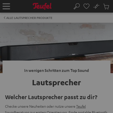
ZUM
NHALT
No
Abs
Startseite
Suche
RINGEN
Artike
im
ALLE LAUTSPRECHER PRODUKTE
Waren
In wenigen Schritten zum Top Sound
Lautsprecher
Welcher Lautsprecher passt zu dir?
Checke unsere Neuheiten oder nutze unsere
Teufel
Soundberatung
zur ersten Orientierung. Finde
portable Bluetooth