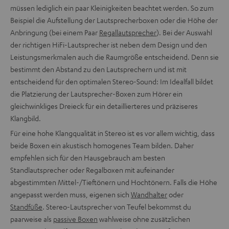
müssen lediglich ein paar Kleinigkeiten beachtet werden. So zum
Beispiel die Aufstellung der Lautsprecherboxen oder die Höhe der
Anbringung (bei einem Paar
Regallautsprecher
). Bei der Auswahl
der richtigen HiFi-Lautsprecher ist neben dem Design und den
Leistungsmerkmalen auch die Raumgröße entscheidend. Denn sie
bestimmt den Abstand zu den Lautsprechern und ist mit
entscheidend für den optimalen Stereo-Sound: Im Idealfall bildet
die Platzierung der Lautsprecher-Boxen zum Hörer ein
gleichwinkliges Dreieck für ein detaillierteres und präziseres
Klangbild.
Für eine hohe Klangqualität in Stereo ist es vor allem wichtig, dass
beide Boxen ein akustisch homogenes Team bilden. Daher
empfehlen sich für den Hausgebrauch am besten
Standlautsprecher oder Regalboxen mit aufeinander
abgestimmten Mittel-/Tieftönern und Hochtönern. Falls die Höhe
angepasst werden muss, eigenen sich
Wandhalter
oder
Standfüße
. Stereo-Lautsprecher von Teufel bekommst du
paarweise als
passive Boxen
wahlweise ohne zusätzlichen