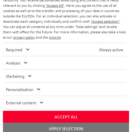
randomly. You receive personalized advertising and content that is really
relevant to you by clicking
"Accept All"
. Here you agree to the use of all
cookies as well as to the transfer and processing of your data in countries
outside the EU/EEA. For an individual selection, you can also activate or
deactivate each category individually and confirm with
"Accept selection"
.
You can adjust all consents at any time under "Data settings" and revoke
them with effect for the future. For more information, please also take a look
at our
privacy policy
and the
imprint
.
Required
Always active
Analysis
Marketing
Personalization
External content
ACCEPT ALL
Chat
APPLY SELECTION
starten