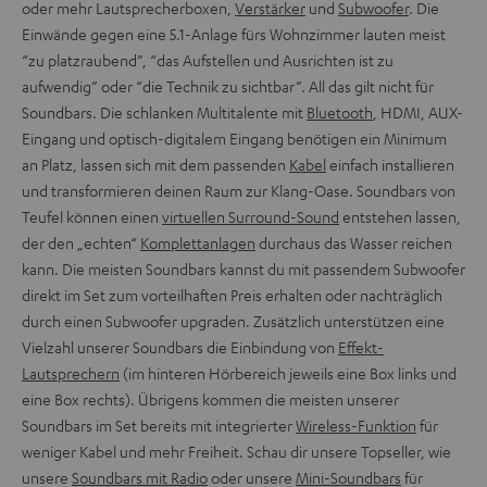
oder mehr Lautsprecherboxen,
Verstärker
und
Subwoofer
. Die
Einwände gegen eine 5.1-Anlage fürs Wohnzimmer lauten meist
“zu platzraubend”, “das Aufstellen und Ausrichten ist zu
aufwendig” oder “die Technik zu sichtbar”. All das gilt nicht für
Soundbars. Die schlanken Multitalente mit
Bluetooth
, HDMI, AUX-
Eingang und optisch-digitalem Eingang benötigen ein Minimum
an Platz, lassen sich mit dem passenden
Kabel
einfach installieren
und transformieren deinen Raum zur Klang-Oase. Soundbars von
Teufel können einen
virtuellen Surround-Sound
entstehen lassen,
der den „echten“
Komplettanlagen
durchaus das Wasser reichen
kann. Die meisten Soundbars kannst du mit passendem Subwoofer
direkt im Set zum vorteilhaften Preis erhalten oder nachträglich
durch einen Subwoofer upgraden. Zusätzlich unterstützen eine
Vielzahl unserer Soundbars die Einbindung von
Effekt-
Lautsprechern
(im hinteren Hörbereich jeweils eine Box links und
eine Box rechts). Übrigens kommen die meisten unserer
Soundbars im Set bereits mit integrierter
Wireless-Funktion
für
weniger Kabel und mehr Freiheit. Schau dir unsere Topseller, wie
unsere
Soundbars mit Radio
oder unsere
Mini-Soundbars
für