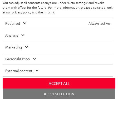
NEWSLETTER
You can adjust all consents at any time under "Data settings" and revoke
BELGIEN
them with effect for the future. For more information, please also take a look
STEREOANLAGEN
at our
privacy policy
and the
imprint
.
STORES
FRANKREICH
LAUTSPRECHER
Required
Always active
DEINE VORTEILE BEI TEUFEL
POLEN
ULTIMA-SERIE
Analysis
TEUFEL STORY
Technische Änderungen, Tippfehler und Irrtum vorbehalten. Das auf unseren
IN-EAR-KOPFHÖRER
Marketing
SPANIEN
UNSER MANAGEMENT
Fotos abgebildete Zubehör ist nicht im Lieferumfang enthalten. Etwaige
Entsorgungsgebühren für Batterien sind im Preis inbegriffen.
FANSHOP
Personalization
NACHHALTIGKEIT
ITALIEN
©2026 Lautsprecher Teufel GmbH - All rights reserved.
NEUHEITEN
External content
UNSERE WERTE
USA
Impressum
AGB
Datenschutz
Daten-Einstellungen
EU Data Act
BARRIEREFREIHEIT
ACCEPT ALL
Vertrag widerrufen
WEITERE LÄNDER
Chat
APPLY SELECTION
starten