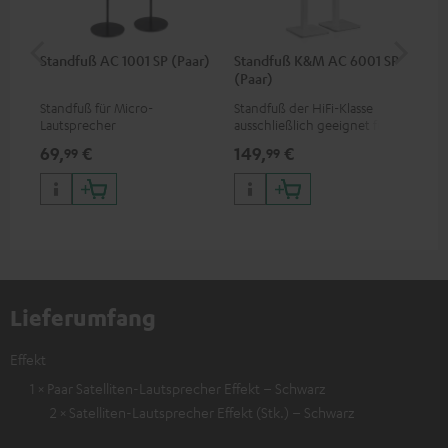
Standfuß AC 1001 SP (Paar)
Standfuß K&M AC 6001 SP
St
(Paar)
Fle
Standfuß für Micro-
Standfuß der HiFi-Klasse
Sta
Lautsprecher
ausschließlich geeignet für
aus
die EFFEKT-Funklautsprecher
die
69,
€
149,
€
19
99
99
und CONSONO 25 (CS 25 FCR-
und
Satelliten)
CO
Lieferumfang
Effekt
1 × Paar Satelliten-Lautsprecher Effekt – Schwarz
2 × Satelliten-Lautsprecher Effekt (Stk.) – Schwarz