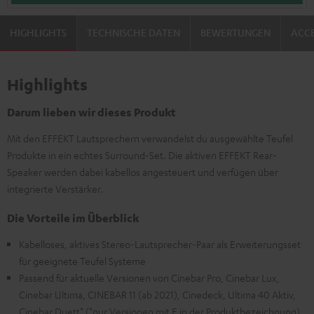
HIGHLIGHTS
TECHNISCHE DATEN
BEWERTUNGEN
ACCE
Highlights
Darum lieben wir dieses Produkt
Mit den EFFEKT Lautsprechern verwandelst du ausgewählte Teufel
Produkte in ein echtes Surround-Set. Die aktiven EFFEKT Rear-
Speaker werden dabei kabellos angesteuert und verfügen über
integrierte Verstärker.
Die Vorteile im Überblick
Kabelloses, aktives Stereo-Lautsprecher-Paar als Erweiterungsset
für geeignete Teufel Systeme
Passend für aktuelle Versionen von Cinebar Pro, Cinebar Lux,
Cinebar Ultima, CINEBAR 11 (ab 2021), Cinedeck, Ultima 40 Aktiv,
Cinebar Duett* (*nur Versionen mit E in der Produktbezeichnung)