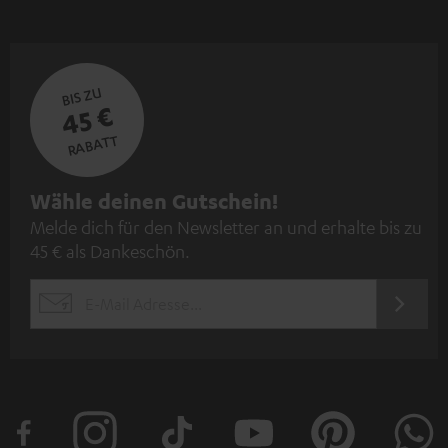
BIS ZU
45 €
RABATT
N
Wähle deinen Gutschein!
Melde dich für den Newsletter an und erhalte bis zu
e
45 € als Dankeschön.
w
s
JETZT
EMAIL
l
ANME
WIDGET
e
t
t
e