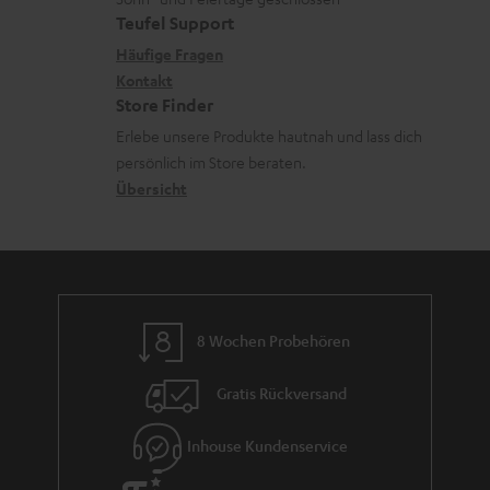
r
e
a
e
Teufel Support
l
x
k
n
Häufige Fragen
a
i
Kontakt
t
z
Store Finder
d
k
d
u
Erlebe unsere Produkte hautnah und lass dich
e
o
a
r
persönlich im Store beraten.
n
n
t
G
Übersicht
e
a
n
r
a
n
8 Wochen Probehören
t
i
Gratis Rückversand
e
Inhouse Kundenservice