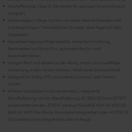
Hocheffizienter Class-D-Verstärker für geringen Stromverbrauch
integriert
Aufwendiges 2-Wege-System mit weiter Abstrahlcharakteristik
und langhubigem Tiefmitteltöner für satte, klare Pegel auf allen
Sitzplätzen
Signalübertragung erfolgt kabellos, einfache Einrichtung,
Reichweiten von bis zu 15 m, automatische Ein- und
Ausschaltfunktion
Hängen flach und dezent an der Wand, matte und unauffällige
Lackierung, in den Farben Schwarz, Weiß sowie Schwarz/Weiß
Geeignet für Dolby, DTS und andere Surround- oder Stereo-
Inhalte
4 Meter Stromkabel (nicht abnehmbar), integrierte
Wandhalterung, mit der Wandhalterung AC 3500 SM kann EFFEKT
ausgerichtet werden, EFFEKT passt auf Standfuß K&M AC 6001 SP,
K&M AC 6001 Flex (beide Stromkabel integrierbar) oder AC 1001 SP
(Stromkabel nicht integrierbar) oder ins Regal