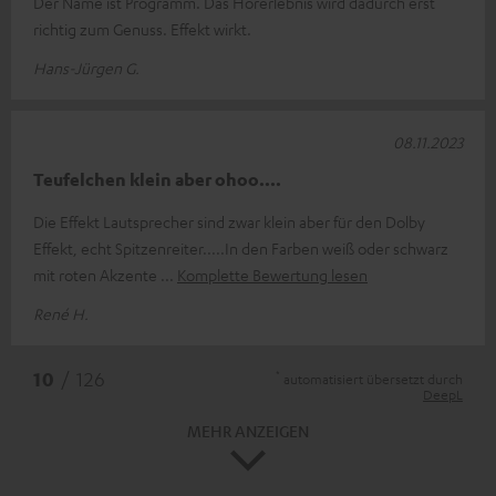
Der Name ist Programm. Das Hörerlebnis wird dadurch erst
richtig zum Genuss. Effekt wirkt.
Hans-Jürgen G.
08.11.2023
Teufelchen klein aber ohoo....
Die Effekt Lautsprecher sind zwar klein aber für den Dolby
Effekt, echt Spitzenreiter.....In den Farben weiß oder schwarz
mit roten Akzente
Komplette Bewertung lesen
René H.
*
10
/ 126
automatisiert übersetzt durch
DeepL
MEHR ANZEIGEN