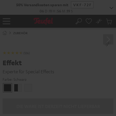
ZUM
50% Versandkosten sparen mit
VKF-72F
NHALT
RINGEN
06
D
:
11
H
:
56
M
:
18
S
No
Abs
Startseite
Suche
Artike
im
ZUBEHÖR
Waren
(126)
Effekt
Experte für Special Effects
Farbe:
Schwarz
Schwarz
Schwarz
Weiß
/
Weiß
DIE WARE IST DERZEIT NICHT LIEFERBAR