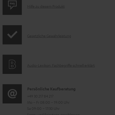
m
P
Hilfe zu diesem Produkt
e
r
n
o
t
d
e
I
Gesetzliche Gewährleistung
u
z
n
k
u
f
t
m
o
F
H
A
Audio-Lexikon: Fachbegriffe schnell erklärt
r
A
e
u
m
Q
r
d
a
s
u
i
K
Persönliche Kaufberatung
t
n
o
o
+49 30 217 84 217
i
t
Mo – Fr 08:00 – 19:00 Uhr
-
n
o
Sa 09:00 – 17:30 Uhr
e
L
t
n
Sonn- und Feiertage geschlossen