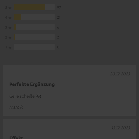
5
97
4
21
3
6
2
2
1
0
20.12.2023
Perfekte Ergänzung
Geile scheiße 🤗
Marc P.
13.12.2023
Effekt