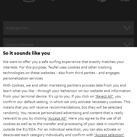
r
a
n
Kategorien
m
HEIMKINO
e
Unternehmen
l
So it sounds like you
HEIMKINO-KOMPLETTANLAGEN
SUPPORT
d
Teufel Onlineshops
We want to offer you a safe surfing experience that exactly matches your
interests. For this purpose, Teufel uses cookies and other tracking
SOUNDBARS
u
KARRIERE
technologies on these websites - also from third parties - and engages
DEUTSCHLAND
personalization services.
n
STEREO
With cookies, we and other marketing partners process data from you and
PRESSE & MARKETING
g
learn what you like - through your behaviour on our website and information
ÖSTERREICH
SMART HOME
from your terminal device. It's up to you: If you click on
"Reject All"
, you
GESCHÄFTSKUNDEN
confirm our default setting, in which we only activate necessary cookies. This
means that you will receive recommendations, but they will be selected
SCHWEIZ
BLUETOOTH-LAUTSPRECHER
PARTNERPROGRAMM
randomly. You receive personalized advertising and content that is really
relevant to you by clicking
"Accept All"
. Here you agree to the use of all
KOPFHÖRER
cookies as well as to the transfer and processing of your data in countries
NIEDERLANDE
BLOG
outside the EU/EEA. For an individual selection, you can also activate or
deactivate each category individually and confirm with
"Accept selection"
.
BLUETOOTH-KOPFHÖRER