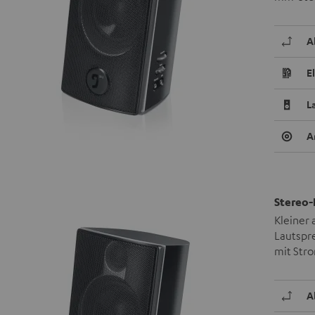
A
E
L
A
Stereo-
Kleiner 
Lautspr
mit Stro
A