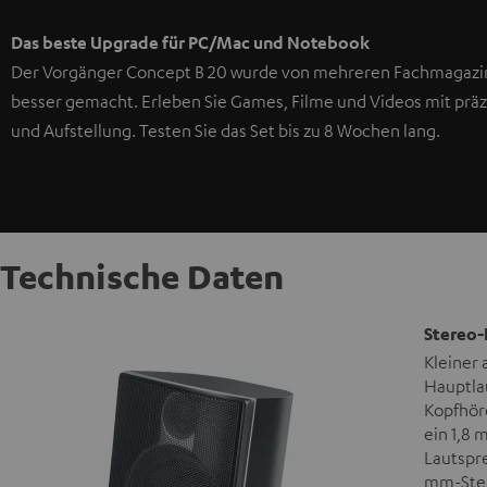
Das beste Upgrade für PC/Mac und Notebook
Der Vorgänger Concept B 20 wurde von mehreren Fachmagazin
besser gemacht. Erleben Sie Games, Filme und Videos mit prä
und Aufstellung. Testen Sie das Set bis zu 8 Wochen lang.
Technische Daten
Stereo-
Kleiner
Hauptla
Kopfhör
ein 1,8 
Lautspre
mm-Ster