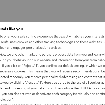
ounds like you
o offer you a safe surfing experience that exactly matches your interests.
en – mit bestem Preis/Klangverhältnis. In verbesserter
Teufel uses cookies and other tracking technologies on these websites - 
en begeistern.
ties - and engages personalization services.
kies, we and other marketing partners process data from you and learn w
ept B 20 Mk2 die einfachste und günstigste Klangverbesserung
rough your behaviour on our website and information from your terminal de
: If you click on
"Reject All"
, you confirm our default setting, in which we o
 necessary cookies. This means that you will receive recommendations, bu
elected randomly. You receive personalized advertising and content that is 
der Kopfhörer-Out mit PC/Mac oder Notebook verbunden.
to you by clicking
"Accept All"
. Here you agree to the use of all cookies as 
artphone oder Tablet. Das Anschlusskabel gehört natürlich zum
fer and processing of your data in countries outside the EU/EEA. For an in
 Lautsprecher optimal an die individuellen Sound-Bedürfnisse
, you can also activate or deactivate each category individually and confi
selection"
.
djust all consents at any time under "Data settings" and revoke them with