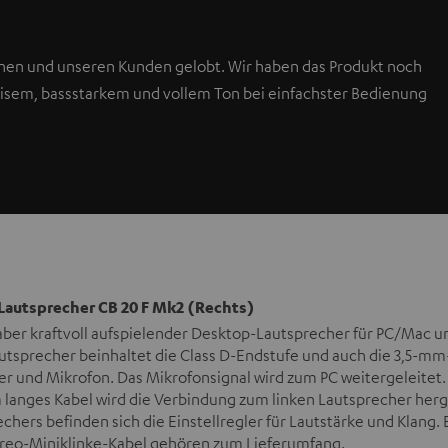
en und unseren Kunden gelobt. Wir haben das Produkt noch
zisem, bassstarkem und vollem Ton bei einfachster Bedienung
Lautsprecher CB 20 F Mk2 (Rechts)
 aber kraftvoll aufspielender Desktop-Lautsprecher für PC/Mac 
utsprecher beinhaltet die Class D-Endstufe und auch die 3,5-mm
er und Mikrofon. Das Mikrofonsignal wird zum PC weitergeleitet
m langes Kabel wird die Verbindung zum linken Lautsprecher herge
chers befinden sich die Einstellregler für Lautstärke und Klang. E
eo-Miniklinke-Kabel gehören zum Lieferumfang.