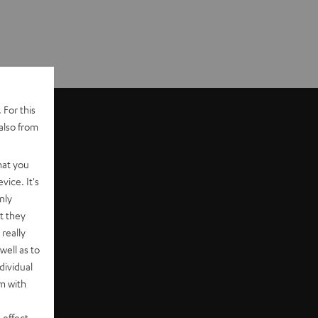
 For this
also from
hat you
vice. It's
nly
t they
really
well as to
dividual
rm with
 effect