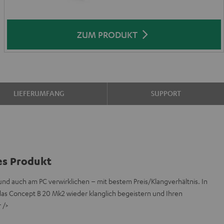
ZUM PRODUKT
LIEFERUMFANG
SUPPORT
es Produkt
und auch am PC verwirklichen – mit bestem Preis/Klangverhältnis. In
das Concept B 20 Mk2 wieder klanglich begeistern und Ihren
 />