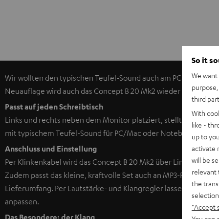
So it s
We want t
Wir wollten den typischen Teufel-Sound auch am PC verwirklich
purpose, 
Neuauflage wird auch das Concept B 20 Mk2 wieder viele Kund
third par
Passt auf jeden Schreibtisch
With coo
Links und rechts neben dem Monitor platziert, stellt das Conc
like - th
mit typischem Teufel-Sound für PC/Mac oder Notebook dar.
up to you
activate
Anschluss und Einstellung
will be s
Per Klinkenkabel wird das Concept B 20 Mk2 über Line-Out o
relevant 
Zudem passt das kleine, kraftvolle Set auch an MP3-Player, Sm
the trans
Lieferumfang. Per Lautstärke- und Klangregler lassen sich die
selection
anpassen.
"Accept 
Das Besondere: der Klang
You can a