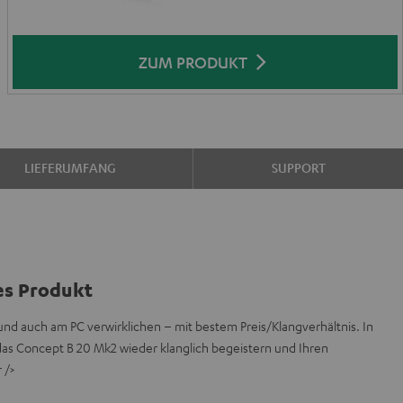
ZUM PRODUKT
LIEFERUMFANG
SUPPORT
es Produkt
und auch am PC verwirklichen – mit bestem Preis/Klangverhältnis. In
das Concept B 20 Mk2 wieder klanglich begeistern und Ihren
 />