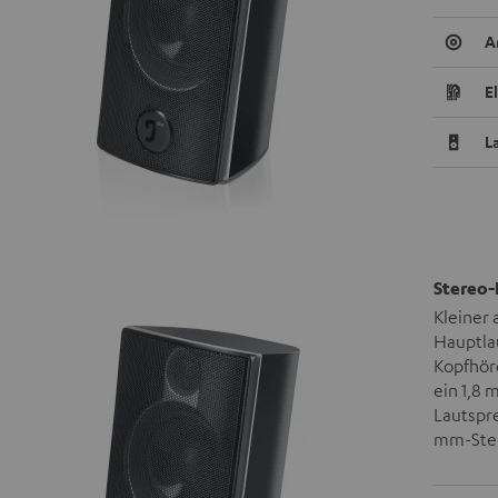
A
E
L
Stereo-
Kleiner
Hauptla
Kopfhör
ein 1,8 
Lautspre
mm-Ster