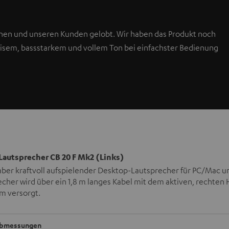
en und unseren Kunden gelobt. Wir haben das Produkt noch
zisem, bassstarkem und vollem Ton bei einfachster Bedienung
Lautsprecher CB 20 F Mk2 (Links)
aber kraftvoll aufspielender Desktop-Lautsprecher für PC/Mac u
echer wird über ein 1,8 m langes Kabel mit dem aktiven, rechte
m versorgt.
bmessungen