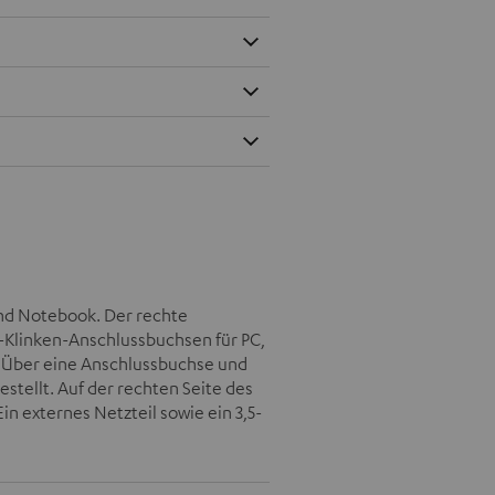
und Notebook. Der rechte
-Klinken-Anschlussbuchsen für PC,
. Über eine Anschlussbuchse und
stellt. Auf der rechten Seite des
in externes Netzteil sowie ein 3,5-