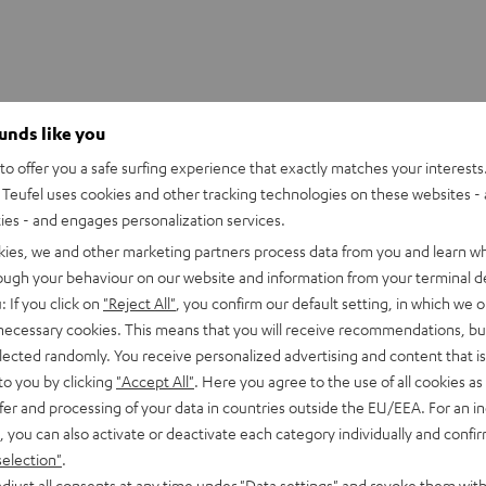
ounds like you
o offer you a safe surfing experience that exactly matches your interests.
en – mit bestem Preis/Klangverhältnis. In verbesserter
Teufel uses cookies and other tracking technologies on these websites - 
en begeistern.
ties - and engages personalization services.
kies, we and other marketing partners process data from you and learn w
ept B 20 Mk2 die einfachste und günstigste Klangverbesserung
rough your behaviour on our website and information from your terminal de
: If you click on
"Reject All"
, you confirm our default setting, in which we o
 necessary cookies. This means that you will receive recommendations, bu
elected randomly. You receive personalized advertising and content that is 
der Kopfhörer-Out mit PC/Mac oder Notebook verbunden.
to you by clicking
"Accept All"
. Here you agree to the use of all cookies as 
artphone oder Tablet. Das Anschlusskabel gehört natürlich zum
fer and processing of your data in countries outside the EU/EEA. For an in
 Lautsprecher optimal an die individuellen Sound-Bedürfnisse
, you can also activate or deactivate each category individually and confi
selection"
.
djust all consents at any time under "Data settings" and revoke them with