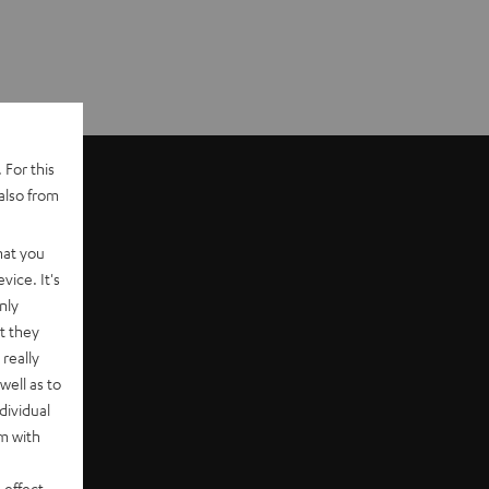
 For this
also from
hat you
vice. It's
nly
t they
really
well as to
dividual
rm with
 effect