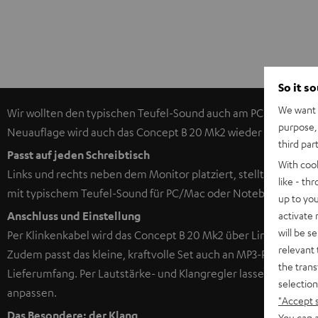
So it s
We want t
Wir wollten den typischen Teufel-Sound auch am PC verwirklich
purpose, 
Neuauflage wird auch das Concept B 20 Mk2 wieder viele Kund
third par
Passt auf jeden Schreibtisch
With coo
Links und rechts neben dem Monitor platziert, stellt das Conc
like - th
mit typischem Teufel-Sound für PC/Mac oder Notebook dar.
up to you
activate
Anschluss und Einstellung
will be s
Per Klinkenkabel wird das Concept B 20 Mk2 über Line-Out o
relevant 
Zudem passt das kleine, kraftvolle Set auch an MP3-Player, Sm
the trans
Lieferumfang. Per Lautstärke- und Klangregler lassen sich die
selection
anpassen.
"Accept 
Das Besondere: der Klang
You can a