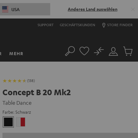
Anderes Land auswählen
USA
SUPPORT
GESCHÄFTSKUNDEN
STORE FINDER
No
R
MEHR
Suche
Mein
Artikel
Konto
im
Warenk
(138)
Concept B 20 Mk2
Table Dance
Farbe:
Schwarz
Schwarz
Weiß
/
Rot