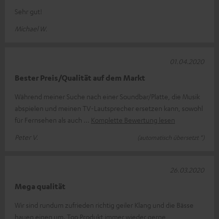
Sehr gut!
Michael W.
01.04.2020
Bester Preis/Qualität auf dem Markt
Während meiner Suche nach einer Soundbar/Platte, die Musik
abspielen und meinen TV-Lautsprecher ersetzen kann, sowohl
für Fernsehen als auch
Komplette Bewertung lesen
Peter V.
(automatisch übersetzt *)
26.03.2020
Mega qualität
Wir sind rundum zufrieden richtig geiler Klang und die Bässe
hauen einen um. Top Produkt immer wieder gerne