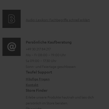
k
u
f
t
m
o
F
H
A
Audio-Lexikon: Fachbegriffe schnell erklärt
r
A
e
u
m
Q
r
d
a
s
u
i
K
Persönliche Kaufberatung
t
n
o
o
+49 30 217 84 217
i
t
Mo – Fr 08:00 – 19:00 Uhr
-
n
o
Sa 09:00 – 17:30 Uhr
e
L
t
n
Sonn- und Feiertage geschlossen
r
e
a
e
Teufel Support
l
x
k
n
Häufige Fragen
a
i
Kontakt
t
z
Store Finder
d
k
d
u
Erlebe unsere Produkte hautnah und lass dich
e
o
a
r
persönlich im Store beraten.
n
n
t
G
Übersicht