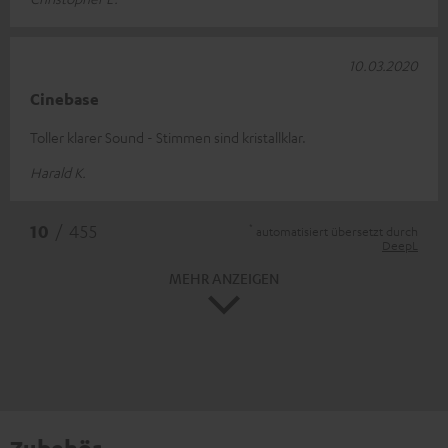
10.03.2020
Cinebase
Toller klarer Sound - Stimmen sind kristallklar.
Harald K.
*
10
/ 455
automatisiert übersetzt durch
DeepL
MEHR ANZEIGEN
Zubehör