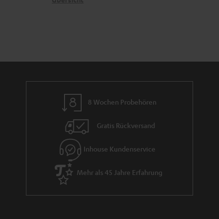
e
a
n
r
a
n
t
i
e
8 Wochen Probehören
Gratis Rückversand
Inhouse Kundenservice
Mehr als 45 Jahre Erfahrung