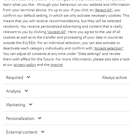
m
learn what you like - through your behaviour on our website and information
from your terminal device. It's up to you: If you click on
"Reject All"
, you
HEIMKINO
e
Unternehmen
confirm our default setting, in which we only activate necessary cookies. This
l
means that you will receive recommendations, but they will be selected
HEIMKINO-KOMPLETTANLAGEN
randomly. You receive personalized advertising and content that is really
SUPPORT
d
Teufel Onlineshops
relevant to you by clicking
"Accept All"
. Here you agree to the use of all
SOUNDBARS
cookies as well as to the transfer and processing of your data in countries
u
KARRIERE
outside the EU/EEA. For an individual selection, you can also activate or
DEUTSCHLAND
n
deactivate each category individually and confirm with
"Accept selection"
.
STEREO
PRESSE & MARKETING
You can adjust all consents at any time under "Data settings" and revoke
g
them with effect for the future. For more information, please also take a look
ÖSTERREICH
SMART HOME
at our
privacy policy
and the
imprint
.
GESCHÄFTSKUNDEN
SCHWEIZ
BLUETOOTH-LAUTSPRECHER
Required
Always active
PARTNERPROGRAMM
KOPFHÖRER
Analysis
NIEDERLANDE
BLOG
BLUETOOTH-KOPFHÖRER
Marketing
NEWSLETTER
BELGIEN
STEREOANLAGEN
Personalization
STORES
FRANKREICH
LAUTSPRECHER
External content
DEINE VORTEILE BEI TEUFEL