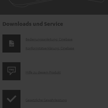
Downloads und Service
D
Bedienungsanleitung: Cinebase
o
Konformitätserklärung: Cinebase
k
u
m
P
Hilfe zu diesem Produkt
e
r
n
o
t
d
e
I
Gesetzliche Gewährleistung
u
z
n