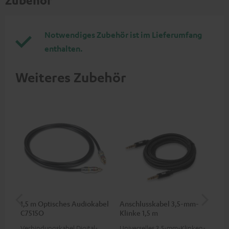
Notwendiges Zubehör ist im Lieferumfang
enthalten.
Weiteres Zubehör
1,5 m Optisches Audiokabel
Anschlusskabel 3,5-mm-
Ver
C7515O
Klinke 1,5 m
mm
Verbindungskabel Digital-
Universelles 3,5-mm-Klinken-
Uni