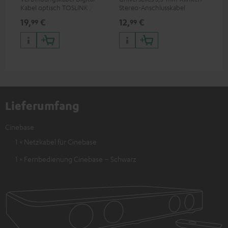
Kabel optisch TOSLINK / 3,5-
Stereo-Anschlusskabel
Ste
mm-Mini-TOSLINK
19,
€
12,
€
12
99
99
Lieferumfang
Cinebase
1 × Netzkabel für Cinebase
1 × Fernbedienung Cinebase – Schwarz