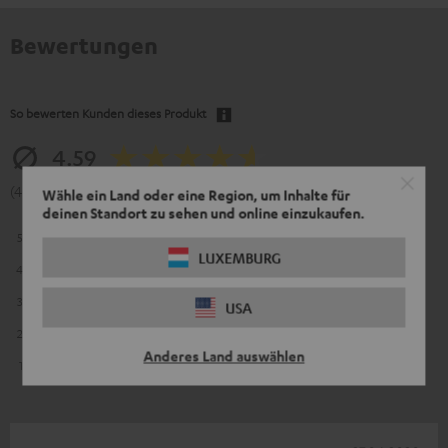
Bewertungen
So bewerten Kunden dieses Produkt
4.59
(4.59 von 5 bei 455 Bewertungen)
Wähle ein Land oder eine Region, um Inhalte für
deinen Standort zu sehen und online einzukaufen.
5
301
LUXEMBURG
4
129
3
21
USA
2
2
Anderes Land auswählen
1
2