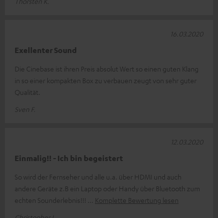
Thorsten K.
16.03.2020
Exellenter Sound
Die Cinebase ist ihren Preis absolut Wert so einen guten Klang
in so einer kompakten Box zu verbauen zeugt von sehr guter
Qualität.
Sven F.
12.03.2020
Einmalig!! - Ich bin begeistert
So wird der Fernseher und alle u.a. über HDMI und auch
andere Geräte z.B ein Laptop oder Handy über Bluetooth zum
echten Sounderlebnis!!!
Komplette Bewertung lesen
Christopher L.