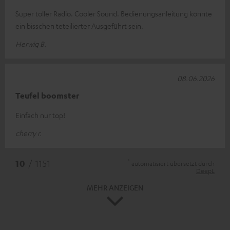
Super toller Radio. Cooler Sound. Bedienungsanleitung könnte
ein bisschen teteilierter Ausgeführt sein.
Herwig B.
08.06.2026
Teufel boomster
Einfach nur top!
cherry r.
*
10
/ 1151
automatisiert übersetzt durch
DeepL
MEHR ANZEIGEN