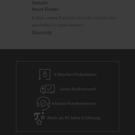
d
i
Kontakt
t
z
Store Finder
e
k
d
u
Erlebe unsere Produkte hautnah und lass dich
n
o
a
r
persönlich im Store beraten.
n
t
G
Übersicht
e
a
n
r
a
n
8 Wochen Probehören
t
i
Gratis Rückversand
e
Inhouse Kundenservice
Mehr als 45 Jahre Erfahrung