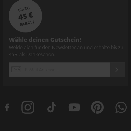
BIS ZU
45 €
RABATT
N
Wähle deinen Gutschein!
Melde dich für den Newsletter an und erhalte bis zu
e
45 € als Dankeschön.
w
s
JETZT
EMAIL
l
ANME
WIDGET
e
t
t
e
r
a