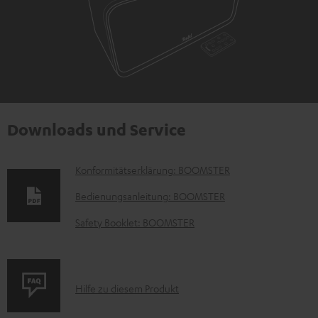
Downloads und Service
D
Konformitätserklärung: BOOMSTER
o
Bedienungsanleitung: BOOMSTER
k
Safety Booklet: BOOMSTER
u
m
e
P
Hilfe zu diesem Produkt
n
r