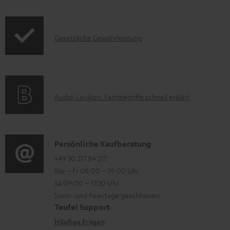
t
o
e
d
z
I
Gesetzliche Gewährleistung
u
u
n
k
m
f
t
H
o
F
e
A
Audio-Lexikon: Fachbegriffe schnell erklärt
r
A
r
u
m
Q
u
d
a
s
n
i
K
Persönliche Kaufberatung
t
t
o
o
+49 30 217 84 217
i
e
Mo – Fr 08:00 – 19:00 Uhr
-
n
o
Sa 09:00 – 17:30 Uhr
r
L
t
n
Sonn- und Feiertage geschlossen
l
e
a
e
Teufel Support
a
x
k
n
Häufige Fragen