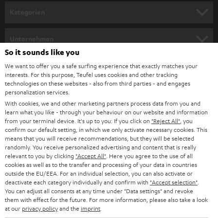
n
Kategorien
m
HEIMKINO
e
Unternehmen
l
So it sounds like you
HEIMKINO-KOMPLETTANLAGEN
SUPPORT
d
Teufel Onlineshops
We want to offer you a safe surfing experience that exactly matches your
interests. For this purpose, Teufel uses cookies and other tracking
SOUNDBARS
u
KARRIERE
technologies on these websites - also from third parties - and engages
DEUTSCHLAND
personalization services.
n
STEREO
With cookies, we and other marketing partners process data from you and
PRESSE & MARKETING
g
learn what you like - through your behaviour on our website and information
ÖSTERREICH
SMART HOME
from your terminal device. It's up to you: If you click on
"Reject All"
, you
GESCHÄFTSKUNDEN
confirm our default setting, in which we only activate necessary cookies. This
means that you will receive recommendations, but they will be selected
SCHWEIZ
BLUETOOTH-LAUTSPRECHER
PARTNERPROGRAMM
randomly. You receive personalized advertising and content that is really
relevant to you by clicking
"Accept All"
. Here you agree to the use of all
KOPFHÖRER
cookies as well as to the transfer and processing of your data in countries
NIEDERLANDE
BLOG
outside the EU/EEA. For an individual selection, you can also activate or
deactivate each category individually and confirm with
"Accept selection"
.
BLUETOOTH-KOPFHÖRER
NEWSLETTER
You can adjust all consents at any time under "Data settings" and revoke
BELGIEN
them with effect for the future. For more information, please also take a look
STEREOANLAGEN
at our
privacy policy
and the
imprint
.
STORES