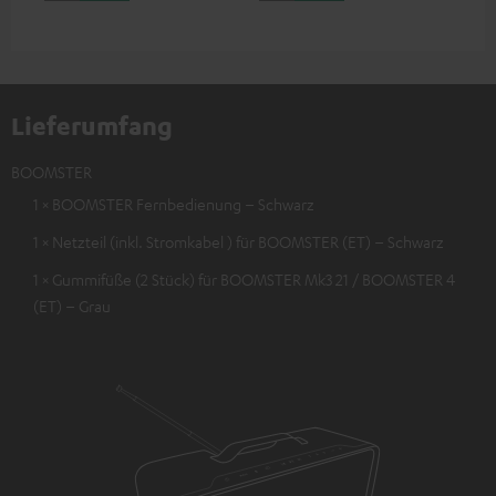
iPad, iPod etc., MFI zertfiziert,
zum
100 % kompatibel
Aud
MFI
kom
Lieferumfang
BOOMSTER
1 × BOOMSTER Fernbedienung – Schwarz
1 × Netzteil (inkl. Stromkabel ) für BOOMSTER (ET) – Schwarz
1 × Gummifüße (2 Stück) für BOOMSTER Mk3 21 / BOOMSTER 4
(ET) – Grau