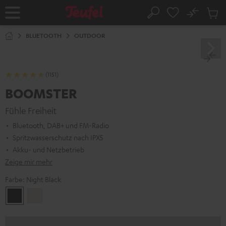
ZUM
NHALT
No
Abs
Startseite
Suche
RINGEN
Artike
im
BLUETOOTH
OUTDOOR
Waren
(1151)
BOOMSTER
Fühle Freiheit
Bluetooth, DAB+ und FM-Radio
Spritzwasserschutz nach IPX5
Akku- und Netzbetrieb
Zeige mir mehr
Farbe:
Night Black
Night
Sand
Black
White