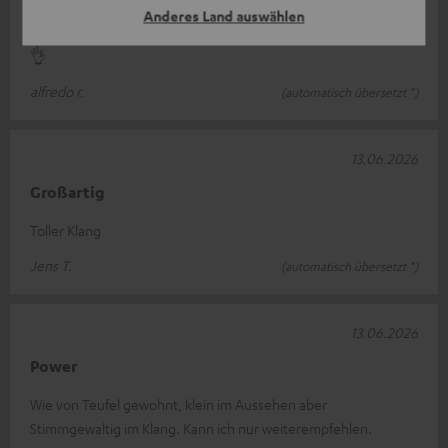
Ich habe es für den Garten- und Poolbereich gekauft, die
Anderes Land auswählen
Klangqualität ist sehr gut und kraftvoll. Es passt perfekt zu mir.
👌
alfredo r.
(automatisch übersetzt *)
13.06.2026
Großartig
Toller Klang
Jens T.
(automatisch übersetzt *)
13.06.2026
Power
Wie von Teufel gewohnt, klein im Aussehen aber
Stimmgewaltig im Klang. Kann ich nur weiterempfehlen.