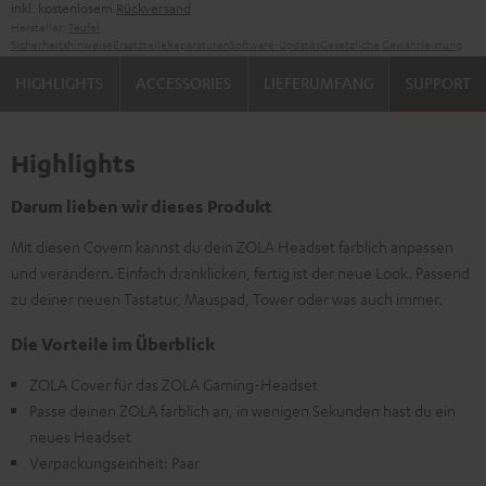
inkl. kostenlosem
Rückversand
Hersteller:
Teufel
Sicherheitshinweise
Ersatzteile
Reparaturen
Software-Updates
Gesetzliche Gewährleistung
HIGHLIGHTS
ACCESSORIES
LIEFERUMFANG
SUPPORT
Highlights
Darum lieben wir dieses Produkt
Mit diesen Covern kannst du dein ZOLA Headset farblich anpassen
und verändern. Einfach dranklicken, fertig ist der neue Look. Passend
zu deiner neuen Tastatur, Mauspad, Tower oder was auch immer.
Die Vorteile im Überblick
ZOLA Cover für das ZOLA Gaming-Headset
Passe deinen ZOLA farblich an, in wenigen Sekunden hast du ein
neues Headset
Verpackungseinheit: Paar