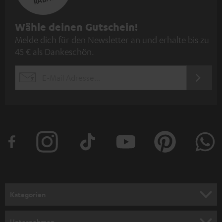
N
Wähle deinen Gutschein!
Melde dich für den Newsletter an und erhalte bis zu
e
45 € als Dankeschön.
w
s
JETZT
EMAIL
l
ANME
WIDGET
e
t
t
e
r
a
n
Kategorien
m
HEIMKINO
e
Unternehmen