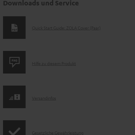
Downloads und Service
D
Quick Start Guide: ZOLA Cover (Paar)
o
k
u
P
m
Hilfe zu diesem Produkt
r
e
o
n
d
t
I
Versandinfos
u
e
n
k
z
f
t
u
o
F
m
I
Gesetzliche Gewährleistung
r