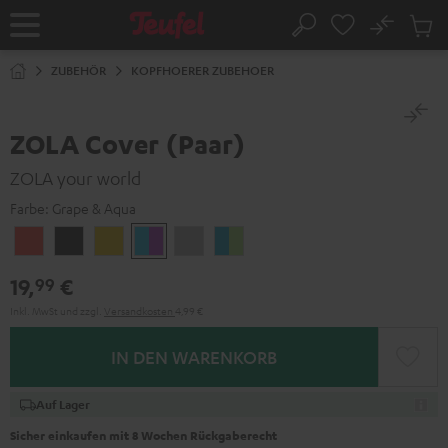
ZUM
NHALT
No
Abs
Startseite
Suche
RINGEN
Artike
im
ZUBEHÖR
KOPFHOERER ZUBEHOER
Waren
ZOLA Cover (Paar)
ZOLA your world
Farbe:
Grape & Aqua
Coral
Dark
Golden
Grape
Light
Teal
Red
Gray
Amber
&
Gray
&
19,
€
99
Aqua
Lime
Inkl. MwSt
und zzgl.
Versandkosten
4,99 €
IN DEN WARENKORB
Auf Lager
Sicher einkaufen mit 8 Wochen Rückgaberecht