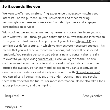
l
So it sounds like you
HEIMKINO-KOMPLETTANLAGEN
SUPPORT
d
Teufel Onlineshops
We want to offer you a safe surfing experience that exactly matches your
interests. For this purpose, Teufel uses cookies and other tracking
SOUNDBARS
u
KARRIERE
technologies on these websites - also from third parties - and engages
DEUTSCHLAND
personalization services.
n
STEREO
With cookies, we and other marketing partners process data from you and
PRESSE & MARKETING
g
learn what you like - through your behaviour on our website and information
ÖSTERREICH
SMART HOME
from your terminal device. It's up to you: If you click on
"Reject All"
, you
GESCHÄFTSKUNDEN
confirm our default setting, in which we only activate necessary cookies. This
means that you will receive recommendations, but they will be selected
SCHWEIZ
BLUETOOTH-LAUTSPRECHER
PARTNERPROGRAMM
randomly. You receive personalized advertising and content that is really
relevant to you by clicking
"Accept All"
. Here you agree to the use of all
KOPFHÖRER
cookies as well as to the transfer and processing of your data in countries
NIEDERLANDE
BLOG
outside the EU/EEA. For an individual selection, you can also activate or
deactivate each category individually and confirm with
"Accept selection"
.
BLUETOOTH-KOPFHÖRER
NEWSLETTER
You can adjust all consents at any time under "Data settings" and revoke
BELGIEN
them with effect for the future. For more information, please also take a look
STEREOANLAGEN
at our
privacy policy
and the
imprint
.
STORES
FRANKREICH
LAUTSPRECHER
Required
Always active
DEINE VORTEILE BEI TEUFEL
POLEN
ULTIMA-SERIE
Analysis
TEUFEL STORY