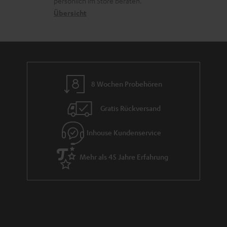
s
persönlich im Store beraten.
n
t
G
Übersicht
a
e
a
n
n
r
d
a
n
8 Wochen Probehören
t
i
Gratis Rückversand
e
Inhouse Kundenservice
Mehr als 45 Jahre Erfahrung