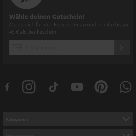
N
Wähle deinen Gutschein!
Melde dich für den Newsletter an und erhalte bis zu
e
45 € als Dankeschön.
w
s
JETZT
EMAIL
l
ANME
WIDGET
e
t
t
e
r
a
n
Kategorien
m
HEIMKINO
e
Unternehmen