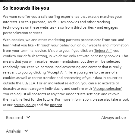
l
So it sounds like you
HEIMKINO-KOMPLETTANLAGEN
SUPPORT
d
Teufel Onlineshops
We want to offer you a safe surfing experience that exactly matches your
interests. For this purpose, Teufel uses cookies and other tracking
SOUNDBARS
u
KARRIERE
technologies on these websites - also from third parties - and engages
DEUTSCHLAND
personalization services.
n
STEREO
With cookies, we and other marketing partners process data from you and
PRESSE & MARKETING
g
learn what you like - through your behaviour on our website and information
ÖSTERREICH
SMART HOME
from your terminal device. It's up to you: If you click on
"Reject All"
, you
GESCHÄFTSKUNDEN
confirm our default setting, in which we only activate necessary cookies. This
means that you will receive recommendations, but they will be selected
SCHWEIZ
BLUETOOTH-LAUTSPRECHER
PARTNERPROGRAMM
randomly. You receive personalized advertising and content that is really
relevant to you by clicking
"Accept All"
. Here you agree to the use of all
KOPFHÖRER
cookies as well as to the transfer and processing of your data in countries
NIEDERLANDE
BLOG
outside the EU/EEA. For an individual selection, you can also activate or
deactivate each category individually and confirm with
"Accept selection"
.
BLUETOOTH-KOPFHÖRER
NEWSLETTER
You can adjust all consents at any time under "Data settings" and revoke
BELGIEN
them with effect for the future. For more information, please also take a look
STEREOANLAGEN
at our
privacy policy
and the
imprint
.
STORES
FRANKREICH
LAUTSPRECHER
Required
Always active
DEINE VORTEILE BEI TEUFEL
POLEN
ULTIMA-SERIE
Analysis
TEUFEL STORY