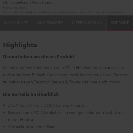
inkl. kostenlosem
Rückversand
Hersteller:
Teufel
Sicherheitshinweise
Ersatzteile
Reparaturen
Software-Updates
Gesetzliche Gewährleistung
HIGHLIGHTS
ACCESSORIES
LIEFERUMFANG
SUPPORT
Highlights
Darum lieben wir dieses Produkt
Mit diesen Covern kannst du dein ZOLA Headset farblich anpassen
und verändern. Einfach dranklicken, fertig ist der neue Look. Passend
zu deiner neuen Tastatur, Mauspad, Tower oder was auch immer.
Die Vorteile im Überblick
ZOLA Cover für das ZOLA Gaming-Headset
Passe deinen ZOLA farblich an, in wenigen Sekunden hast du ein
neues Headset
Verpackungseinheit: Paar