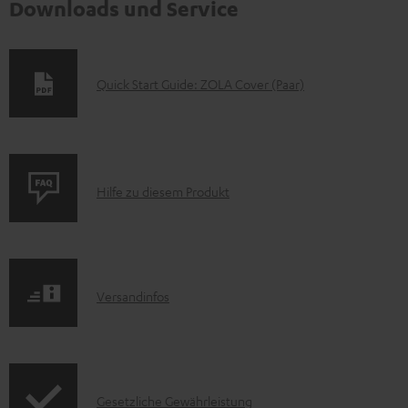
Downloads und Service
D
Quick Start Guide: ZOLA Cover (Paar)
o
k
u
P
m
Hilfe zu diesem Produkt
r
e
o
n
d
t
I
Versandinfos
u
e
n
k
z
f
t
u
o
F
m
I
Gesetzliche Gewährleistung
r