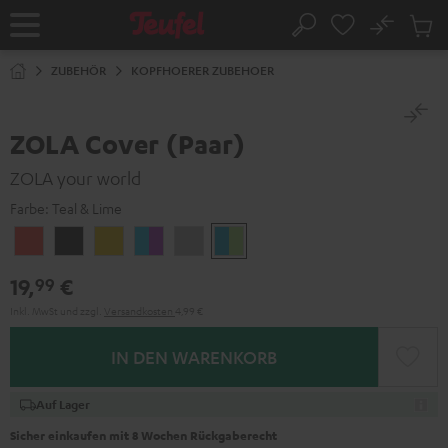
ZUM
NHALT
No
Abs
Startseite
Suche
RINGEN
Artike
im
ZUBEHÖR
KOPFHOERER ZUBEHOER
Waren
ZOLA Cover (Paar)
ZOLA your world
Farbe:
Teal & Lime
Coral
Dark
Golden
Grape
Light
Teal
Red
Gray
Amber
&
Gray
&
19,
€
99
Aqua
Lime
Inkl. MwSt
und zzgl.
Versandkosten
4,99 €
IN DEN WARENKORB
Auf Lager
Sicher einkaufen mit 8 Wochen Rückgaberecht