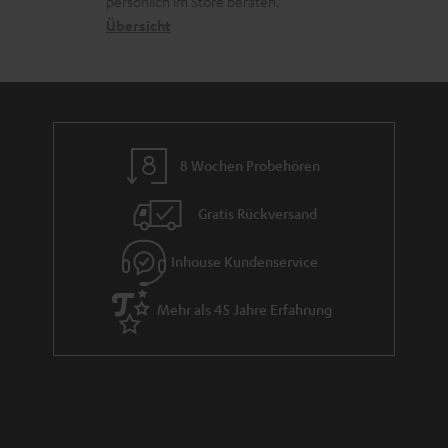
s
persönlich im Store beraten.
n
t
G
Übersicht
a
e
a
n
n
r
d
a
n
8 Wochen Probehören
t
i
Gratis Rückversand
e
Inhouse Kundenservice
Mehr als 45 Jahre Erfahrung