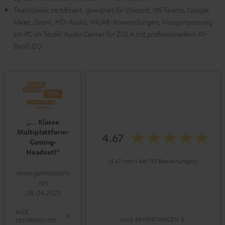
TeamSpeak zertifiziert, geeignet für Discord, MS Teams, Google
Meet, Zoom, HD-Audio, VR/AR-Anwendungen, Klanganpassung
am PC im Teufel Audio Center für ZOLA mit professionellem 10-
Band-EQ
„… Klasse
Multiplattform-
4.67
Gaming-
Headset!“
(4.67 von 5 bei 110 Bewertungen)
www.gamezoom.
net
28.04.2023
ALLE
ALLE BEWERTUNGEN
TESTBERICHTE