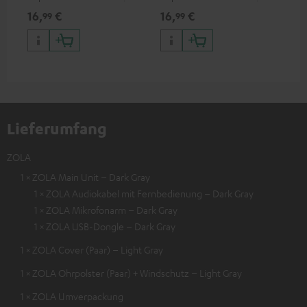
zum Anschluss von
zum Anschluss von
Kop
16,
€
16,
€
16
99
99
Kopfhörern, Kabeln oder
Kopfhörern (mit
3,5
Audiogeräten mit 3,5-mm-
abnehmbarem Kabel) an
Sma
Klinkenstecker an iPhone,
iPhone, iPad, iPod etc., oder
USB
iPad, iPod etc., MFI zertfiziert,
zum Anschluss an
100 % kompatibel
Audiogeräte, HiFi-Anlagen,
MFI zertfiziert, 100 %
kompatibel
Lieferumfang
ZOLA
1 × ZOLA Main Unit – Dark Gray
1 × ZOLA Audiokabel mit Fernbedienung – Dark Gray
1 × ZOLA Mikrofonarm – Dark Gray
1 × ZOLA USB-Dongle – Dark Gray
1 × ZOLA Cover (Paar) – Light Gray
1 × ZOLA Ohrpolster (Paar) + Windschutz – Light Gray
1 × ZOLA Umverpackung