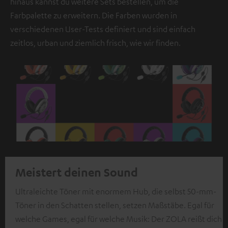
hinaus kannst du weitere Sets bestellen, um die
Farbpalette zu erweitern. Die Farben wurden in
verschiedenen User-Tests definiert und sind einfach
zeitlos, urban und ziemlich frisch, wie wir finden.
Meistert deinen Sound
Ultraleichte Töner mit enormem Hub, die selbst 50-mm-
Töner in den Schatten stellen, setzen Maßstäbe. Egal für
welche Games, egal für welche Musik: Der ZOLA reißt dich