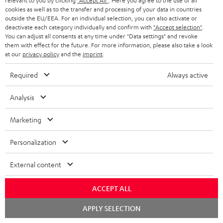
relevant to you by clicking
"Accept All"
. Here you agree to the use of all
cookies as well as to the transfer and processing of your data in countries
Store Finder
outside the EU/EEA. For an individual selection, you can also activate or
deactivate each category individually and confirm with
"Accept selection"
.
Erlebe unsere Produkte hautnah und lass dich persönlich
You can adjust all consents at any time under "Data settings" and revoke
im Store beraten.
them with effect for the future. For more information, please also take a look
at our
privacy policy
and the
imprint
.
Required
Always active
Analysis
BIS ZU
45 €
Marketing
RABATT
Personalization
N
Wähle deinen Gutschein!
Melde dich für den Newsletter an und erhalte bis zu
e
External content
45 € als Dankeschön.
w
ACCEPT ALL
s
Chat
JETZT
EMAIL
APPLY SELECTION
l
starten
ANME
WIDGET