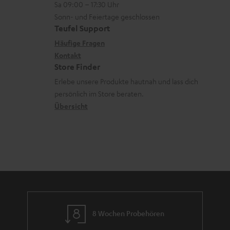
z
Sa 09:00 – 17:30 Uhr
L
t
n
u
Sonn- und Feiertage geschlossen
e
a
e
Teufel Support
m
x
k
n
Häufige Fragen
V
i
Kontakt
t
z
e
Store Finder
k
d
u
r
Erlebe unsere Produkte hautnah und lass dich
o
a
r
s
persönlich im Store beraten.
n
t
G
Übersicht
a
e
a
n
n
r
d
a
n
t
i
e
8 Wochen Probehören