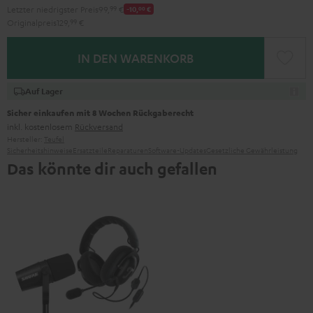
Letzter niedrigster Preis
99,
99
€
-10,
00
€
Originalpreis
129,
99
€
IN DEN WARENKORB
Auf Lager
Sicher einkaufen mit 8 Wochen Rückgaberecht
inkl. kostenlosem
Rückversand
Hersteller:
Teufel
Sicherheitshinweise
Ersatzteile
Reparaturen
Software-Updates
Gesetzliche Gewährleistung
Das könnte dir auch gefallen