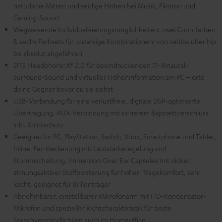
natürliche Mitten und seidige Höhen bei Musik, Filmton und
Gaming-Sound
Wegweisende Individualisierungsmöglichkeiten: zwei Grundfarben
& sechs Farbsets für unzählige Kombinationen: von zeitlos über hip
bis absolut abgefahren
DTS Headphone:X® 2.0 für beeindruckenden 7.1-Binaural-
Surround-Sound und virtueller Höheninformation am PC – orte
deine Gegner bevor du sie siehst
USB-Verbindung für eine verlustfreie, digitale DSP-optimierte
Übertragung, AUX-Verbindung mit sicherem Bajonettverschluss
inkl. Knickschutz
Geeignet für PC, PlayStation, Switch, Xbox, Smartphone und Tablet,
Inline-Fernbedienung mit Lautstärkeregelung und
Stummschaltung, Immersion Over Ear Capsules mit dicker,
atmungsaktiver Stoffpolsterung für hohen Tragekomfort, sehr
leicht, geeignet für Brillenträger
Abnehmbarer, einstellbarer Mikrofonarm mit HD-Kondensator-
Mikrofon und spezieller Richtcharakteristik für beste
Sprachverständlichkeit auch im Homeoffice