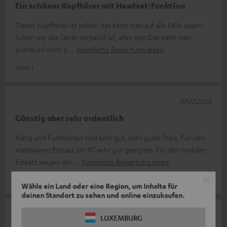
Ein schöner Kopfhörer mit Headset-Funktion
Dieser Kopfhörer ist solide, das kann man auf alle Fälle sagen.
Schon wie das Gerät verpackt ist, alles top! Das sieht man
eventuell nicht g
Komplette Bewertung lesen
Uwe L.
07.07.2026
Günstig aber sehr ordentlich
Klang und Funktionen sind sehr gut. Sehr guter Preis. Für den
stationären Einsatz am PC sehr gut geeignet. Für den mobilen
Einsatz wegen der
Komplette Bewertung lesen
Frank S.
Wähle ein Land oder eine Region, um Inhalte für
deinen Standort zu sehen und online einzukaufen.
15.04.2026
LUXEMBURG