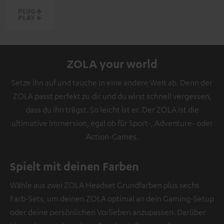
ZOLA your world
Setze ihn auf und tauche in eine andere Welt ab. Denn der
ZOLA passt perfekt zu dir und du wirst schnell vergessen,
dass du ihn trägst. So leicht ist er. Der ZOLA ist die
ultimative Immersion, egal ob für Sport-, Adventure- oder
Action-Games.
Spielt mit deinen Farben
Wähle aus zwei ZOLA Headset Grundfarben plus sechs
Farb-Sets, um deinen ZOLA optimal an dein Gaming-Setup
oder deine persönlichen Vorlieben anzupassen. Darüber