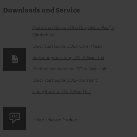
Downloads und Service
D
Quick Start Guide: ZOLA Ohrpolster (Paar) +
Windschutz
o
k
Quick Start Guide: ZOLA Cover (Paar)
u
Bedienungsanleitung: ZOLA Main Unit
m
Konformitätserklärung: ZOLA Main Unit
e
Quick Start Guide: ZOLA Main Unit
n
t
Safety Booklet: ZOLA Main Unit
e
z
u
P
Hilfe zu diesem Produkt
m
r