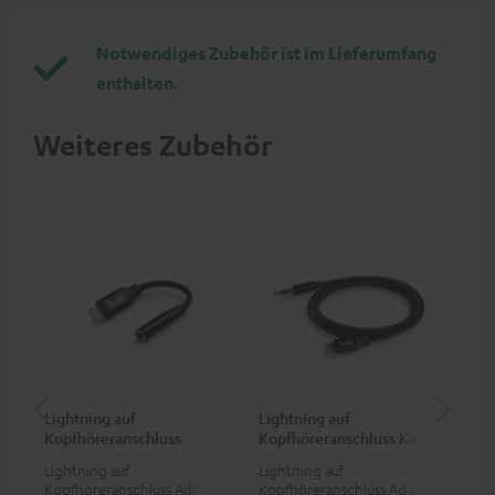
Notwendiges Zubehör ist im Lieferumfang
enthalten.
Weiteres Zubehör
Lightning auf
Lightning auf
US
Kopfhöreranschluss
Kopfhöreranschluss Kabel
Ko
Adapter
Ad
Lightning auf
Lightning auf
USB
Kopfhöreranschluss Adapter
Kopfhöreranschluss Adapter
Ada