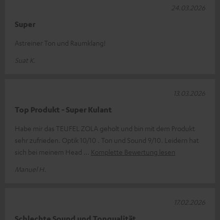
24.03.2026
Super
Astreiner Ton und Raumklang!
Suat K.
13.03.2026
Top Produkt - Super Kulant
Habe mir das TEUFEL ZOLA geholt und bin mit dem Produkt
sehr zufrieden. Optik 10/10 . Ton und Sound 9/10. Leidern hat
sich bei meinem Head
Komplette Bewertung lesen
Manuel H.
17.02.2026
Schlechte Sound und Tonqualität