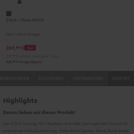
ZOLA
ZOLA + Shure MV7X
+
Shure
Mach deine Ansage
MV7X
Dark
269,
€
99
Deal
Gray
279,
99
€
Letzter niedrigster Preis
99
329,
€
Originalpreis
BEWERTUNGEN
ACCESSORIES
LIEFERUMFANG
SUPPORT
Highlights
Darum lieben wir dieses Produkt
Das ZOLA Gaming-HD-Headset verbindet überragenden Sound mit
innovativer Individualisierung. Höre deine Games, deine Musik sowie