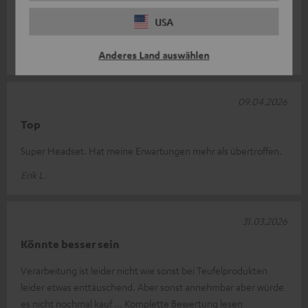
Zum zocken genial
USA
Top Klang nur Kabel find ich etwas zu kurz.
Anderes Land auswählen
Andy S.
09.04.2026
Top
Super Headset. Hat meine Erwartungen mehr als übertroffen.
Erik L.
31.03.2026
Könnte besser sein
Verarbeitung ist leider nicht wie sonst bei Teufelprodukten
leider etwas enttäuschend. Aber sonst annehmbar aber würde
es nicht nochmal kauf
Komplette Bewertung lesen