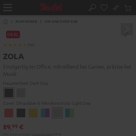
ZUM
NHALT
No
Abs
Startseite
Suche
RINGEN
Artike
im
KOPFHÖRER
ON-EAR OVER-EAR
Waren
DEAL
(110)
ZOLA
Einzigartig im Office, mitreißend bei Games, präzise bei
Musik
Haupteinheit:
Dark Gray
Dark
Light
Gray
Gray
Cover, Ohrpolster & Mikrofonschutz:
Light Gray
Coral
Dark
Golden
Grape
Light
Teal
Red
Gray
Amber
&
Gray
&
89,
€
99
Aqua
Lime
Inkl. MwSt
und zzgl.
Versandkosten
9,99 €