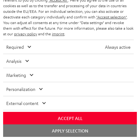
relevant to you by clicking
"Accept All"
. Here you agree to the use of all
cookies as well as to the transfer and processing of your data in countries
Store Finder
outside the EU/EEA. For an individual selection, you can also activate or
deactivate each category individually and confirm with
"Accept selection"
.
Erlebe unsere Produkte hautnah und lass dich persönlich
You can adjust all consents at any time under "Data settings" and revoke
im Store beraten.
them with effect for the future. For more information, please also take a look
at our
privacy policy
and the
imprint
.
Required
Always active
Analysis
BIS ZU
45 €
Marketing
RABATT
Personalization
N
Wähle deinen Gutschein!
Melde dich für den Newsletter an und erhalte bis zu
e
External content
45 € als Dankeschön.
w
ACCEPT ALL
s
Chat
JETZT
EMAIL
APPLY SELECTION
l
starten
ANME
WIDGET