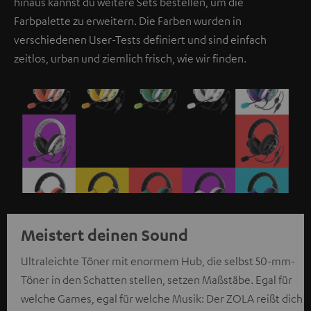
hinaus kannst du weitere Sets bestellen, um die
Farbpalette zu erweitern. Die Farben wurden in
verschiedenen User-Tests definiert und sind einfach
zeitlos, urban und ziemlich frisch, wie wir finden.
Meistert deinen Sound
Ultraleichte Töner mit enormem Hub, die selbst 50-mm-
Töner in den Schatten stellen, setzen Maßstäbe. Egal für
welche Games, egal für welche Musik: Der ZOLA reißt dich