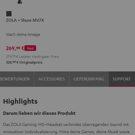
ZOLA
ZOLA + Shure MV7X
+
Shure
Mach deine Ansage
MV7X
Dark
269,
€
99
Deal
Gray
279,
99
€
Letzter niedrigster Preis
99
329,
€
Originalpreis
BEWERTUNGEN
ACCESSORIES
LIEFERUMFANG
SUPPORT
Highlights
Darum lieben wir dieses Produkt
Das ZOLA Gaming-HD-Headset verbindet überragenden Sound mit
innovativer Individualisierung. Höre deine Games, deine Musik sowie