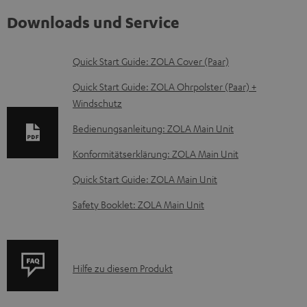
Downloads und Service
D
Quick Start Guide: ZOLA Cover (Paar)
o
Quick Start Guide: ZOLA Ohrpolster (Paar) +
k
Windschutz
u
Bedienungsanleitung: ZOLA Main Unit
m
Konformitätserklärung: ZOLA Main Unit
e
Quick Start Guide: ZOLA Main Unit
n
t
Safety Booklet: ZOLA Main Unit
e
z
u
P
Hilfe zu diesem Produkt
m
r