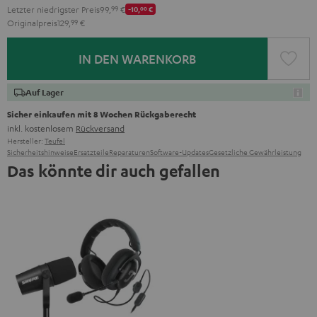
Letzter niedrigster Preis
99,
99
€
-10,
00
€
Originalpreis
129,
99
€
IN DEN WARENKORB
Auf Lager
Sicher einkaufen mit 8 Wochen Rückgaberecht
inkl. kostenlosem
Rückversand
Hersteller:
Teufel
Sicherheitshinweise
Ersatzteile
Reparaturen
Software-Updates
Gesetzliche Gewährleistung
Das könnte dir auch gefallen