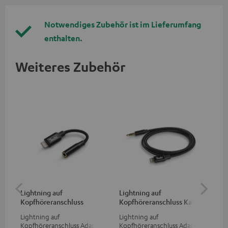
Notwendiges Zubehör ist im Lieferumfang
enthalten.
Weiteres Zubehör
Lightning auf
Lightning auf
US
Kopfhöreranschluss
Kopfhöreranschluss Kabel
Ko
Adapter
Ad
Lightning auf
Lightning auf
USB
Kopfhöreranschluss Adapter
Kopfhöreranschluss Adapter
Ada