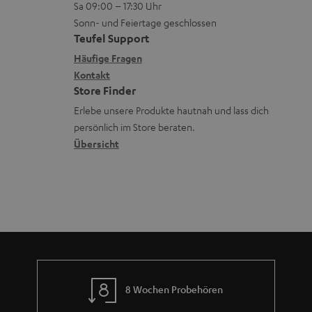
z
Sa 09:00 – 17:30 Uhr
L
t
n
u
Sonn- und Feiertage geschlossen
e
a
e
Teufel Support
m
x
k
n
Häufige Fragen
V
i
Kontakt
t
z
e
Store Finder
k
d
u
r
Erlebe unsere Produkte hautnah und lass dich
o
a
r
s
persönlich im Store beraten.
n
t
G
Übersicht
a
e
a
n
n
r
d
a
n
t
i
e
8 Wochen Probehören