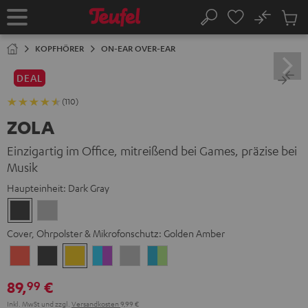
ZUM
NHALT
No
Abs
Startseite
Suche
RINGEN
Artike
im
KOPFHÖRER
ON-EAR OVER-EAR
Waren
DEAL
(110)
ZOLA
Einzigartig im Office, mitreißend bei Games, präzise bei
Musik
Haupteinheit:
Dark Gray
Dark
Light
Gray
Gray
Cover, Ohrpolster & Mikrofonschutz:
Golden Amber
Coral
Dark
Golden
Grape
Light
Teal
Red
Gray
Amber
&
Gray
&
89,
€
99
Aqua
Lime
Inkl. MwSt
und zzgl.
Versandkosten
9,99 €