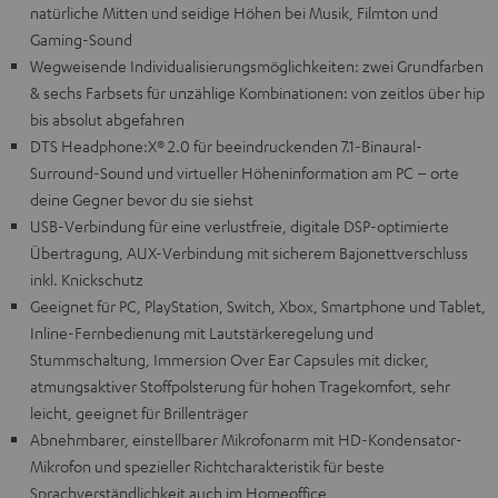
natürliche Mitten und seidige Höhen bei Musik, Filmton und
Gaming-Sound
Wegweisende Individualisierungsmöglichkeiten: zwei Grundfarben
& sechs Farbsets für unzählige Kombinationen: von zeitlos über hip
bis absolut abgefahren
DTS Headphone:X® 2.0 für beeindruckenden 7.1-Binaural-
Surround-Sound und virtueller Höheninformation am PC – orte
deine Gegner bevor du sie siehst
USB-Verbindung für eine verlustfreie, digitale DSP-optimierte
Übertragung, AUX-Verbindung mit sicherem Bajonettverschluss
inkl. Knickschutz
Geeignet für PC, PlayStation, Switch, Xbox, Smartphone und Tablet,
Inline-Fernbedienung mit Lautstärkeregelung und
Stummschaltung, Immersion Over Ear Capsules mit dicker,
atmungsaktiver Stoffpolsterung für hohen Tragekomfort, sehr
leicht, geeignet für Brillenträger
Abnehmbarer, einstellbarer Mikrofonarm mit HD-Kondensator-
Mikrofon und spezieller Richtcharakteristik für beste
Sprachverständlichkeit auch im Homeoffice