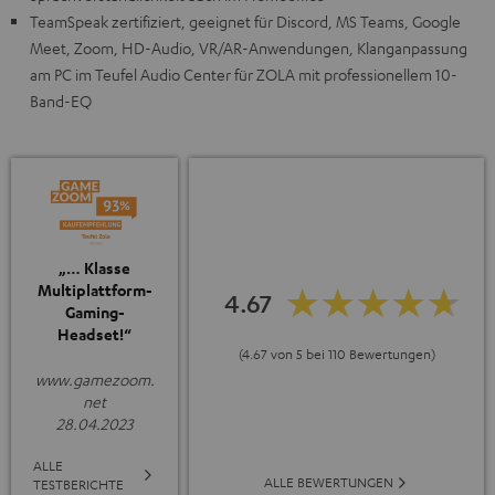
TeamSpeak zertifiziert, geeignet für Discord, MS Teams, Google
Meet, Zoom, HD-Audio, VR/AR-Anwendungen, Klanganpassung
am PC im Teufel Audio Center für ZOLA mit professionellem 10-
Band-EQ
„… Klasse
Multiplattform-
4.67
Gaming-
Headset!“
(4.67 von 5 bei 110 Bewertungen)
www.gamezoom.
net
28.04.2023
ALLE
ALLE BEWERTUNGEN
TESTBERICHTE