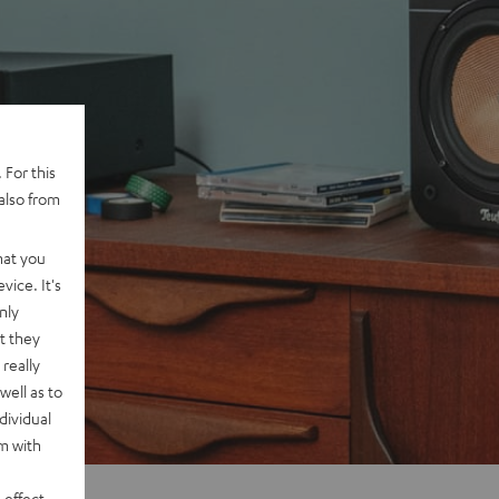
 For this
also from
hat you
vice. It's
nly
t they
really
well as to
dividual
rm with
 effect