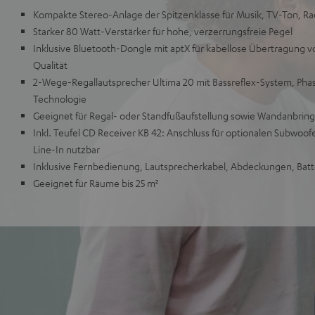
Kompakte Stereo-Anlage der Spitzenklasse für Musik, TV-Ton, R
Starker 80 Watt-Verstärker für hohe, verzerrungsfreie Pegel
Inklusive Bluetooth-Dongle mit aptX für kabellose Übertragung 
Qualität
2-Wege-Regallautsprecher Ultima 20 mit Bassreflex-System, Ph
Technologie
Geeignet für Regal- oder Standfußaufstellung sowie Wandanbrin
Inkl. Teufel CD Receiver KB 42: Anschluss für optionalen Subwoof
Line-In nutzbar
Inklusive Fernbedienung, Lautsprecherkabel, Abdeckungen, Bat
Geeignet für Räume bis 25 m²