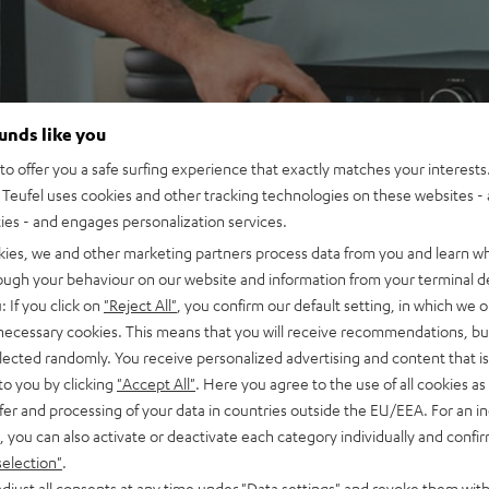
ounds like you
o offer you a safe surfing experience that exactly matches your interests.
Teufel uses cookies and other tracking technologies on these websites - 
ties - and engages personalization services.
kies, we and other marketing partners process data from you and learn w
rough your behaviour on our website and information from your terminal de
: If you click on
"Reject All"
, you confirm our default setting, in which we o
 necessary cookies. This means that you will receive recommendations, bu
elected randomly. You receive personalized advertising and content that is 
to you by clicking
"Accept All"
. Here you agree to the use of all cookies as 
fer and processing of your data in countries outside the EU/EEA. For an in
, you can also activate or deactivate each category individually and confi
selection"
.
djust all consents at any time under "Data settings" and revoke them with