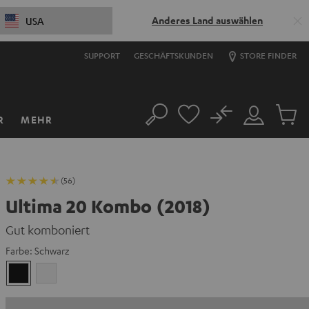
Anderes Land auswählen
USA
SUPPORT
GESCHÄFTSKUNDEN
STORE FINDER
No
R
MEHR
Suche
Mein
Artikel
Konto
im
Warenk
(56)
Ultima 20 Kombo (2018)
Gut komboniert
Farbe:
Schwarz
Schwarz
Weiß