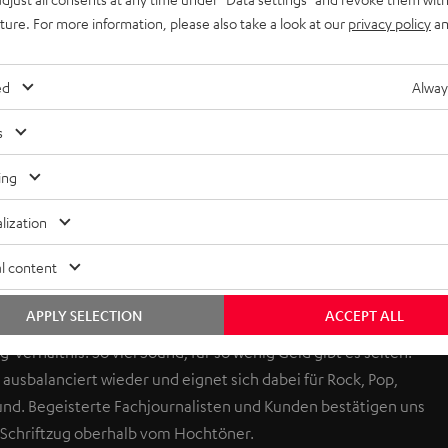
uture. For more information, please also take a look at our
privacy policy
an
ed
Alway
s
ing
lization
l content
n
APPLY SELECTION
ACCEPT ALL
g-Verhältnis. So viel Sound, für so wenig Geld gibt es selten.
 ausbalanciert wieder und eignet sich dabei für Rock, Pop,
Sound. Begeisterte Fachjournalisten und Kunden bestätigen uns
 Schriftzug oberhalb vom Hochtöner.