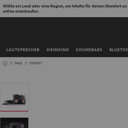
Wähle ein Land oder eine Region, um Inhalte für deinen Standort zu
online einzukaufen.
ZUM
NHALT
RINGEN
LAUTSPRECHER
HEIMKINO
SOUNDBARS
BLUETO
Startseite
SALE
OUTLET