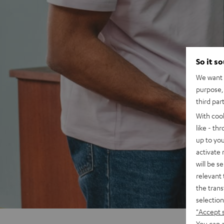
So it s
We want t
purpose, 
third par
With coo
like - th
up to you
activate
will be s
relevant 
the trans
selection
"Accept 
You can a