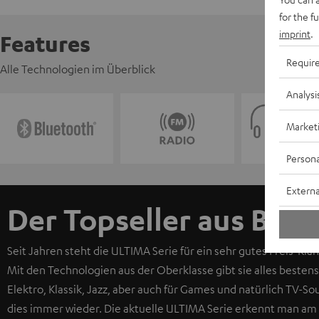
for the f
imprint
.
Features
Requir
Alle Technologien im Überblick
Analysi
Market
Persona
Externa
Der Topseller aus Berli
Seit Jahren steht die ULTIMA Serie für ein sehr gutes Preis-Klan
Mit den Technologien aus der Oberklasse gibt sie alles bestens
Elektro, Klassik, Jazz, aber auch für Games und natürlich TV-
dies immer wieder. Die aktuelle ULTIMA Serie erkennt man am