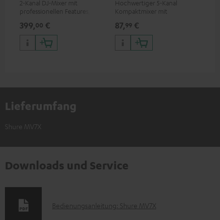
2-Kanal DJ-Mixer mit
Hochwertiger 5-Kanal
Lei
professionellen Features,
Kompaktmixer mit
Kom
eingebauter Soundkarte und
rauscharmen Signalaufbau
Qua
399,
€
87,
€
12
00
99
bestem Preis/Klangverhältnis
Lieferumfang
Shure MV7X
Downloads und Service
D
Bedienungsanleitung: Shure MV7X