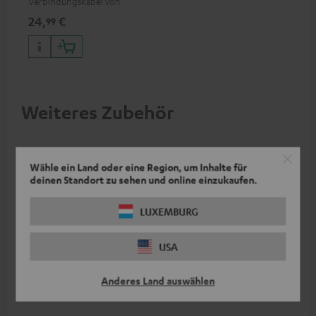
Verbindungskabel von
Cordial
24,
€
99
Weiteres Zubehör
Wähle ein Land oder eine Region, um Inhalte für
deinen Standort zu sehen und online einzukaufen.
LUXEMBURG
USA
Anderes Land auswählen
Pioneer DJ DJM-250MK2
Mackie Mix5
Ma