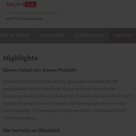
269,
€
99
Deal
Gray
279,
99
€
Letzter niedrigster Preis
99
329,
€
Originalpreis
NISCHE DATEN
ACCESSORIES
LIEFERUMFANG
SUPPORT
Highlights
Darum lieben wir dieses Produkt
Eine hohe Qualität ist uns wichtig, deswegen empfiehlt Teufel
ausgewählte Partner wie Shure, für ein technisch exzellentes
Zusammenspiel aller Komponenenten. Mit dem Mikrofon Shure MV7X
machst du anspruchsvolle Podcast und Gesangsaufnahmen in sehr
hoher Qualität. Du benötigst lediglich ein Audio-Interface mit XLR-
Mikrofoneingang.
Die Vorteile im Überblick