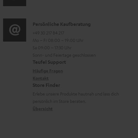
n
u
m
o
t
d
a
n
e
i
K
Persönliche Kaufberatung
t
e
r
o
o
+49 30 217 84 217
i
n
l
Mo – Fr 08:00 – 19:00 Uhr
-
n
o
z
a
Sa 09:00 – 17:30 Uhr
L
t
n
u
Sonn- und Feiertage geschlossen
d
e
a
e
Teufel Support
m
e
x
k
n
Häufige Fragen
V
n
i
Kontakt
t
z
e
Store Finder
k
d
u
r
Erlebe unsere Produkte hautnah und lass dich
o
a
r
s
persönlich im Store beraten.
n
t
G
Übersicht
a
e
a
n
n
r
d
a