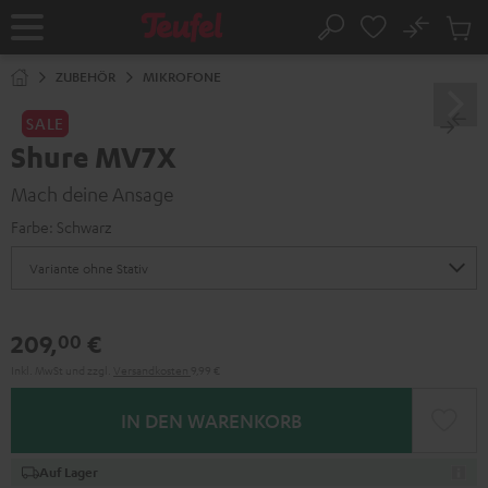
ZUM
NHALT
No
Abs
Startseite
Suche
RINGEN
Artike
im
ZUBEHÖR
MIKROFONE
Waren
SALE
Shure MV7X
Mach deine Ansage
Farbe:
Schwarz
209,
€
00
Inkl. MwSt
und zzgl.
Versandkosten
9,99 €
IN DEN WARENKORB
Auf Lager