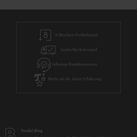
n
t
i
e
8 Wochen Probehören
Gratis Rückversand
Inhouse Kundenservice
Mehr als 45 Jahre Erfahrung
Teufel Blog