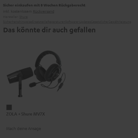
Sicher einkaufen mit 8 Wochen Rückgaberecht
inkl. kostenlosem
Rückversand
Hersteller:
Shure
Sicherheitshinweise
Ersatzteile
Reparaturen
Software-Updates
Gesetzliche Gewährleistung
Das könnte dir auch gefallen
ZOLA
ZOLA + Shure MV7X
+
Shure
Mach deine Ansage
MV7X
Dark