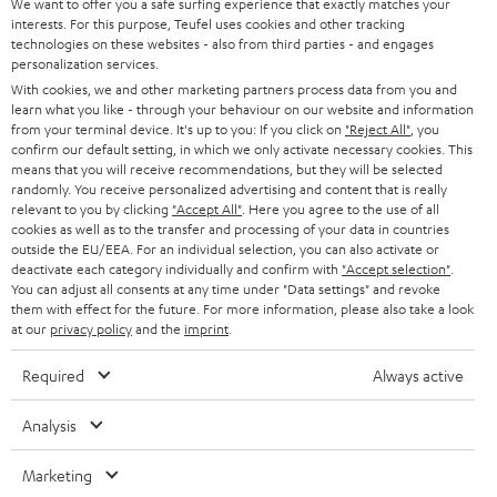
d
Teufel Onlineshops
We want to offer you a safe surfing experience that exactly matches your
interests. For this purpose, Teufel uses cookies and other tracking
SOUNDBARS
u
KARRIERE
technologies on these websites - also from third parties - and engages
DEUTSCHLAND
personalization services.
n
STEREO
With cookies, we and other marketing partners process data from you and
PRESSE & MARKETING
g
learn what you like - through your behaviour on our website and information
ÖSTERREICH
SMART HOME
from your terminal device. It's up to you: If you click on
"Reject All"
, you
GESCHÄFTSKUNDEN
confirm our default setting, in which we only activate necessary cookies. This
means that you will receive recommendations, but they will be selected
SCHWEIZ
BLUETOOTH-LAUTSPRECHER
PARTNERPROGRAMM
randomly. You receive personalized advertising and content that is really
relevant to you by clicking
"Accept All"
. Here you agree to the use of all
KOPFHÖRER
cookies as well as to the transfer and processing of your data in countries
NIEDERLANDE
BLOG
outside the EU/EEA. For an individual selection, you can also activate or
deactivate each category individually and confirm with
"Accept selection"
.
BLUETOOTH-KOPFHÖRER
NEWSLETTER
You can adjust all consents at any time under "Data settings" and revoke
BELGIEN
them with effect for the future. For more information, please also take a look
STEREOANLAGEN
at our
privacy policy
and the
imprint
.
STORES
FRANKREICH
LAUTSPRECHER
Required
Always active
DEINE VORTEILE BEI TEUFEL
POLEN
ULTIMA-SERIE
Analysis
TEUFEL STORY
Technische Änderungen, Tippfehler und Irrtum vorbehalten. Das auf unseren
IN-EAR-KOPFHÖRER
Marketing
SPANIEN
UNSER MANAGEMENT
Fotos abgebildete Zubehör ist nicht im Lieferumfang enthalten. Etwaige