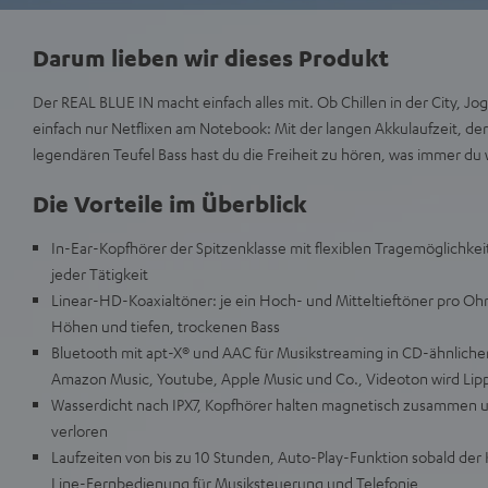
Darum lieben wir dieses Produkt
Der REAL BLUE IN macht einfach alles mit. Ob Chillen in der City, J
einfach nur Netflixen am Notebook: Mit der langen Akkulaufzeit, der
legendären Teufel Bass hast du die Freiheit zu hören, was immer du wi
Die Vorteile im Überblick
In-Ear-Kopfhörer der Spitzenklasse mit flexiblen Tragemöglichkei
jeder Tätigkeit
Linear-HD-Koaxialtöner: je ein Hoch- und Mitteltieftöner pro Ohrhö
Höhen und tiefen, trockenen Bass
Bluetooth mit apt-X® und AAC für Musikstreaming in CD-ähnlicher 
Amazon Music, Youtube, Apple Music und Co., Videoton wird Li
Wasserdicht nach IPX7, Kopfhörer halten magnetisch zusammen 
verloren
Laufzeiten von bis zu 10 Stunden, Auto-Play-Funktion sobald der K
Line-Fernbedienung für Musiksteuerung und Telefonie