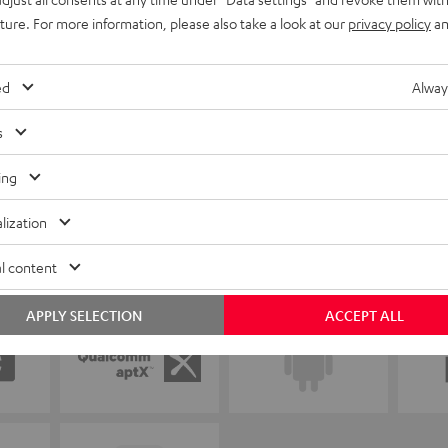
uture. For more information, please also take a look at our
privacy policy
an
ed
Alway
s
ing
lization
l content
APPLY SELECTION
ACCEPT ALL