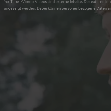
YouTube-/Vimeo-Videos sind externe Inhalte. Der externe Inha
angezeigt werden. Dabei können personenbezogene Daten an