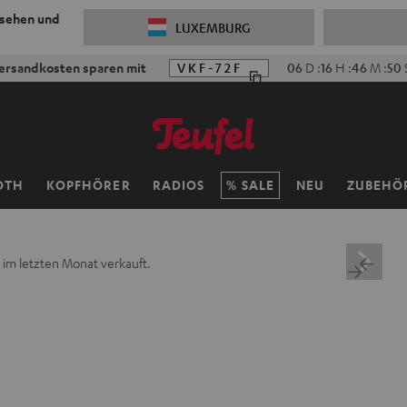
 sehen und
LUXEMBURG
ersandkosten sparen mit
VKF-72F
06
D
:
16
H
:
46
M
:
48
OTH
KOPFHÖRER
RADIOS
SALE
NEU
ZUBEHÖ
 im letzten Monat verkauft.