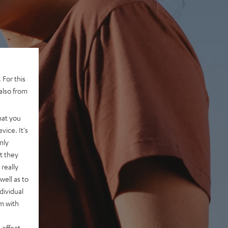
 For this
also from
hat you
vice. It's
nly
t they
really
well as to
dividual
rm with
 effect