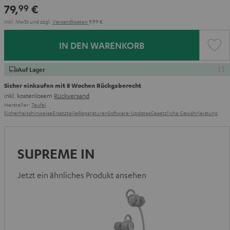
79,
€
99
Inkl. MwSt
und zzgl.
Versandkosten
9,99 €
IN DEN WARENKORB
Auf Lager
Sicher einkaufen mit 8 Wochen Rückgaberecht
inkl. kostenlosem
Rückversand
Hersteller:
Teufel
Sicherheitshinweise
Ersatzteile
Reparaturen
Software-Updates
Gesetzliche Gewährleistung
SUPREME IN
Jetzt ein ähnliches Produkt ansehen