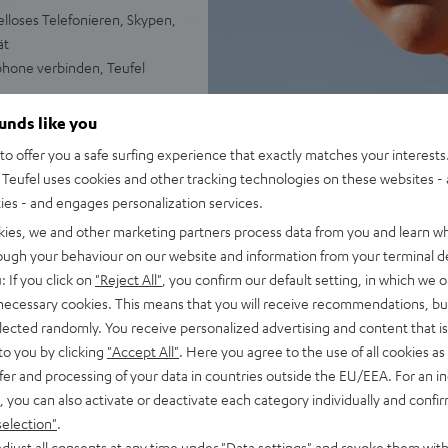
lloses Telefonieren, Skypen,
ät
phone verbinden, Teufel
Workouts, softe Workouts und
ounds like you
rhältlich in Schwarz und Weiß
o offer you a safe surfing experience that exactly matches your interests.
Teufel uses cookies and other tracking technologies on these websites - 
ties - and engages personalization services.
kies, we and other marketing partners process data from you and learn w
rough your behaviour on our website and information from your terminal de
: If you click on
"Reject All"
, you confirm our default setting, in which we o
 necessary cookies. This means that you will receive recommendations, bu
elected randomly. You receive personalized advertising and content that is 
to you by clicking
"Accept All"
. Here you agree to the use of all cookies as 
fer and processing of your data in countries outside the EU/EEA. For an in
, you can also activate or deactivate each category individually and confi
selection"
.
djust all consents at any time under "Data settings" and revoke them with