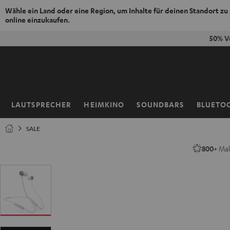
Wähle ein Land oder eine Region, um Inhalte für deinen Standort zu
online einzukaufen.
ZUM
50% V
NHALT
RINGEN
LAUTSPRECHER
HEIMKINO
SOUNDBARS
BLUETO
Startseite
SALE
800+
Mal