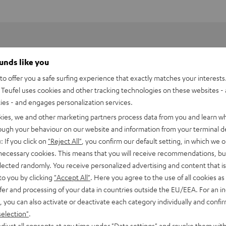
ounds like you
o offer you a safe surfing experience that exactly matches your interests.
Teufel uses cookies and other tracking technologies on these websites - 
ties - and engages personalization services.
kies, we and other marketing partners process data from you and learn w
rough your behaviour on our website and information from your terminal de
: If you click on
"Reject All"
, you confirm our default setting, in which we o
 necessary cookies. This means that you will receive recommendations, bu
elected randomly. You receive personalized advertising and content that is 
to you by clicking
"Accept All"
. Here you agree to the use of all cookies as 
fer and processing of your data in countries outside the EU/EEA. For an in
rnata V3
, you can also activate or deactivate each category individually and confi
selection"
.
bmessungen
djust all consents at any time under "Data settings" and revoke them with