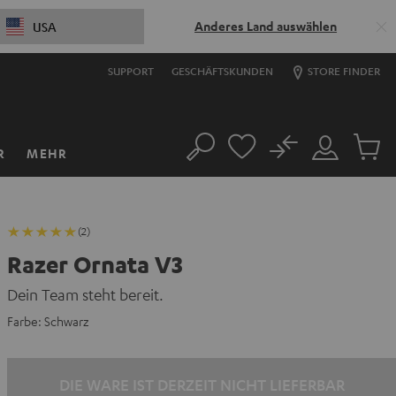
Anderes Land auswählen
USA
SUPPORT
GESCHÄFTSKUNDEN
STORE FINDER
No
R
MEHR
Suche
Mein
Artikel
Konto
im
Warenk
(2)
Razer Ornata V3
Dein Team steht bereit.
Farbe:
Schwarz
DIE WARE IST DERZEIT NICHT LIEFERBAR