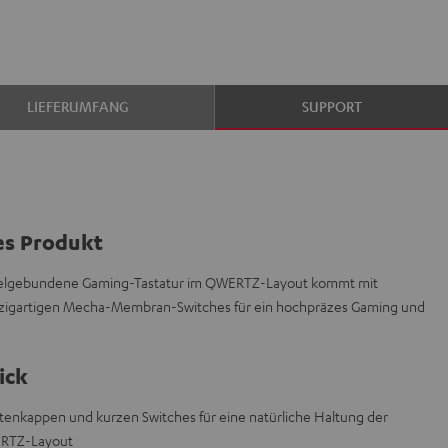
LIEFERUMFANG
SUPPORT
es Produkt
abelgebundene Gaming-Tastatur im QWERTZ-Layout kommt mit
zigartigen Mecha-Membran-Switches für ein hochpräzes Gaming und
ick
enkappen und kurzen Switches für eine natürliche Haltung der
RTZ-Layout