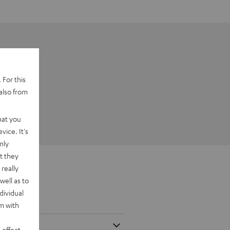
 For this
also from
hat you
vice. It's
nly
t they
really
well as to
dividual
rm with
 effect