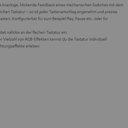
 knackige, klickende Feedback eines mechanischen Switches mit dem
chen Tastatur – so ist jeder Tastenanschlag angenehm und präzise
en: Konfigurierbar für zum Beispiel Play, Pause etc. oder für
et nahtlos an der flachen Tastatur ein
r Vielzahl von RGB-Effekten kannst du die Tastatur individuell
htungseffekte erleben