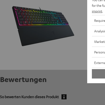
for the f
imprint
.
Requir
Analysi
Market
Persona
Externa
Bewertungen
So bewerten Kunden dieses Produkt