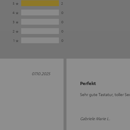
5
2
4
0
3
0
2
0
1
0
07.10.2025
Perfekt
Sehr gute Tastatur, toller Se
Gabriele Marie L.