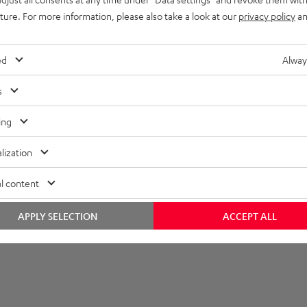
uture. For more information, please also take a look at our
privacy policy
an
ed
Alway
s
ing
lization
l content
APPLY SELECTION
ACCEPT ALL