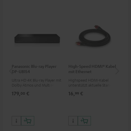
Panasonic Blu-ray Player
High-Speed HDMI® Kabel
30
DP-UB154
mit Ethernet
C2
Ultra HD 4K Blu-ray Player mit
Highspeed HDMI-Kabel
Lau
Dolby Atmos und Multi HDR-
unterstützt aktuelle Standards
Unterstützung inklusive
wie z.B. 4K 50/60p und 4K 3D
179,
€
16,
€
59
00
99
HDR10+ für eine überragende
Bildqualität mit lebensechten
Kontrasten und Farben