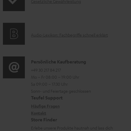
I
Gesetzliche Gewährleistung
u
n
k
f
t
o
F
A
Audio-Lexikon: Fachbegriffe schnell erklärt
r
A
u
m
Q
d
a
s
i
K
Persönliche Kaufberatung
t
o
o
+49 30 217 84 217
i
Mo – Fr 08:00 – 19:00 Uhr
-
n
o
Sa 09:00 – 17:30 Uhr
L
t
n
Sonn- und Feiertage geschlossen
e
a
e
Teufel Support
x
k
n
Häufige Fragen
i
Kontakt
t
z
Store Finder
k
d
u
Erlebe unsere Produkte hautnah und lass dich