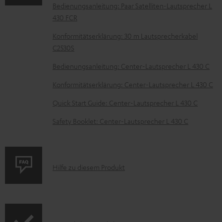
u
Bedienungsanleitung: Paar Satelliten-Lautsprecher L
m
430 FCR
H
Konformitätserklärung: 30 m Lautsprecherkabel
e
C2530S
r
Bedienungsanleitung: Center-Lautsprecher L 430 C
u
Konformitätserklärung: Center-Lautsprecher L 430 C
n
Quick Start Guide: Center-Lautsprecher L 430 C
t
e
Safety Booklet: Center-Lautsprecher L 430 C
r
l
a
P
Hilfe zu diesem Produkt
d
r
e
o
n
d