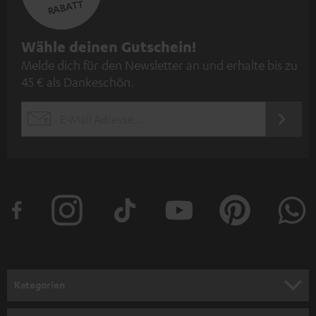
RABATT
N
Wähle deinen Gutschein!
Melde dich für den Newsletter an und erhalte bis zu
e
45 € als Dankeschön.
w
s
JETZT
EMAIL
l
ANME
WIDGET
e
t
t
e
r
a
n
Kategorien
m