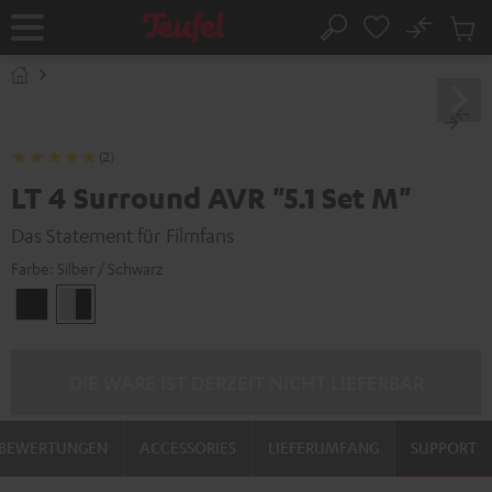
ZUM
NHALT
No
Abs
Startseite
Suche
RINGEN
Artike
im
Waren
(2)
LT 4 Surround AVR "5.1 Set M"
Das Statement für Filmfans
Farbe:
Silber / Schwarz
Schwarz
Silber
/
/
Schwarz
Schwarz
DIE WARE IST DERZEIT NICHT LIEFERBAR
BEWERTUNGEN
ACCESSORIES
LIEFERUMFANG
SUPPORT