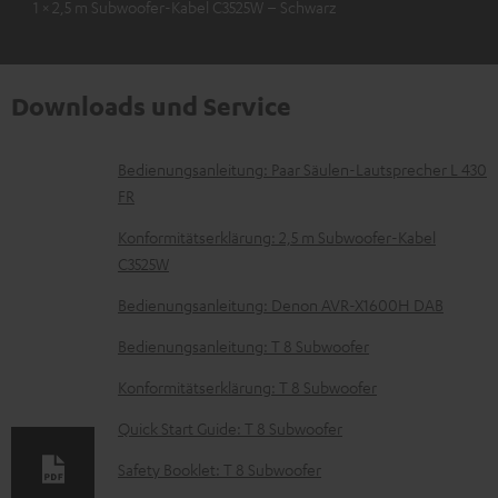
1 × 2,5 m Subwoofer-Kabel C3525W – Schwarz
Downloads und Service
D
Bedienungsanleitung: Paar Säulen-Lautsprecher L 430
FR
o
k
Konformitätserklärung: 2,5 m Subwoofer-Kabel
C3525W
u
m
Bedienungsanleitung: Denon AVR-X1600H DAB
e
Bedienungsanleitung: T 8 Subwoofer
n
Konformitätserklärung: T 8 Subwoofer
t
Quick Start Guide: T 8 Subwoofer
e
z
Safety Booklet: T 8 Subwoofer