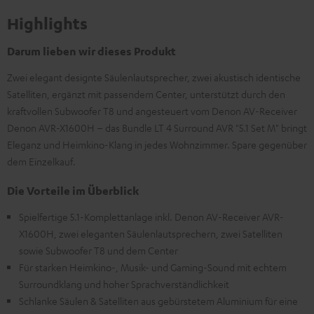
Highlights
Darum lieben wir dieses Produkt
Zwei elegant designte Säulenlautsprecher, zwei akustisch identische
Satelliten, ergänzt mit passendem Center, unterstützt durch den
kraftvollen Subwoofer T8 und angesteuert vom Denon AV-Receiver
Denon AVR-X1600H – das Bundle LT 4 Surround AVR "5.1 Set M" bringt
Eleganz und Heimkino-Klang in jedes Wohnzimmer. Spare gegenüber
dem Einzelkauf.
Die Vorteile im Überblick
Spielfertige 5.1-Komplettanlage inkl. Denon AV-Receiver AVR-
X1600H, zwei eleganten Säulenlautsprechern, zwei Satelliten
sowie Subwoofer T8 und dem Center
Für starken Heimkino-, Musik- und Gaming-Sound mit echtem
Surroundklang und hoher Sprachverständlichkeit
Schlanke Säulen & Satelliten aus gebürstetem Aluminium für eine