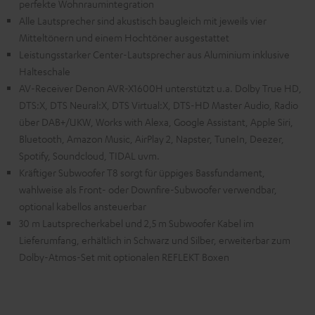
perfekte Wohnraumintegration
Alle Lautsprecher sind akustisch baugleich mit jeweils vier
Mitteltönern und einem Hochtöner ausgestattet
Leistungsstarker Center-Lautsprecher aus Aluminium inklusive
Halteschale
AV-Receiver Denon AVR-X1600H unterstützt u.a. Dolby True HD,
DTS:X, DTS Neural:X, DTS Virtual:X, DTS-HD Master Audio, Radio
über DAB+/UKW, Works with Alexa, Google Assistant, Apple Siri,
Bluetooth, Amazon Music, AirPlay 2, Napster, TuneIn, Deezer,
Spotify, Soundcloud, TIDAL uvm.
Kräftiger Subwoofer T8 sorgt für üppiges Bassfundament,
wahlweise als Front- oder Downfire-Subwoofer verwendbar,
optional kabellos ansteuerbar
30 m Lautsprecherkabel und 2,5 m Subwoofer Kabel im
Lieferumfang, erhältlich in Schwarz und Silber, erweiterbar zum
Dolby-Atmos-Set mit optionalen REFLEKT Boxen