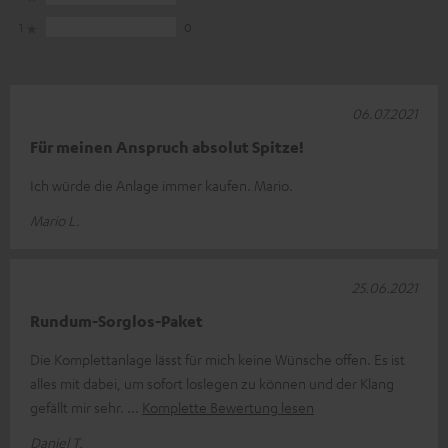
1
0
06.07.2021
Für meinen Anspruch absolut Spitze!
Ich würde die Anlage immer kaufen. Mario.
Mario L.
25.06.2021
Rundum-Sorglos-Paket
Die Komplettanlage lässt für mich keine Wünsche offen. Es ist
alles mit dabei, um sofort loslegen zu können und der Klang
gefällt mir sehr.
Komplette Bewertung lesen
Daniel T.