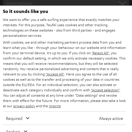
HEIMKINO
e
Unternehmen
l
So it sounds like you
HEIMKINO-KOMPLETTANLAGEN
SUPPORT
d
Teufel Onlineshops
We want to offer you a safe surfing experience that exactly matches your
interests. For this purpose, Teufel uses cookies and other tracking
SOUNDBARS
u
KARRIERE
technologies on these websites - also from third parties - and engages
DEUTSCHLAND
personalization services.
n
STEREO
With cookies, we and other marketing partners process data from you and
PRESSE & MARKETING
g
learn what you like - through your behaviour on our website and information
ÖSTERREICH
SMART HOME
from your terminal device. It's up to you: If you click on
"Reject All"
, you
GESCHÄFTSKUNDEN
confirm our default setting, in which we only activate necessary cookies. This
means that you will receive recommendations, but they will be selected
SCHWEIZ
BLUETOOTH-LAUTSPRECHER
PARTNERPROGRAMM
randomly. You receive personalized advertising and content that is really
relevant to you by clicking
"Accept All"
. Here you agree to the use of all
KOPFHÖRER
cookies as well as to the transfer and processing of your data in countries
NIEDERLANDE
BLOG
outside the EU/EEA. For an individual selection, you can also activate or
deactivate each category individually and confirm with
"Accept selection"
.
BLUETOOTH-KOPFHÖRER
NEWSLETTER
You can adjust all consents at any time under "Data settings" and revoke
BELGIEN
them with effect for the future. For more information, please also take a look
STEREOANLAGEN
at our
privacy policy
and the
imprint
.
STORES
FRANKREICH
LAUTSPRECHER
Required
Always active
DEINE VORTEILE BEI TEUFEL
POLEN
ULTIMA-SERIE
Analysis