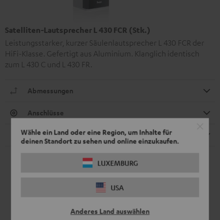
Satelliten-Lautsprecher L 430 FCR (Stk.)
Leistungsstarker, kurzer Säulenlautsprecher L 430 FCR der
HiFi-Klasse. Gefertigt aus Aluminium. Klanglich identisch
zum L 430 C und L 430 FR.
Abmessungen
Anschlüsse
Wähle ein Land oder eine Region, um Inhalte für
Lautsprecher
deinen Standort zu sehen und online einzukaufen.
LUXEMBURG
USA
Anderes Land auswählen