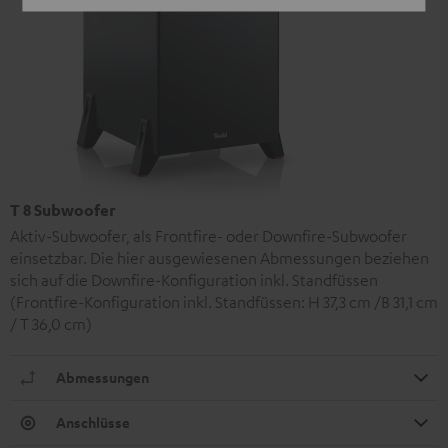
T 8 Subwoofer
Aktiv-Subwoofer, als Frontfire- oder Downfire-Subwoofer
einsetzbar. Die hier ausgewiesenen Abmessungen beziehen
sich auf die Downfire-Konfiguration inkl. Standfüssen
(Frontfire-Konfiguration inkl. Standfüssen: H 37,3 cm /B 31,1 cm
/ T 36,0 cm)
Abmessungen
Anschlüsse