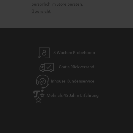
o
a
r
persönlich im Store beraten.
n
t
G
Übersicht
e
a
n
r
a
n
8 Wochen Probehören
t
i
Gratis Rückversand
e
Inhouse Kundenservice
Mehr als 45 Jahre Erfahrung