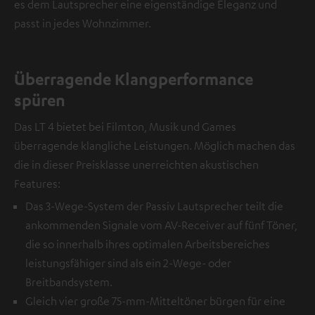
es dem Lautsprecher eine eigenständige Eleganz und
passt in jedes Wohnzimmer.
Überragende Klangperformance
spüren
Das LT 4 bietet bei Filmton, Musik und Games
überragende klangliche Leistungen. Möglich machen das
die in dieser Preisklasse unerreichten akustischen
Features:
Das 3-Wege-System der Passiv Lautsprecher teilt die
ankommenden Signale vom AV-Receiver auf fünf Töner,
die so innerhalb ihres optimalen Arbeitsbereiches
leistungsfähiger sind als ein 2-Wege- oder
Breitbandsystem.
Gleich vier große 75-mm-Mitteltöner bürgen für eine