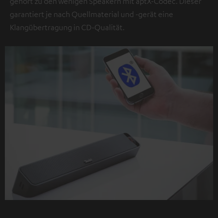
gehört zu den wenigen Speakern mit aptX-Codec. Dieser
garantiert je nach Quellmaterial und -gerät eine
Klangübertragung in CD-Qualität.