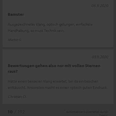
08.11.2020
Bamster
Ausgezeichneter Klang, optisch gelungen, einfachste
Handhabung, so muss Technik sein.
Martin S.
03.11.2020
Bewertungen gehen also nur mit vollen Sternen
raus?
Hätte einen besseren Klang erwartet, bin da ein bisschen
enttäuscht. Ansonsten macht es einen optisch guten Eindruck.
Christian O.
*
10
/ 192
automatisiert übersetzt durch
DeepL