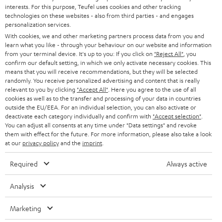
interests. For this purpose, Teufel uses cookies and other tracking
SOUNDBARS
u
KARRIERE
technologies on these websites - also from third parties - and engages
DEUTSCHLAND
personalization services.
n
STEREO
With cookies, we and other marketing partners process data from you and
PRESSE & MARKETING
g
learn what you like - through your behaviour on our website and information
ÖSTERREICH
SMART HOME
from your terminal device. It's up to you: If you click on
"Reject All"
, you
GESCHÄFTSKUNDEN
confirm our default setting, in which we only activate necessary cookies. This
means that you will receive recommendations, but they will be selected
SCHWEIZ
BLUETOOTH-LAUTSPRECHER
PARTNERPROGRAMM
randomly. You receive personalized advertising and content that is really
relevant to you by clicking
"Accept All"
. Here you agree to the use of all
KOPFHÖRER
cookies as well as to the transfer and processing of your data in countries
NIEDERLANDE
BLOG
outside the EU/EEA. For an individual selection, you can also activate or
deactivate each category individually and confirm with
"Accept selection"
.
BLUETOOTH-KOPFHÖRER
NEWSLETTER
You can adjust all consents at any time under "Data settings" and revoke
BELGIEN
them with effect for the future. For more information, please also take a look
STEREOANLAGEN
at our
privacy policy
and the
imprint
.
STORES
FRANKREICH
LAUTSPRECHER
Required
Always active
DEINE VORTEILE BEI TEUFEL
POLEN
ULTIMA-SERIE
Analysis
TEUFEL STORY
Technische Änderungen, Tippfehler und Irrtum vorbehalten. Das auf unseren
IN-EAR-KOPFHÖRER
Marketing
SPANIEN
UNSER MANAGEMENT
Fotos abgebildete Zubehör ist nicht im Lieferumfang enthalten. Etwaige