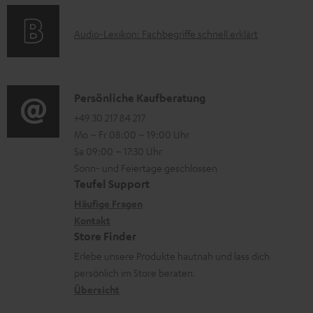
m
o
F
H
A
Audio-Lexikon: Fachbegriffe schnell erklärt
r
A
e
u
m
Q
r
d
a
s
u
i
K
Persönliche Kaufberatung
t
n
o
o
+49 30 217 84 217
i
t
Mo – Fr 08:00 – 19:00 Uhr
-
n
o
Sa 09:00 – 17:30 Uhr
e
L
t
n
Sonn- und Feiertage geschlossen
r
e
a
e
Teufel Support
l
x
k
n
Häufige Fragen
a
i
Kontakt
t
z
Store Finder
d
k
d
u
Erlebe unsere Produkte hautnah und lass dich
e
o
a
r
persönlich im Store beraten.
n
n
t
G
Übersicht
e
a