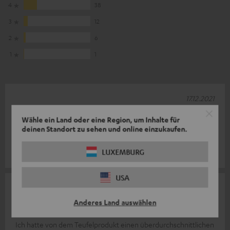
4
38
3
12
2
6
1
1
17.12.2021
Gut
Wähle ein Land oder eine Region, um Inhalte für
deinen Standort zu sehen und online einzukaufen.
Guter Klang
LUXEMBURG
Thorsten M.
USA
26.01.2021
Anderes Land auswählen
Durchschnittlicher Sound
Ich hatte von dem Teufelprodukt einen überdurchschnittlichen