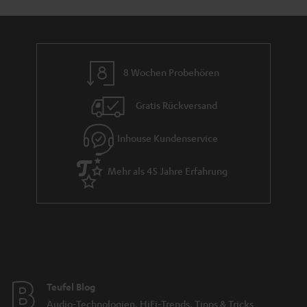
n
r
a
n
8 Wochen Probehören
t
i
Gratis Rückversand
e
Inhouse Kundenservice
Mehr als 45 Jahre Erfahrung
Teufel Blog
Audio-Technologien, HiFi-Trends, Tipps & Tricks