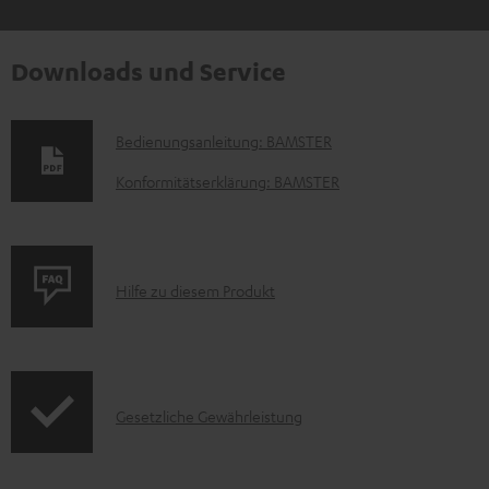
Downloads und Service
D
Bedienungsanleitung: BAMSTER
o
Konformitätserklärung: BAMSTER
k
u
m
P
Hilfe zu diesem Produkt
e
r
n
o
t
d
e
I
Gesetzliche Gewährleistung
u
z
n
k
u
f
t