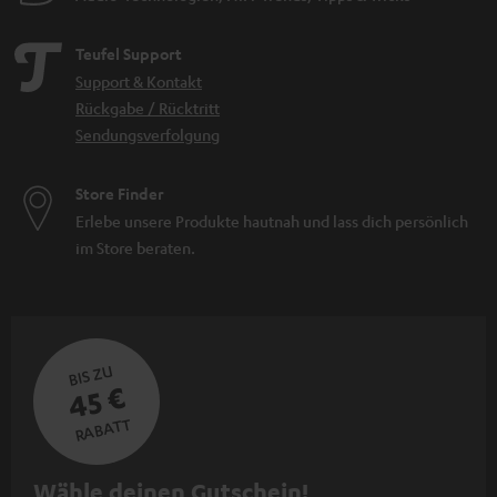
Teufel Support
Support & Kontakt
Rückgabe / Rücktritt
Sendungsverfolgung
Store Finder
Erlebe unsere Produkte hautnah und lass dich persönlich
im Store beraten.
BIS ZU
45 €
RABATT
N
Wähle deinen Gutschein!