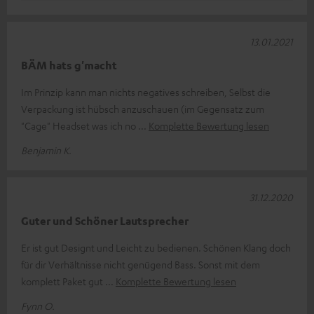
13.01.2021
BÄM hats g'macht
Im Prinzip kann man nichts negatives schreiben, Selbst die
Verpackung ist hübsch anzuschauen (im Gegensatz zum
"Cage" Headset was ich no
Komplette Bewertung lesen
Benjamin K.
31.12.2020
Guter und Schöner Lautsprecher
Er ist gut Designt und Leicht zu bedienen. Schönen Klang doch
für dir Verhältnisse nicht genügend Bass. Sonst mit dem
komplett Paket gut
Komplette Bewertung lesen
Fynn O.