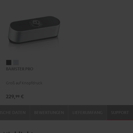
BAMSTER
BAMSTER
BAMSTER PRO
PRO
PRO
Schwarz
Silber
Groß auf Knopfdruck
229,
€
99
ISCHE DATEN
BEWERTUNGEN
LIEFERUMFANG
SUPPORT