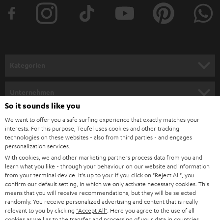
t
e
r
a
n
Kategorien
m
HEIMKINO
e
Unternehmen
l
So it sounds like you
HEIMKINO-KOMPLETTANLAGEN
SUPPORT
d
Teufel Onlineshops
We want to offer you a safe surfing experience that exactly matches your
interests. For this purpose, Teufel uses cookies and other tracking
SOUNDBARS
u
KARRIERE
technologies on these websites - also from third parties - and engages
DEUTSCHLAND
personalization services.
n
STEREO
With cookies, we and other marketing partners process data from you and
PRESSE & MARKETING
g
learn what you like - through your behaviour on our website and information
ÖSTERREICH
SMART HOME
from your terminal device. It's up to you: If you click on
"Reject All"
, you
GESCHÄFTSKUNDEN
confirm our default setting, in which we only activate necessary cookies. This
means that you will receive recommendations, but they will be selected
SCHWEIZ
BLUETOOTH-LAUTSPRECHER
PARTNERPROGRAMM
randomly. You receive personalized advertising and content that is really
relevant to you by clicking
"Accept All"
. Here you agree to the use of all
KOPFHÖRER
cookies as well as to the transfer and processing of your data in countries