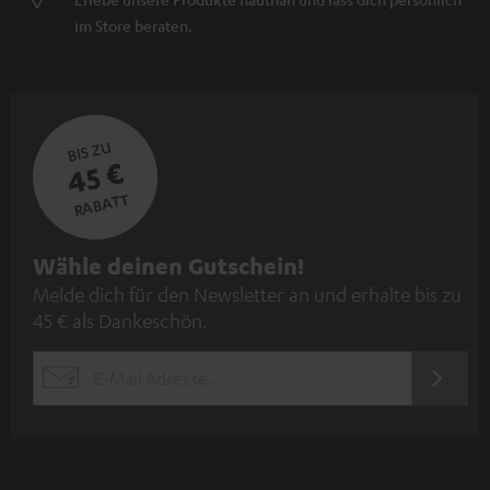
im Store beraten.
BIS ZU
45 €
RABATT
N
Wähle deinen Gutschein!
Melde dich für den Newsletter an und erhalte bis zu
e
45 € als Dankeschön.
w
s
JETZT
EMAIL
l
ANME
WIDGET
e
t