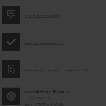
P
Hilfe zu diesem Produkt
r
o
d
I
Gesetzliche Gewährleistung
u
n
k
f
t
o
F
A
Audio-Lexikon: Fachbegriffe schnell erklärt
r
A
u
m
Q
d
a
s
i
K
Persönliche Kaufberatung
t
o
o
+49 30 217 84 217
i
Mo – Fr 08:00 – 19:00 Uhr
-