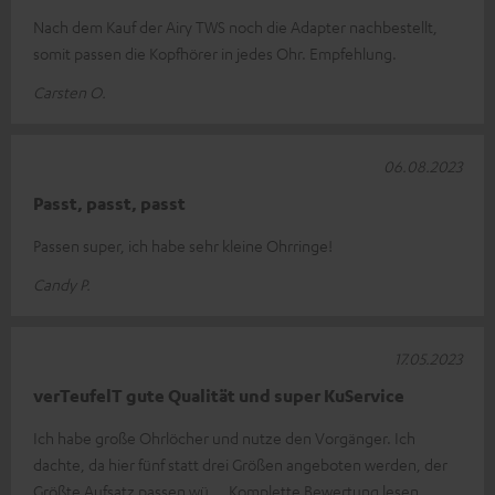
Nach dem Kauf der Airy TWS noch die Adapter nachbestellt,
somit passen die Kopfhörer in jedes Ohr. Empfehlung.
Carsten O.
06.08.2023
Passt, passt, passt
Passen super, ich habe sehr kleine Ohrringe!
Candy P.
17.05.2023
verTeufelT gute Qualität und super KuService
Ich habe große Ohrlöcher und nutze den Vorgänger. Ich
dachte, da hier fünf statt drei Größen angeboten werden, der
Größte Aufsatz passen wü
Komplette Bewertung lesen