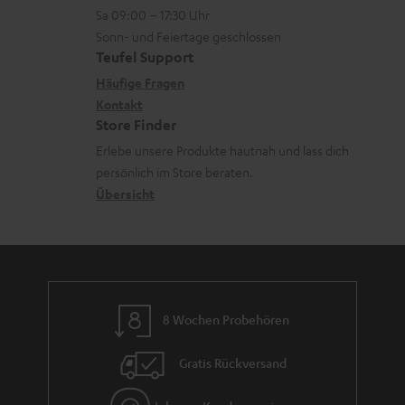
n
o
Sa 09:00 – 17:30 Uhr
L
t
n
Sonn- und Feiertage geschlossen
e
a
e
Teufel Support
x
k
n
Häufige Fragen
i
Kontakt
t
z
Store Finder
k
d
u
Erlebe unsere Produkte hautnah und lass dich
o
a
r
persönlich im Store beraten.
n
t
G
Übersicht
e
a
n
r
a
n
8 Wochen Probehören
t
i
Gratis Rückversand
e