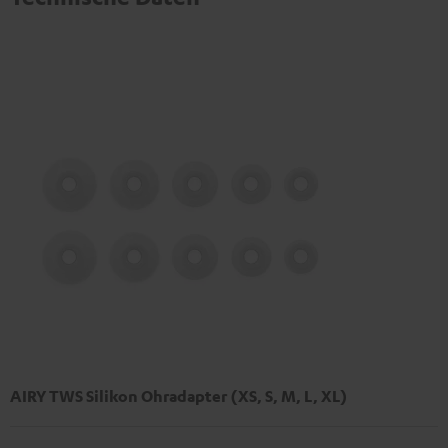
AIRY TWS Silikon Ohradapter (XS, S, M, L, XL)