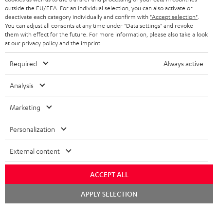
NIEDERLANDE
BLOG
outside the EU/EEA. For an individual selection, you can also activate or
deactivate each category individually and confirm with
"Accept selection"
.
BLUETOOTH-KOPFHÖRER
NEWSLETTER
You can adjust all consents at any time under "Data settings" and revoke
BELGIEN
them with effect for the future. For more information, please also take a look
STEREOANLAGEN
at our
privacy policy
and the
imprint
.
STORES
FRANKREICH
LAUTSPRECHER
Required
Always active
DEINE VORTEILE BEI TEUFEL
POLEN
ULTIMA-SERIE
Analysis
TEUFEL STORY
Technische Änderungen, Tippfehler und Irrtum vorbehalten. Das auf unseren
IN-EAR-KOPFHÖRER
Marketing
SPANIEN
UNSER MANAGEMENT
Fotos abgebildete Zubehör ist nicht im Lieferumfang enthalten. Etwaige
Entsorgungsgebühren für Batterien sind im Preis inbegriffen.
FANSHOP
Personalization
NACHHALTIGKEIT
ITALIEN
©2026 Lautsprecher Teufel GmbH - All rights reserved.
NEUHEITEN
External content
UNSERE WERTE
USA
Impressum
AGB
Datenschutz
Daten-Einstellungen
EU Data Act
BARRIEREFREIHEIT
ACCEPT ALL
Vertrag widerrufen
WEITERE LÄNDER
Chat
APPLY SELECTION
starten