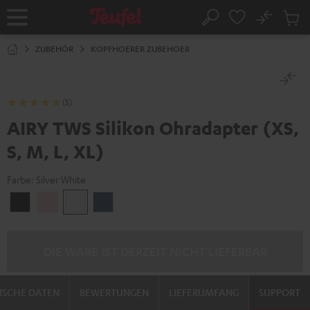
ZUM
NHALT
No
Abs
Startseite
Suche
RINGEN
Artike
im
ZUBEHÖR
KOPFHOERER ZUBEHOER
Waren
(5)
AIRY TWS Silikon Ohradapter (XS,
S, M, L, XL)
Farbe:
Silver White
Night
Pale
Silver
Steel
Black
Gold
White
Blue
DIE WARE IST DERZEIT NICHT LIEFERBAR
ISCHE DATEN
BEWERTUNGEN
LIEFERUMFANG
SUPPORT