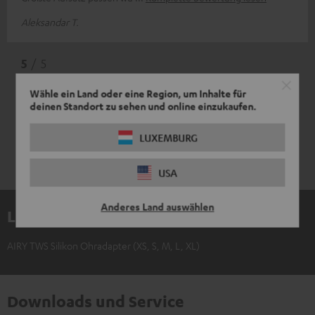
Aleksandar T.
5
/ 5
Wähle ein Land oder eine Region, um Inhalte für
deinen Standort zu sehen und online einzukaufen.
LUXEMBURG
USA
Anderes Land auswählen
Lieferumfang
AIRY TWS Silikon Ohradapter (XS, S, M, L, XL)
Downloads und Service