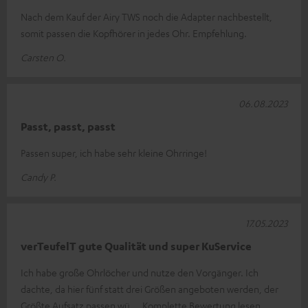
Nach dem Kauf der Airy TWS noch die Adapter nachbestellt,
somit passen die Kopfhörer in jedes Ohr. Empfehlung.
Carsten O.
06.08.2023
Passt, passt, passt
Passen super, ich habe sehr kleine Ohrringe!
Candy P.
17.05.2023
verTeufelT gute Qualität und super KuService
Ich habe große Ohrlöcher und nutze den Vorgänger. Ich
dachte, da hier fünf statt drei Größen angeboten werden, der
Größte Aufsatz passen wü
Komplette Bewertung lesen