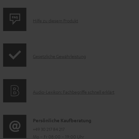
P
Hilfe zu diesem Produkt
r
o
d
I
Gesetzliche Gewährleistung
u
n
k
f
t
o
F
A
Audio-Lexikon: Fachbegriffe schnell erklärt
r
A
u
m
Q
d
a
s
i
K
Persönliche Kaufberatung
t
o
o
+49 30 217 84 217
i
Mo – Fr 08:00 – 19:00 Uhr
-