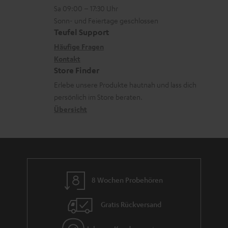
n
o
Sa 09:00 – 17:30 Uhr
L
t
n
Sonn- und Feiertage geschlossen
e
a
e
Teufel Support
x
k
n
Häufige Fragen
i
Kontakt
t
z
Store Finder
k
d
u
Erlebe unsere Produkte hautnah und lass dich
o
a
r
persönlich im Store beraten.
n
t
G
Übersicht
e
a
n
r
a
n
8 Wochen Probehören
t
i
Gratis Rückversand
e