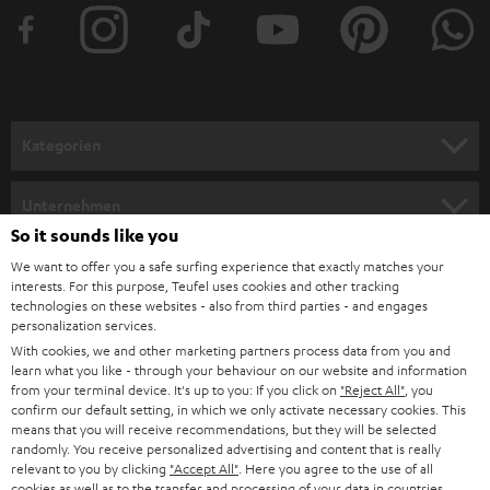
t
e
r
a
n
Kategorien
m
HEIMKINO
e
Unternehmen
l
So it sounds like you
HEIMKINO-KOMPLETTANLAGEN
SUPPORT
d
Teufel Onlineshops
We want to offer you a safe surfing experience that exactly matches your
interests. For this purpose, Teufel uses cookies and other tracking
SOUNDBARS
u
KARRIERE
technologies on these websites - also from third parties - and engages
DEUTSCHLAND
personalization services.
n
STEREO
With cookies, we and other marketing partners process data from you and
PRESSE & MARKETING
g
learn what you like - through your behaviour on our website and information
ÖSTERREICH
SMART HOME
from your terminal device. It's up to you: If you click on
"Reject All"
, you
GESCHÄFTSKUNDEN
confirm our default setting, in which we only activate necessary cookies. This
means that you will receive recommendations, but they will be selected
SCHWEIZ
BLUETOOTH-LAUTSPRECHER
PARTNERPROGRAMM
randomly. You receive personalized advertising and content that is really
relevant to you by clicking
"Accept All"
. Here you agree to the use of all
KOPFHÖRER
cookies as well as to the transfer and processing of your data in countries