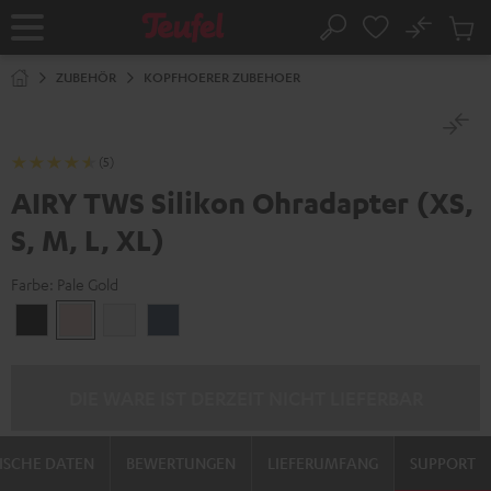
ZUM
NHALT
No
Abs
Startseite
Suche
RINGEN
Artike
im
ZUBEHÖR
KOPFHOERER ZUBEHOER
Waren
(5)
AIRY TWS Silikon Ohradapter (XS,
S, M, L, XL)
Farbe:
Pale Gold
Night
Pale
Silver
Steel
Black
Gold
White
Blue
DIE WARE IST DERZEIT NICHT LIEFERBAR
ISCHE DATEN
BEWERTUNGEN
LIEFERUMFANG
SUPPORT