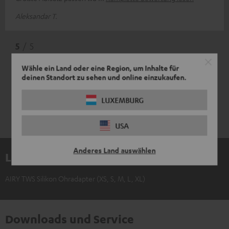
Aleksandar T.
5
/ 5
Wähle ein Land oder eine Region, um Inhalte für
deinen Standort zu sehen und online einzukaufen.
LUXEMBURG
USA
Anderes Land auswählen
Lieferumfang
AIRY TWS Silikon Ohradapter (XS, S, M, L, XL)
Downloads und Service