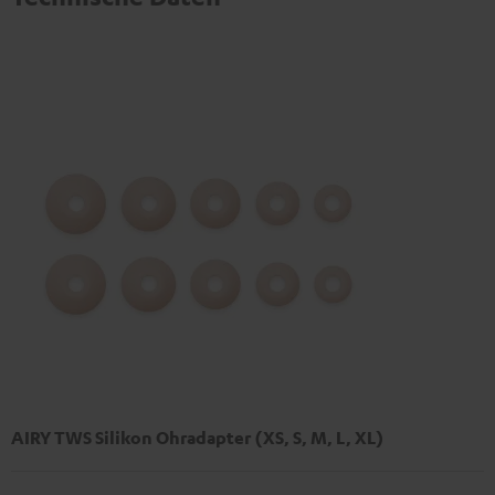
AIRY TWS Silikon Ohradapter (XS, S, M, L, XL)