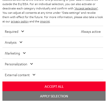
NIEDERLANDE
BLOG
outside the EU/EEA. For an individual selection, you can also activate or
deactivate each category individually and confirm with
"Accept selection"
.
BLUETOOTH-KOPFHÖRER
NEWSLETTER
You can adjust all consents at any time under "Data settings" and revoke
BELGIEN
them with effect for the future. For more information, please also take a look
STEREOANLAGEN
at our
privacy policy
and the
imprint
.
STORES
FRANKREICH
LAUTSPRECHER
Required
Always active
DEINE VORTEILE BEI TEUFEL
POLEN
ULTIMA-SERIE
Analysis
TEUFEL STORY
Technische Änderungen, Tippfehler und Irrtum vorbehalten. Das auf unseren
IN-EAR-KOPFHÖRER
Marketing
SPANIEN
UNSER MANAGEMENT
Fotos abgebildete Zubehör ist nicht im Lieferumfang enthalten. Etwaige
Entsorgungsgebühren für Batterien sind im Preis inbegriffen.
FANSHOP
Personalization
NACHHALTIGKEIT
ITALIEN
©2026 Lautsprecher Teufel GmbH - All rights reserved.
NEUHEITEN
External content
UNSERE WERTE
USA
Impressum
AGB
Datenschutz
Daten-Einstellungen
EU Data Act
BARRIEREFREIHEIT
ACCEPT ALL
Vertrag widerrufen
WEITERE LÄNDER
Chat
APPLY SELECTION
starten