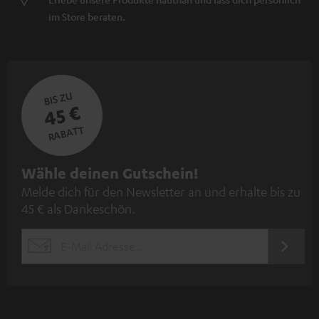
im Store beraten.
BIS ZU
45 €
RABATT
N
Wähle deinen Gutschein!
Melde dich für den Newsletter an und erhalte bis zu
e
45 € als Dankeschön.
w
s
JETZT
EMAIL
l
ANME
WIDGET
e
t