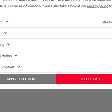
uture. For more information, please also take a look at our
privacy policy
an
ompatibilität
lektronik
ed
Alway
autsprecher
s
nschlüsse
ing
lization
l content
APPLY SELECTION
ACCEPT ALL