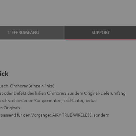
LIEFERUMFANG
SUPPORT
ick
sch-Ohrhörer (einzeln links)
t oder Defekt des linken Ohrhörers aus dem Original-Lieferumfang
 noch vorhandenen Komponenten, leicht integrierbar
es Originals
icht passend für den Vorgänger AIRY TRUE WIRELESS, sondern