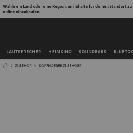
Wähle ein Land oder eine Region, um Inhalte für deinen Standort zu
online einzukaufen.
ZUM
NHALT
RINGEN
LAUTSPRECHER
HEIMKINO
SOUNDBARS
BLUETO
Startseite
ZUBEHÖR
KOPFHOERER ZUBEHOER