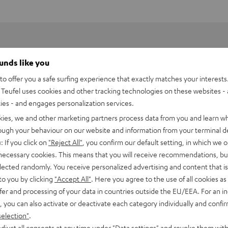
ounds like you
o offer you a safe surfing experience that exactly matches your interests.
Teufel uses cookies and other tracking technologies on these websites - 
ties - and engages personalization services.
kies, we and other marketing partners process data from you and learn w
rough your behaviour on our website and information from your terminal de
: If you click on
"Reject All"
, you confirm our default setting, in which we o
 necessary cookies. This means that you will receive recommendations, bu
elected randomly. You receive personalized advertising and content that is 
to you by clicking
"Accept All"
. Here you agree to the use of all cookies as 
fer and processing of your data in countries outside the EU/EEA. For an in
S Ohrhörer einzeln links
, you can also activate or deactivate each category individually and confi
selection"
.
bmessungen
djust all consents at any time under "Data settings" and revoke them with