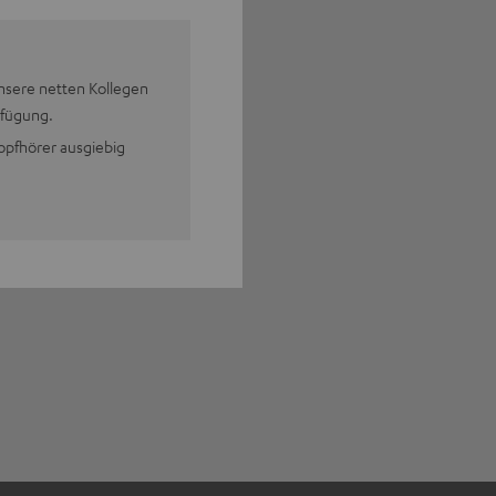
nsere netten Kollegen
rfügung.
pfhörer ausgiebig