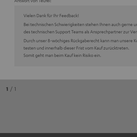
Antwort von Teufel:
Vielen Dank für Ihr Feedback!
Bei technischen Schwierigkeiten stehen Ihnen auch gerne u
des technischen Support Teams als Ansprechpartner zur Ve
Durch unser 8-wöchiges Rückgaberecht kann man unsere Ko
testen und innerhalb dieser Frist vom Kauf zurücktreten.
Somit geht man beim Kauf kein Risiko ein.
1
/ 1