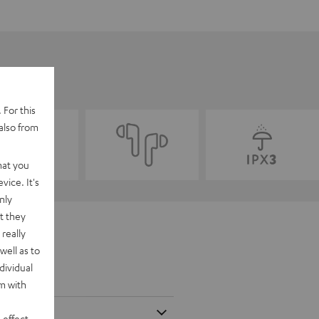
 For this
also from
hat you
vice. It's
nly
t they
really
well as to
dividual
rm with
 effect