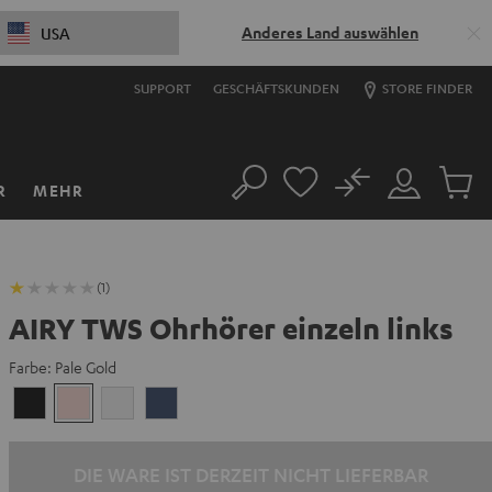
Anderes Land auswählen
USA
SUPPORT
GESCHÄFTSKUNDEN
STORE FINDER
No
R
MEHR
Suche
Mein
Artikel
Konto
im
Warenk
(1)
AIRY TWS Ohrhörer einzeln links
Farbe:
Pale Gold
Night
Pale
Silver
Steel
Black
Gold
White
Blue
DIE WARE IST DERZEIT NICHT LIEFERBAR