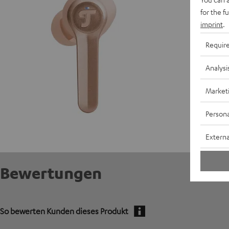
for the f
K
imprint
.
E
Requir
L
Analysi
A
Market
Persona
Externa
Bewertungen
So bewerten Kunden dieses Produkt