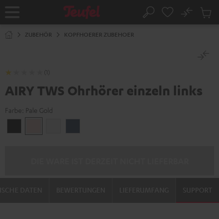
ZUM
NHALT
No
Abs
Startseite
Suche
RINGEN
Artike
im
ZUBEHÖR
KOPFHOERER ZUBEHOER
Waren
(1)
AIRY TWS Ohrhörer einzeln links
Farbe:
Pale Gold
Night
Pale
Silver
Steel
Black
Gold
White
Blue
DIE WARE IST DERZEIT NICHT LIEFERBAR
ISCHE DATEN
BEWERTUNGEN
LIEFERUMFANG
SUPPORT