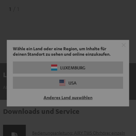
1
/ 1
Wähle ein Land oder eine Region, um Inhalte für
deinen Standort zu sehen und online einzukaufen.
LUXEMBURG
Lieferumfang
USA
AIRY TWS Ohrhörer einzeln links
Anderes Land auswählen
Downloads und Service
D
Bedienungsanleitung: AIRY TWS Ohrhörer einzeln