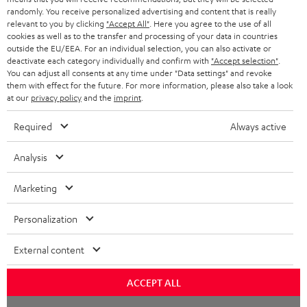
SCHWEIZ
BLUETOOTH-LAUTSPRECHER
PARTNERPROGRAMM
randomly. You receive personalized advertising and content that is really
relevant to you by clicking
"Accept All"
. Here you agree to the use of all
KOPFHÖRER
cookies as well as to the transfer and processing of your data in countries
NIEDERLANDE
BLOG
outside the EU/EEA. For an individual selection, you can also activate or
deactivate each category individually and confirm with
"Accept selection"
.
BLUETOOTH-KOPFHÖRER
NEWSLETTER
You can adjust all consents at any time under "Data settings" and revoke
BELGIEN
them with effect for the future. For more information, please also take a look
STEREOANLAGEN
at our
privacy policy
and the
imprint
.
STORES
FRANKREICH
LAUTSPRECHER
Required
Always active
DEINE VORTEILE BEI TEUFEL
POLEN
ULTIMA-SERIE
Analysis
TEUFEL STORY
Technische Änderungen, Tippfehler und Irrtum vorbehalten. Das auf unseren
IN-EAR-KOPFHÖRER
Marketing
SPANIEN
UNSER MANAGEMENT
Fotos abgebildete Zubehör ist nicht im Lieferumfang enthalten. Etwaige
Entsorgungsgebühren für Batterien sind im Preis inbegriffen.
FANSHOP
Personalization
NACHHALTIGKEIT
ITALIEN
©2026 Lautsprecher Teufel GmbH - All rights reserved.
NEUHEITEN
External content
UNSERE WERTE
USA
Impressum
AGB
Datenschutz
Daten-Einstellungen
EU Data Act
BARRIEREFREIHEIT
ACCEPT ALL
Vertrag widerrufen
WEITERE LÄNDER
Chat