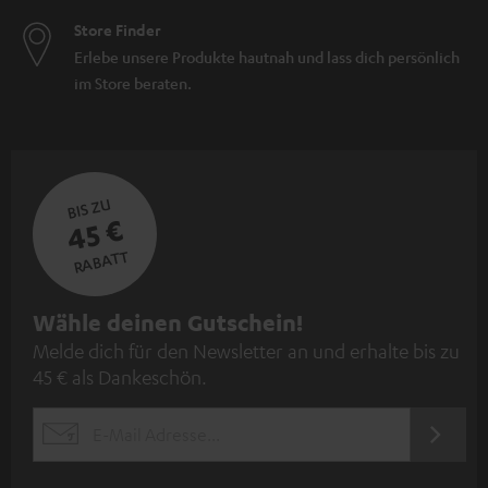
Store Finder
Erlebe unsere Produkte hautnah und lass dich persönlich
im Store beraten.
BIS ZU
45 €
RABATT
N
Wähle deinen Gutschein!
Melde dich für den Newsletter an und erhalte bis zu
e
45 € als Dankeschön.
w
s
JETZT
EMAIL
l
ANME
WIDGET
e