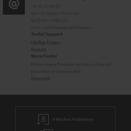
n
o
o
+49 30 217 84 217
i
Mo – Fr 08:00 – 19:00 Uhr
t
-
n
o
Sa 09:00 – 17:30 Uhr
e
L
t
n
Sonn- und Feiertage geschlossen
r
e
a
e
Teufel Support
l
x
k
n
Häufige Fragen
a
i
Kontakt
t
z
Store Finder
d
k
d
u
Erlebe unsere Produkte hautnah und lass dich
e
o
a
r
persönlich im Store beraten.
n
n
t
G
Übersicht
e
a
n
r
a
n
8 Wochen Probehören
t