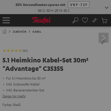
ZUM
50% Versandkosten sparen mit
VKF-72F
NHALT
RINGEN
05
D
:
13
H
:
27
M
:
14
S
No
Abs
Startseite
Suche
Artike
im
ZUBEHÖR
KABEL
Waren
(151)
5.1 Heimkino Kabel-Set 30m²
"Advantage" C3535S
Für 5.1‑Heimkino bis 30 m²
Inkl. Subwoofer‑Kabel
Inkl. Bananenstecker‑Set
Zeige mir mehr
Farbe:
Weiß