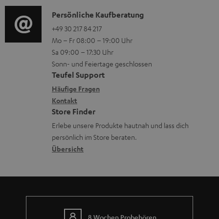
d
a
n
l
i
K
Persönliche Kaufberatung
t
e
a
o
o
+49 30 217 84 217
i
n
d
Mo – Fr 08:00 – 19:00 Uhr
-
n
o
z
e
Sa 09:00 – 17:30 Uhr
L
t
n
u
Sonn- und Feiertage geschlossen
n
e
a
e
Teufel Support
m
x
k
n
Häufige Fragen
V
i
Kontakt
t
z
e
Store Finder
k
d
u
r
Erlebe unsere Produkte hautnah und lass dich
o
a
r
s
persönlich im Store beraten.
n
t
G
Übersicht
a
e
a
n
n
r
d
a
n
8 Wochen Probehören