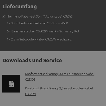
Lieferumfang
5.1 Heimkino Kabel-Set 30m² "Advantage" C3535S
1 × 30 m Lautsprecherkabel C2530S – Weiß
5 × Bananenstecker C8502P (Paar) – Schwarz / Rot
1 × 2,5 m Subwoofer-Kabel C3525W – Schwarz
Downloads und Service
D
Konformitätserklärung: 30 m Lautsprecherkabel
C2530S
o
k
Konformitätserklärung: 2,5 m Subwoofer-Kabel
C3525W
u
m