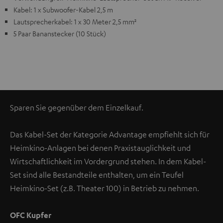
Kabel: 1 x Subwoofer-Kabel 2,5 m
Lautsprecherkabel: 1 x 30 Meter 2,5 mm²
5 Paar Bananstecker (10 Stück)
Sparen Sie gegenüber dem Einzelkauf.
Das Kabel-Set der Kategorie Advantage empfiehlt sich für
Heimkino-Anlagen bei denen Praxistauglichkeit und
Wirtschaftlichkeit im Vordergrund stehen. In dem Kabel-
Set sind alle Bestandteile enthalten, um ein Teufel
Heimkino-Set (z.B. Theater 100) in Betrieb zu nehmen.
OFC Kupfer