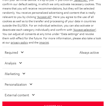
GESCHÄFTSKUNDEN
confirm our default setting, in which we only activate necessary cookies. This
means that you will receive recommendations, but they will be selected
SCHWEIZ
BLUETOOTH-LAUTSPRECHER
PARTNERPROGRAMM
randomly. You receive personalized advertising and content that is really
relevant to you by clicking
"Accept All"
. Here you agree to the use of all
KOPFHÖRER
cookies as well as to the transfer and processing of your data in countries
NIEDERLANDE
BLOG
outside the EU/EEA. For an individual selection, you can also activate or
deactivate each category individually and confirm with
"Accept selection"
.
BLUETOOTH-KOPFHÖRER
NEWSLETTER
You can adjust all consents at any time under "Data settings" and revoke
BELGIEN
them with effect for the future. For more information, please also take a look
STEREOANLAGEN
at our
privacy policy
and the
imprint
.
STORES
FRANKREICH
LAUTSPRECHER
Required
Always active
DEINE VORTEILE BEI TEUFEL
POLEN
ULTIMA-SERIE
Analysis
TEUFEL STORY
Technische Änderungen, Tippfehler und Irrtum vorbehalten. Das auf unseren
IN-EAR-KOPFHÖRER
Marketing
SPANIEN
UNSER MANAGEMENT
Fotos abgebildete Zubehör ist nicht im Lieferumfang enthalten. Etwaige
Entsorgungsgebühren für Batterien sind im Preis inbegriffen.
FANSHOP
Personalization
NACHHALTIGKEIT
ITALIEN
©2026 Lautsprecher Teufel GmbH - All rights reserved.
NEUHEITEN
External content
UNSERE WERTE
USA
Impressum
AGB
Datenschutz
Daten-Einstellungen
EU Data Act
BARRIEREFREIHEIT