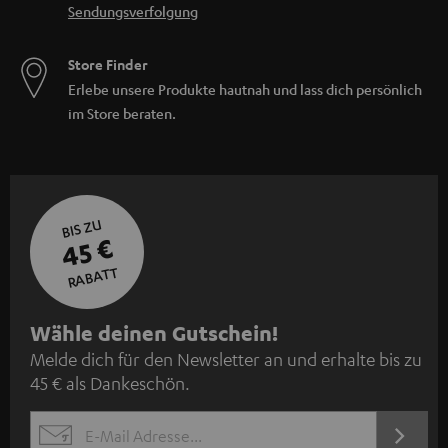
Sendungsverfolgung
Store Finder
Erlebe unsere Produkte hautnah und lass dich persönlich
im Store beraten.
BIS ZU
45 €
RABATT
N
Wähle deinen Gutschein!
Melde dich für den Newsletter an und erhalte bis zu
e
45 € als Dankeschön.
w
s
JETZT
EMAIL