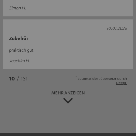
Simon H.
10.01.2026
Zubehör
praktisch gut
Joachim H.
*
10
/ 151
automatisiert übersetzt durch
DeepL
MEHR ANZEIGEN