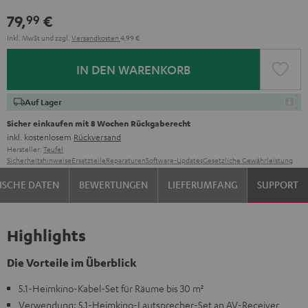
79,
€
99
Inkl. MwSt
und zzgl.
Versandkosten
4,99 €
IN DEN WARENKORB
Auf Lager
Sicher einkaufen mit 8 Wochen Rückgaberecht
inkl. kostenlosem
Rückversand
Hersteller:
Teufel
Sicherheitshinweise
Ersatzteile
Reparaturen
Software-Updates
Gesetzliche Gewährleistung
ISCHE DATEN
BEWERTUNGEN
LIEFERUMFANG
SUPPORT
Highlights
Die Vorteile im Überblick
5.1-Heimkino-Kabel-Set für Räume bis 30 m²
Verwendung: 5.1-Heimkino-Lautsprecher-Set an AV-Receiver