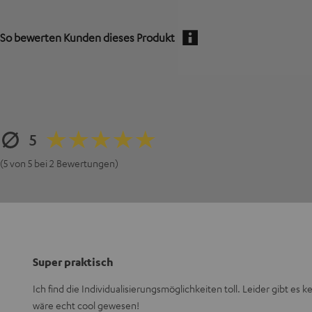
So bewerten Kunden dieses Produkt
5
(5 von 5 bei 2 Bewertungen)
Super praktisch
Ich find die Individualisierungsmöglichkeiten toll. Leider gibt es 
wäre echt cool gewesen!