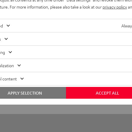
ver (Paar) + Ohrpolster (Paar) + Mikrofonschutz
uture. For more information, please also take a look at our
privacy policy
an
ed
Alway
s
ing
lization
l content
APPLY SELECTION
ACCEPT ALL