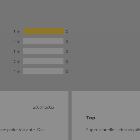
5
2
4
0
3
0
2
0
1
0
20.01.2025
Top
keine pinke Variante. Das
Super schnelle Lieferung all