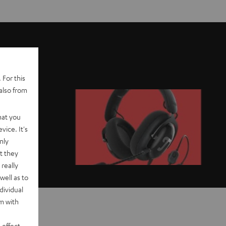
 For this
also from
hat you
vice. It's
nly
t they
really
well as to
dividual
rm with
 effect