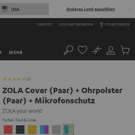
Anderes Land auswählen
USA
SUPPORT
GESCHÄFTSKUNDEN
STORE FINDER
No
R
MEHR
Suche
Mein
Artikel
Konto
im
Warenk
(2)
ZOLA Cover (Paar) + Ohrpolster
(Paar) + Mikrofonschutz
ZOLA your world
Farbe:
Teal & Lime
Coral
Dark
Golden
Grape
Light
Teal