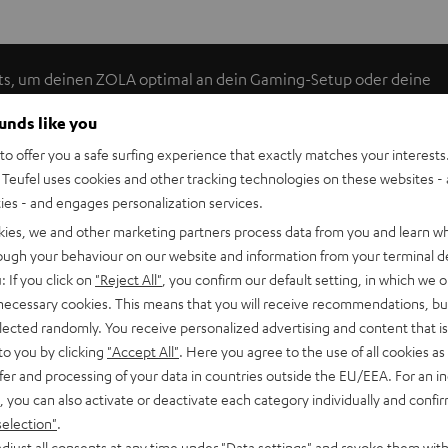
ts, um deinen ZOLA optimal an dein Gaming-Setup oder deine
eitere Sets bestellen, um die Farbpalette zu erweitern. Die
ounds like you
nfach zeitlos, urban und ziemlich frisch, wie wir finden.
o offer you a safe surfing experience that exactly matches your interests.
Teufel uses cookies and other tracking technologies on these websites - 
ties - and engages personalization services.
kies, we and other marketing partners process data from you and learn w
rough your behaviour on our website and information from your terminal de
: If you click on
"Reject All"
, you confirm our default setting, in which we o
 necessary cookies. This means that you will receive recommendations, bu
elected randomly. You receive personalized advertising and content that is 
to you by clicking
"Accept All"
. Here you agree to the use of all cookies as 
fer and processing of your data in countries outside the EU/EEA. For an in
, you can also activate or deactivate each category individually and confi
selection"
.
djust all consents at any time under "Data settings" and revoke them with