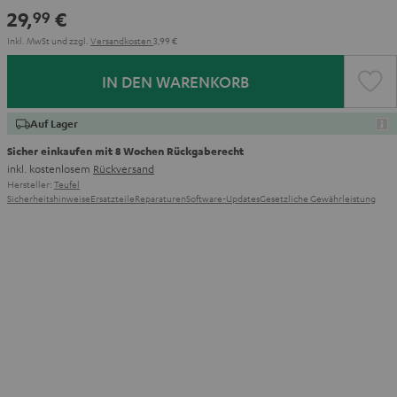
Red
Gray
Amber
&
Gray
&
29,
€
99
Aqua
Lime
Inkl. MwSt
und zzgl.
Versandkosten
3,99 €
IN DEN WARENKORB
Auf Lager
Sicher einkaufen mit 8 Wochen Rückgaberecht
inkl. kostenlosem
Rückversand
Hersteller:
Teufel
Sicherheitshinweise
Ersatzteile
Reparaturen
Software-Updates
Gesetzliche Gewährleistung