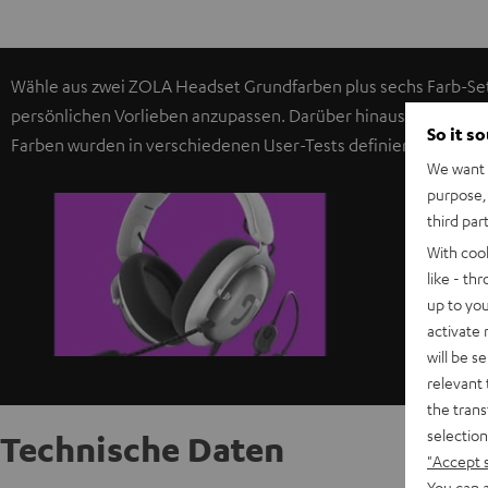
Wähle aus zwei ZOLA Headset Grundfarben plus sechs Farb-Se
persönlichen Vorlieben anzupassen. Darüber hinaus kannst du w
So it s
Farben wurden in verschiedenen User-Tests definiert und sind ei
We want t
purpose, 
third par
With coo
like - th
up to you
activate
will be s
relevant 
the trans
selection
Technische Daten
"Accept 
You can a