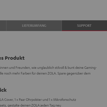
LIEFERUMFANG
SUPPORT
es Produkt
innen und Freunden, wie unglaublich stilvoll & bunt deine Gaming-
undle noch mehr Farben für deinen ZOLA. Spare gegenüber dem
ick
A Cover, 1 x Paar Ohrpolster und 1 x Mikrofonschutz
bsets, gestalte deinen ZOLA jeden Tag neu