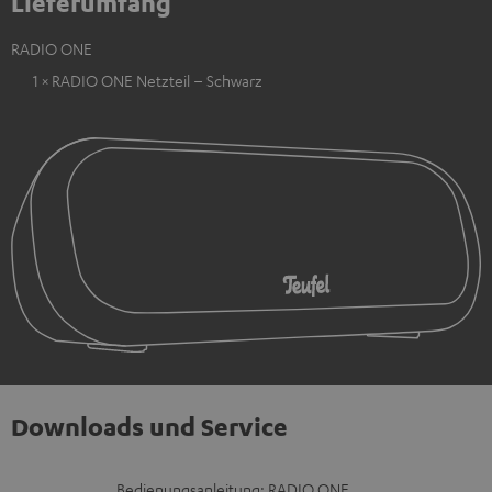
Lieferumfang
RADIO ONE
1 × RADIO ONE Netzteil – Schwarz
Downloads und Service
D
Bedienungsanleitung: RADIO ONE