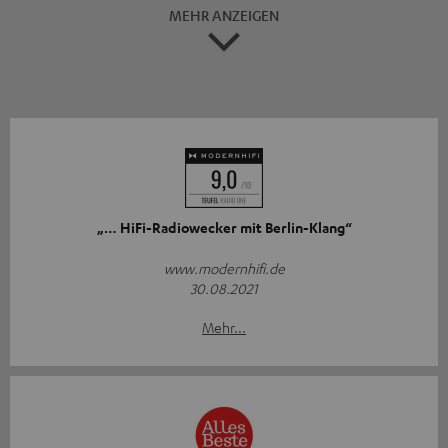
MEHR ANZEIGEN
„… HiFi-Radiowecker mit Berlin-Klang“
www.modernhifi.de
30.08.2021
Mehr...