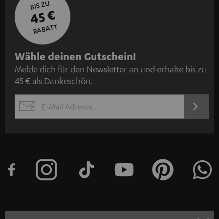
BIS ZU
45 €
RABATT
N
Wähle deinen Gutschein!
Melde dich für den Newsletter an und erhalte bis zu
e
45 € als Dankeschön.
w
s
JETZT
EMAIL
l
ANME
WIDGET
e
t
t
e
r
a
n