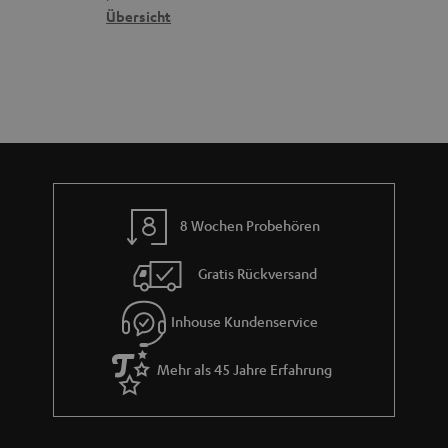
n
t
G
Übersicht
a
e
a
n
n
r
d
a
n
t
i
e
8 Wochen Probehören
Gratis Rückversand
Inhouse Kundenservice
Mehr als 45 Jahre Erfahrung