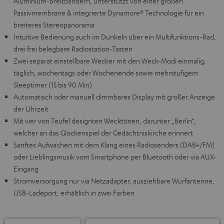
Aluminium-Breitbändern, unterstützt von einer großen
Passivmembrane & integrierte Dynamore® Technologie für ein
breiteres Stereopanorama
Intuitive Bedienung auch im Dunkeln über ein Multifunktions-Rad,
drei frei belegbare Radiostation-Tasten
Zwei separat einstellbare Wecker mit den Weck-Modi einmalig,
täglich, wochentags oder Wochenende sowie mehrstufigem
Sleeptimer (15 bis 90 Min)
Automatisch oder manuell dimmbares Display mit großer Anzeige
der Uhrzeit
Mit vier von Teufel designten Wecktönen, darunter „Berlin“,
welcher an das Glockenspiel der Gedächtniskirche erinnert
Sanftes Aufwachen mit dem Klang eines Radiosenders (DAB+/FM)
oder Lieblingsmusik vom Smartphone per Bluetooth oder via AUX-
Eingang
Stromversorgung nur via Netzadapter, ausziehbare Wurfantenne,
USB-Ladeport, erhältlich in zwei Farben