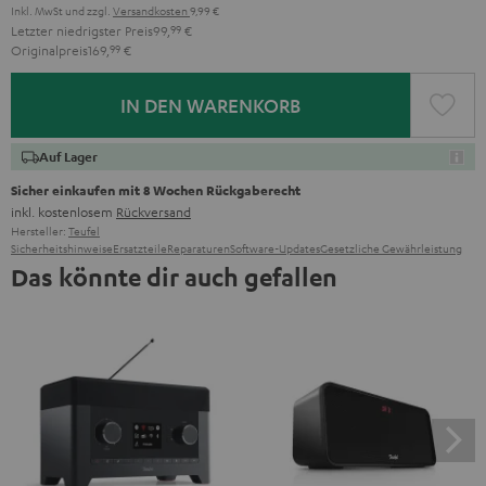
Inkl. MwSt
und zzgl.
Versandkosten
9,99 €
Letzter niedrigster Preis
99,
99
€
Originalpreis
169,
99
€
IN DEN WARENKORB
Auf Lager
Sicher einkaufen mit 8 Wochen Rückgaberecht
inkl. kostenlosem
Rückversand
Hersteller:
Teufel
Sicherheitshinweise
Ersatzteile
Reparaturen
Software-Updates
Gesetzliche Gewährleistung
Das könnte dir auch gefallen