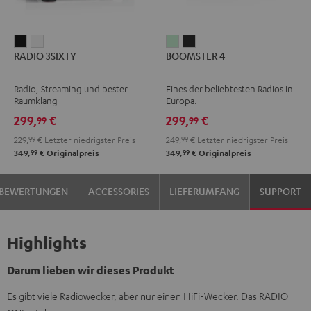
RADIO
RADIO
BOOMSTER
BOOMSTER
RADIO 3SIXTY
BOOMSTER 4
3SIXTY
3SIXTY
4
4
Schwarz
Weiß
Mint
Night
Radio, Streaming und bester
Eines der beliebtesten Radios in
Green
Black
Raumklang
Europa.
299,
€
299,
€
99
99
229,
99
€
Letzter niedrigster Preis
249,
99
€
Letzter niedrigster Preis
99
99
349,
€
Originalpreis
349,
€
Originalpreis
BEWERTUNGEN
ACCESSORIES
LIEFERUMFANG
SUPPORT
Highlights
Darum lieben wir dieses Produkt
Es gibt viele Radiowecker, aber nur einen HiFi-Wecker. Das RADIO