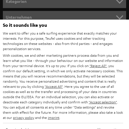
Kategorien
m
HEIMKINO
e
Unternehmen
l
So it sounds like you
HEIMKINO-KOMPLETTANLAGEN
SUPPORT
d
Teufel Onlineshops
We want to offer you a safe surfing experience that exactly matches your
interests. For this purpose, Teufel uses cookies and other tracking
SOUNDBARS
u
KARRIERE
technologies on these websites - also from third parties - and engages
DEUTSCHLAND
personalization services.
n
STEREO
With cookies, we and other marketing partners process data from you and
PRESSE & MARKETING
g
learn what you like - through your behaviour on our website and information
ÖSTERREICH
SMART HOME
from your terminal device. It's up to you: If you click on
"Reject All"
, you
GESCHÄFTSKUNDEN
confirm our default setting, in which we only activate necessary cookies. This
means that you will receive recommendations, but they will be selected
SCHWEIZ
BLUETOOTH-LAUTSPRECHER
PARTNERPROGRAMM
randomly. You receive personalized advertising and content that is really
relevant to you by clicking
"Accept All"
. Here you agree to the use of all
KOPFHÖRER
cookies as well as to the transfer and processing of your data in countries
NIEDERLANDE
BLOG
outside the EU/EEA. For an individual selection, you can also activate or
deactivate each category individually and confirm with
"Accept selection"
.
BLUETOOTH-KOPFHÖRER
NEWSLETTER
You can adjust all consents at any time under "Data settings" and revoke
BELGIEN
them with effect for the future. For more information, please also take a look
STEREOANLAGEN
at our
privacy policy
and the
imprint
.
STORES
FRANKREICH
LAUTSPRECHER