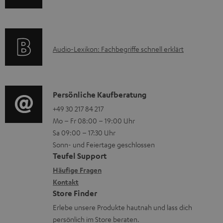
u
n
m
Q
n
f
a
s
t
o
t
e
A
Audio-Lexikon: Fachbegriffe schnell erklärt
r
i
r
u
m
o
l
d
a
n
a
i
K
Persönliche Kaufberatung
t
e
d
o
o
+49 30 217 84 217
i
n
e
Mo – Fr 08:00 – 19:00 Uhr
-
n
o
z
n
Sa 09:00 – 17:30 Uhr
L
t
n
u
Sonn- und Feiertage geschlossen
e
a
e
Teufel Support
m
x
k
n
Häufige Fragen
V
i
Kontakt
t
z
e
Store Finder
k
d
u
r
Erlebe unsere Produkte hautnah und lass dich
o
a
r
s
persönlich im Store beraten.