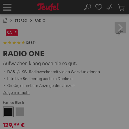
ZUM
NHALT
No
Abs
Startseite
Suche
RINGEN
Artike
im
STEREO
RADIO
Waren
SALE
(2385)
RADIO ONE
Aufwachen klang noch nie so gut.
DAB+/UKW-Radiowecker mit vielen Weckfunktionen
Intuitive Bedienung auch im Dunkeln
Große, dimmbare Anzeige der Uhrzeit
Zeige mir mehr
Farbe:
Black
Black
Light
Gray
129,
€
99