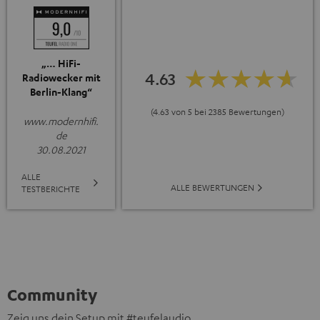
„… HiFi-
4.63
Radiowecker mit
Berlin-Klang“
(4.63 von 5 bei 2385 Bewertungen)
www.modernhifi.
de
30.08.2021
ALLE
ALLE BEWERTUNGEN
TESTBERICHTE
Community
Zeig uns dein Setup mit #teufelaudio