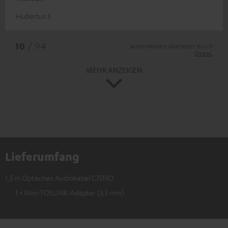
Hubertus S.
*
10
/ 94
automatisiert übersetzt durch
DeepL
MEHR ANZEIGEN
Lieferumfang
1,5 m Optisches Audiokabel C7515O
1 × Mini-TOSLINK-Adapter (3,5 mm)