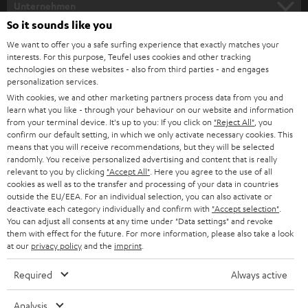
e
Unternehmen
l
So it sounds like you
HEIMKINO-KOMPLETTANLAGEN
SUPPORT
d
Teufel Onlineshops
We want to offer you a safe surfing experience that exactly matches your
interests. For this purpose, Teufel uses cookies and other tracking
SOUNDBARS
u
KARRIERE
technologies on these websites - also from third parties - and engages
DEUTSCHLAND
personalization services.
n
STEREO
With cookies, we and other marketing partners process data from you and
PRESSE & MARKETING
g
learn what you like - through your behaviour on our website and information
ÖSTERREICH
SMART HOME
from your terminal device. It's up to you: If you click on
"Reject All"
, you
GESCHÄFTSKUNDEN
confirm our default setting, in which we only activate necessary cookies. This
means that you will receive recommendations, but they will be selected
SCHWEIZ
BLUETOOTH-LAUTSPRECHER
PARTNERPROGRAMM
randomly. You receive personalized advertising and content that is really
relevant to you by clicking
"Accept All"
. Here you agree to the use of all
KOPFHÖRER
cookies as well as to the transfer and processing of your data in countries
NIEDERLANDE
BLOG
outside the EU/EEA. For an individual selection, you can also activate or
deactivate each category individually and confirm with
"Accept selection"
.
BLUETOOTH-KOPFHÖRER
NEWSLETTER
You can adjust all consents at any time under "Data settings" and revoke
BELGIEN
them with effect for the future. For more information, please also take a look
STEREOANLAGEN
at our
privacy policy
and the
imprint
.
STORES
FRANKREICH
LAUTSPRECHER
Required
Always active
DEINE VORTEILE BEI TEUFEL
POLEN
ULTIMA-SERIE
Analysis