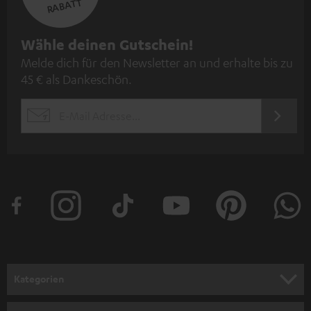
RABATT
N
Wähle deinen Gutschein!
Melde dich für den Newsletter an und erhalte bis zu
e
45 € als Dankeschön.
w
s
JETZT
EMAIL
l
ANME
WIDGET
e
t
t
e
r
a
n
Kategorien
m
HEIMKINO