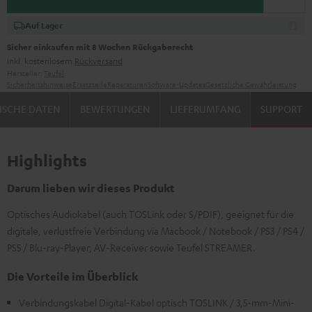
Auf Lager
Sicher einkaufen mit 8 Wochen Rückgaberecht
inkl. kostenlosem
Rückversand
Hersteller:
Teufel
Sicherheitshinweise
Ersatzteile
Reparaturen
Software-Updates
Gesetzliche Gewährleistung
ISCHE DATEN
BEWERTUNGEN
LIEFERUMFANG
SUPPORT
Highlights
Darum lieben wir dieses Produkt
Optisches Audiokabel (auch TOSLink oder S/PDIF), geeignet für die
digitale, verlustfreie Verbindung via Macbook / Notebook / PS3 / PS4 /
PS5 / Blu-ray-Player, AV-Receiver sowie Teufel STREAMER.
Die Vorteile im Überblick
Verbindungskabel Digital-Kabel optisch TOSLINK / 3,5-mm-Mini-