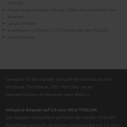
TOSLINK
Verwendung: Macbook / Blu-ray / PS4 an DecoderStation / AV-
Receiver
Länge: 1,5 Meter
Anschlüsse: 1 x TOSLINK / 1 x TOSLINK oder Mini-TOSLINK
Farbe: Schwarz
Geeignet für die digitale, verlustfreie Verbindung von
Macbook / Notebook / PS3 / PS4 / Blu-ray an
DecoderStation, AV-Receiver oder Motiv 2.
Inklusive Adapter auf 3,5-mm-Mini-TOSLINK
Der Adapter wird einfach auf einen der beiden TOSLINK-
Anschlüsse gesteckt. So können Signalgeräte mit 3,5-mm-