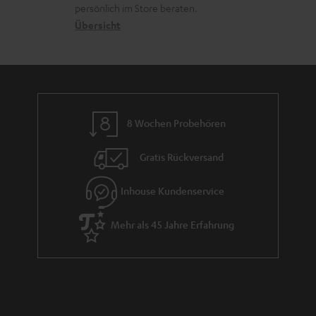
o
a
r
s
persönlich im Store beraten.
n
t
G
Übersicht
a
e
a
n
n
r
d
a
n
8 Wochen Probehören
t
i
Gratis Rückversand
e
Inhouse Kundenservice
Mehr als 45 Jahre Erfahrung