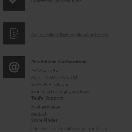
H
I
Gesetzliche Gewährleistung
r
A
e
n
m
Q
r
f
a
s
u
o
t
A
Audio-Lexikon: Fachbegriffe schnell erklärt
n
r
i
u
t
m
o
d
e
a
n
i
K
Persönliche Kaufberatung
r
t
e
o
o
+49 30 217 84 217
l
i
n
Mo – Fr 08:00 – 19:00 Uhr
-
n
a
o
z
Sa 09:00 – 17:30 Uhr
L
t
d
n
u
Sonn- und Feiertage geschlossen
e
a
e
e
Teufel Support
m
x
k
n
n
Häufige Fragen
V
i
Kontakt
t
z
e
Store Finder
k
d
u
r
Erlebe unsere Produkte hautnah und lass dich