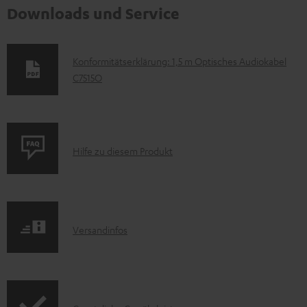
Downloads und Service
D
Konformitätserklärung: 1,5 m Optisches Audiokabel
C7515O
o
k
u
m
P
Hilfe zu diesem Produkt
e
r
n
o
t
d
e
I
Versandinfos
u
z
n
k
u
f
t
m
o
F