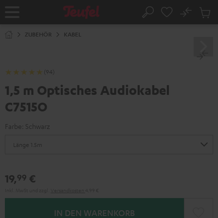
ZUM
NHALT
No
Abs
Startseite
Suche
RINGEN
Artike
im
ZUBEHÖR
KABEL
Waren
(94)
1,5 m Optisches Audiokabel
C7515O
Farbe:
Schwarz
19,
€
99
Inkl. MwSt
und zzgl.
Versandkosten
4,99 €
IN DEN WARENKORB