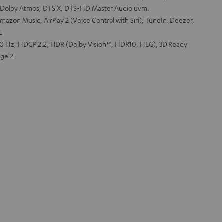
, Dolby Atmos, DTS:X, DTS-HD Master Audio uvm.
azon Music, AirPlay 2 (Voice Control with Siri), TuneIn, Deezer,
L
0 Hz, HDCP 2.2, HDR (Dolby Vision™, HDR10, HLG), 3D Ready
ge 2