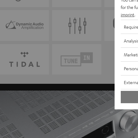
for the f
imprint
.
Requir
Analysi
Market
Persona
Externa