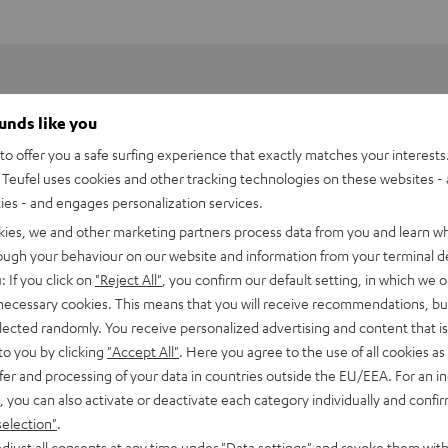
ounds like you
o offer you a safe surfing experience that exactly matches your interests.
Teufel uses cookies and other tracking technologies on these websites - 
ties - and engages personalization services.
kies, we and other marketing partners process data from you and learn w
rough your behaviour on our website and information from your terminal de
: If you click on
"Reject All"
, you confirm our default setting, in which we o
 necessary cookies. This means that you will receive recommendations, bu
elected randomly. You receive personalized advertising and content that is 
to you by clicking
"Accept All"
. Here you agree to the use of all cookies as 
fer and processing of your data in countries outside the EU/EEA. For an in
, you can also activate or deactivate each category individually and confi
selection"
.
djust all consents at any time under "Data settings" and revoke them with