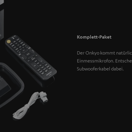
Komplett-Paket
Der Onkyo kommt natürli
Einmessmikrofon. Entschei
Subwooferkabel dabei.