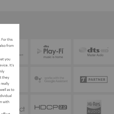
 For this
also from
hat you
vice. It's
nly
t they
really
well as to
dividual
rm with
 effect