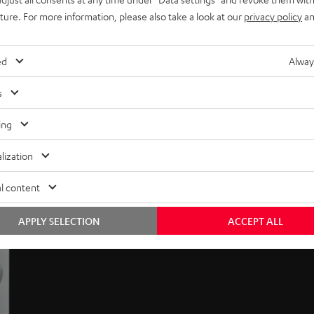
uture. For more information, please also take a look at our
privacy policy
an
ed
Alway
s
ing
lization
l content
APPLY SELECTION
ACCEPT ALL