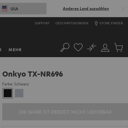
Anderes Land auswählen
USA
SUPPORT
GESCHÄFTSKUNDEN
STORE FINDER
No
R
MEHR
Suche
Mein
Artikel
Konto
im
Warenk
Onkyo TX-NR696
Farbe:
Schwarz
Schwarz
Silber
DIE WARE IST DERZEIT NICHT LIEFERBAR