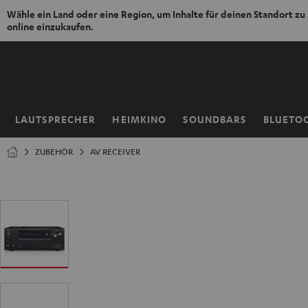
Wähle ein Land oder eine Region, um Inhalte für deinen Standort zu
online einzukaufen.
ZUM
NHALT
RINGEN
LAUTSPRECHER
HEIMKINO
SOUNDBARS
BLUETO
Startseite
ZUBEHÖR
AV RECEIVER