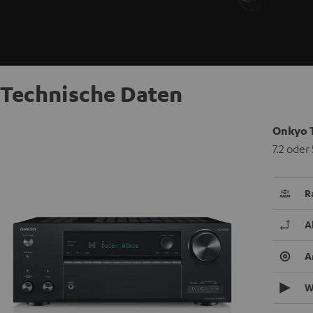
Technische Daten
Onkyo 
7.2 oder
R
A
A
W