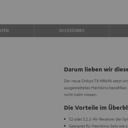
ATEN
ACCESSORIES
Darum lieben wir dies
Der neue Onkyo TX-NR696 setzt orden
ausgestattetes Heimkino bezahlbar. 
nicht mehr missen.
Die Vorteile im Überbl
7.2 oder 5.2.2-AV-Receiver der Sp
Geeignet für Heimkino-Sets wie z