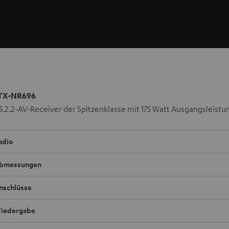
TX-NR696
 5.2.2-AV-Receiver der Spitzenklasse mit 175 Watt Ausgangsleistu
adio
bmessungen
nschlüsse
iedergabe