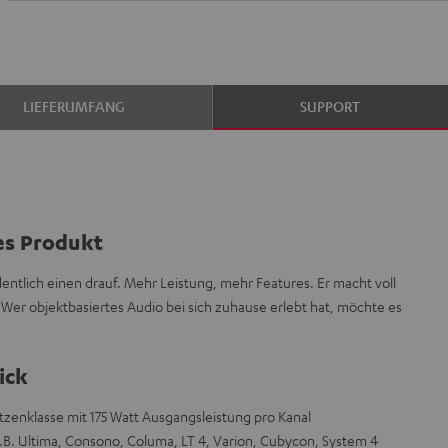
LIEFERUMFANG
SUPPORT
es Produkt
tlich einen drauf. Mehr Leistung, mehr Features. Er macht voll
Wer objektbasiertes Audio bei sich zuhause erlebt hat, möchte es
ick
itzenklasse mit 175 Watt Ausgangsleistung pro Kanal
.B. Ultima, Consono, Columa, LT 4, Varion, Cubycon, System 4