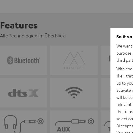
Features
Alle Technologien im Überblick
So it s
We want t
purpose, 
third par
With coo
like - th
up to you
activate
will be s
relevant 
the trans
selection
"Accept 
You can a