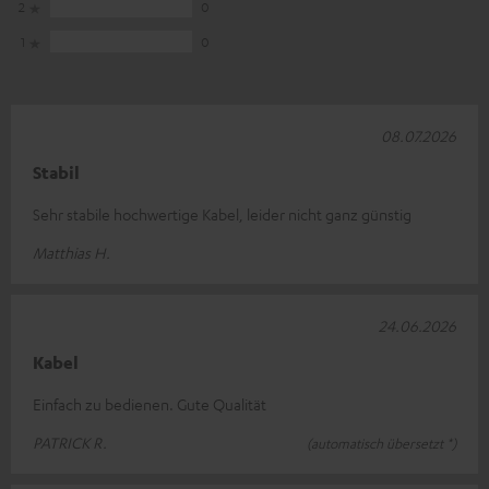
2
0
1
0
08.07.2026
Stabil
Sehr stabile hochwertige Kabel, leider nicht ganz günstig
Matthias H.
24.06.2026
Kabel
Einfach zu bedienen. Gute Qualität
PATRICK R.
(automatisch übersetzt *)