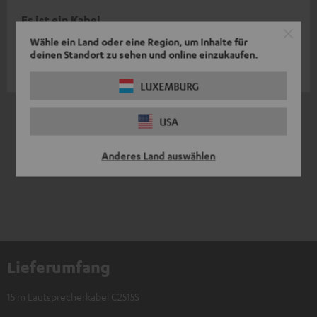
Es ist ein Kabel
Wähle ein Land oder eine Region, um Inhalte für
schneiden, drehen, einklemmen
deinen Standort zu sehen und online einzukaufen.
Peter R.
LUXEMBURG
*
10
/ 240
automatisiert übersetzt durch
USA
DeepL
MEHR ANZEIGEN
Anderes Land auswählen
Lieferumfang
15 m Lautsprecherkabel C2515S