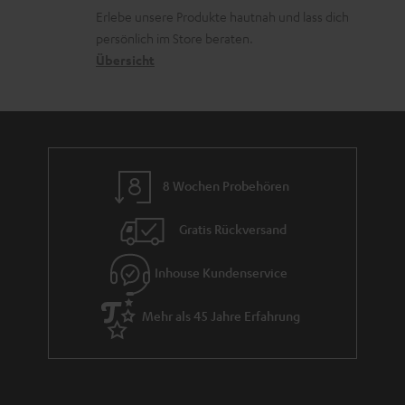
k
d
u
r
Erlebe unsere Produkte hautnah und lass dich
o
a
r
s
persönlich im Store beraten.
n
t
G
Übersicht
a
e
a
n
n
r
d
a
n
8 Wochen Probehören
t
i
Gratis Rückversand
e
Inhouse Kundenservice
Mehr als 45 Jahre Erfahrung