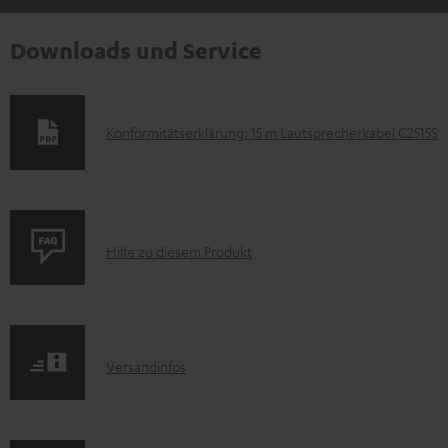
Downloads und Service
D
Konformitätserklärung: 15 m Lautsprecherkabel C2515S
o
k
u
P
m
Hilfe zu diesem Produkt
r
e
o
n
d
t
I
Versandinfos
u
e
n
k
z
f
t
u