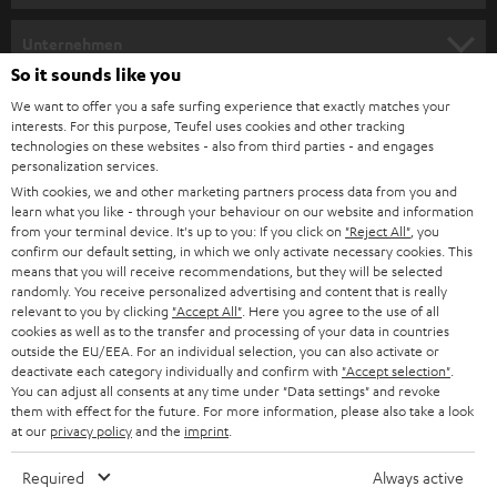
m
HEIMKINO
e
Unternehmen
l
So it sounds like you
HEIMKINO-KOMPLETTANLAGEN
SUPPORT
d
Teufel Onlineshops
We want to offer you a safe surfing experience that exactly matches your
interests. For this purpose, Teufel uses cookies and other tracking
SOUNDBARS
u
KARRIERE
technologies on these websites - also from third parties - and engages
DEUTSCHLAND
personalization services.
n
STEREO
With cookies, we and other marketing partners process data from you and
PRESSE & MARKETING
g
learn what you like - through your behaviour on our website and information
ÖSTERREICH
SMART HOME
from your terminal device. It's up to you: If you click on
"Reject All"
, you
GESCHÄFTSKUNDEN
confirm our default setting, in which we only activate necessary cookies. This
means that you will receive recommendations, but they will be selected
SCHWEIZ
BLUETOOTH-LAUTSPRECHER
PARTNERPROGRAMM
randomly. You receive personalized advertising and content that is really
relevant to you by clicking
"Accept All"
. Here you agree to the use of all
KOPFHÖRER
cookies as well as to the transfer and processing of your data in countries
NIEDERLANDE
BLOG
outside the EU/EEA. For an individual selection, you can also activate or
deactivate each category individually and confirm with
"Accept selection"
.
BLUETOOTH-KOPFHÖRER
NEWSLETTER
You can adjust all consents at any time under "Data settings" and revoke
BELGIEN
them with effect for the future. For more information, please also take a look
STEREOANLAGEN
at our
privacy policy
and the
imprint
.
STORES
FRANKREICH
LAUTSPRECHER
Required
Always active
DEINE VORTEILE BEI TEUFEL