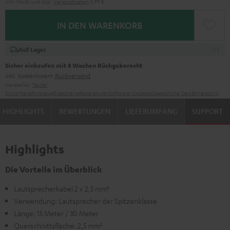
Inkl. MwSt
und zzgl.
Versandkosten
4,99 €
IN DEN WARENKORB
Auf Lager
Sicher einkaufen mit 8 Wochen Rückgaberecht
inkl. kostenlosem
Rückversand
Hersteller:
Teufel
Sicherheitshinweise
Ersatzteile
Reparaturen
Software-Updates
Gesetzliche Gewährleistung
HIGHLIGHTS
BEWERTUNGEN
LIEFERUMFANG
SUPPORT
Highlights
Die Vorteile im Überblick
Lautsprecherkabel 2 x 2,5 mm²
Verwendung: Lautsprecher der Spitzenklasse
Länge: 15 Meter / 30 Meter
Querschnittsfläche: 2,5 mm²