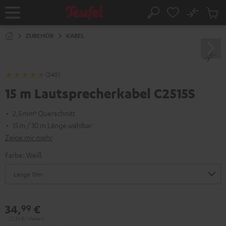
ZUM
NHALT
No
Abs
Startseite
Suche
RINGEN
Artike
im
ZUBEHÖR
KABEL
Waren
(240)
15 m Lautsprecherkabel C2515S
2,5 mm² Querschnitt
15 m / 30 m Länge wählbar
Zeige mir mehr
Farbe:
Weiß
34,
€
99
(2,
33
€/ Meter)