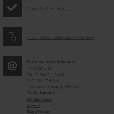
o
F
m
I
Gesetzliche Gewährleistung
r
A
H
n
m
Q
e
f
a
s
r
o
t
u
A
Audio-Lexikon: Fachbegriffe schnell erklärt
r
i
n
u
m
o
t
d
a
n
e
i
K
Persönliche Kaufberatung
t
e
r
o
o
+49 30 217 84 217
i
n
l
Mo – Fr 08:00 – 19:00 Uhr
-
n
o
z
a
Sa 09:00 – 17:30 Uhr
L
t
n
u
Sonn- und Feiertage geschlossen
d
e
a
e
Teufel Support
m
e
x
k
n
Häufige Fragen
V
n
i
Kontakt
t
z
e
Store Finder