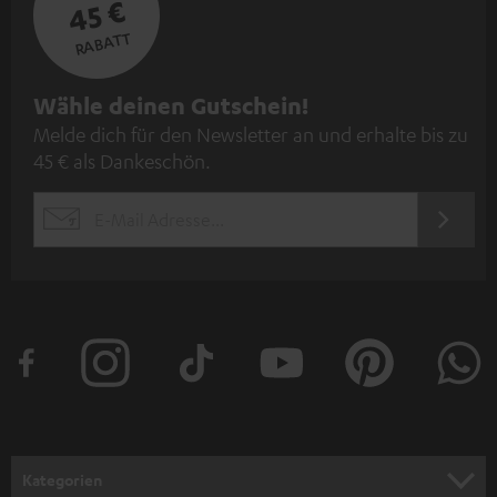
45 €
RABATT
N
Wähle deinen Gutschein!
Melde dich für den Newsletter an und erhalte bis zu
e
45 € als Dankeschön.
w
s
JETZT
EMAIL
l
ANME
WIDGET
e
t
t
e
r
a
n
Kategorien