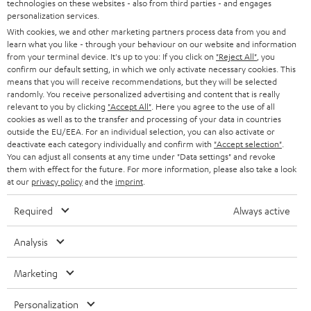
technologies on these websites - also from third parties - and engages
45 €
personalization services.
RABATT
With cookies, we and other marketing partners process data from you and
learn what you like - through your behaviour on our website and information
from your terminal device. It's up to you: If you click on
"Reject All"
, you
N
Wähle deinen Gutschein!
confirm our default setting, in which we only activate necessary cookies. This
means that you will receive recommendations, but they will be selected
Melde dich für den Newsletter an und erhalte bis zu
e
randomly. You receive personalized advertising and content that is really
45 € als Dankeschön.
w
relevant to you by clicking
"Accept All"
. Here you agree to the use of all
cookies as well as to the transfer and processing of your data in countries
s
outside the EU/EEA. For an individual selection, you can also activate or
deactivate each category individually and confirm with
"Accept selection"
JETZT
.
EMAIL
l
ANME
You can adjust all consents at any time under "Data settings" and revoke
WIDGET
e
them with effect for the future. For more information, please also take a look
at our
privacy policy
and the
imprint
.
t
Required
Always active
t
e
Analysis
r
Marketing
a
n
Kategorien
Personalization