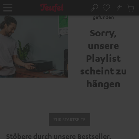
ZUM
NHALT
No
Abs
Fehler 404: Seite nicht
Startseite
Suche
RINGEN
Artike
gefunden
im
Waren
Sorry,
unsere
Playlist
scheint zu
hängen
ZUR STARTSEITE
Stöbere durch unsere Bestseller.