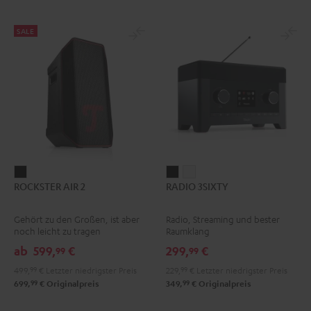
SALE
ROCKSTER
RADIO
RADIO
ROCKSTER AIR 2
RADIO 3SIXTY
AIR
3SIXTY
3SIXTY
2
Schwarz
Weiß
Gehört zu den Großen, ist aber
Radio, Streaming und bester
Schwarz
noch leicht zu tragen
Raumklang
ab
599,
€
299,
€
99
99
499,
99
€
Letzter niedrigster Preis
229,
99
€
Letzter niedrigster Preis
99
99
699,
€
Originalpreis
349,
€
Originalpreis