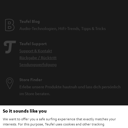
Teufel Blog
Audio-Technologien, HiFi-Trends, Tipps & Tricks
Teufel Support
Support & Kontakt
Rückgabe / Rücktritt
Sendungsverfolgung
Store Finder
Erlebe unsere Produkte hautnah und lass dich persönlich
im Store beraten.
So it sounds like you
We want to offer you a safe surfing experience that exactly matches your
interests. For this purpose, Teufel uses cookies and other tracking
BIS ZU