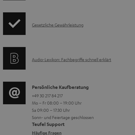
n
o
t
d
e
I
Gesetzliche Gewährleistung
u
z
n
k
u
f
t
m
o
F
H
A
Audio-Lexikon: Fachbegriffe schnell erklärt
r
A
e
u
m
Q
r
d
a
s
u
i
K
Persönliche Kaufberatung
t
n
o
o
+49 30 217 84 217
i
t
Mo – Fr 08:00 – 19:00 Uhr
-
n
o
Sa 09:00 – 17:30 Uhr
e
L
t
n
Sonn- und Feiertage geschlossen
r
e
a
e
Teufel Support
l
x
k
n
Häufige Fragen