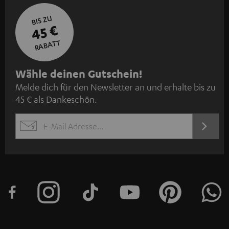
BIS ZU
45 €
RABATT
N
Wähle deinen Gutschein!
Melde dich für den Newsletter an und erhalte bis zu
e
45 € als Dankeschön.
w
s
JETZT
EMAIL
l
ANME
WIDGET
e
t
t
e
r
a