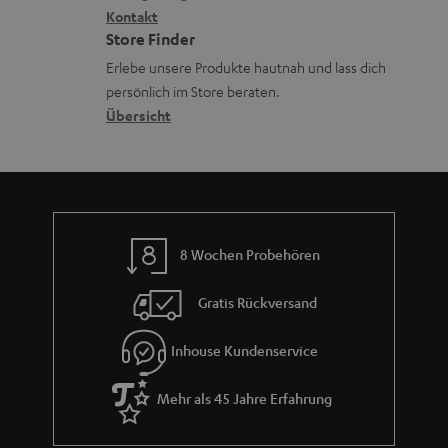
a
i
Kontakt
t
z
Store Finder
d
k
d
u
Erlebe unsere Produkte hautnah und lass dich
e
o
a
r
persönlich im Store beraten.
n
n
t
G
Übersicht
e
a
n
r
a
n
8 Wochen Probehören
t
i
Gratis Rückversand
e
Inhouse Kundenservice
Mehr als 45 Jahre Erfahrung