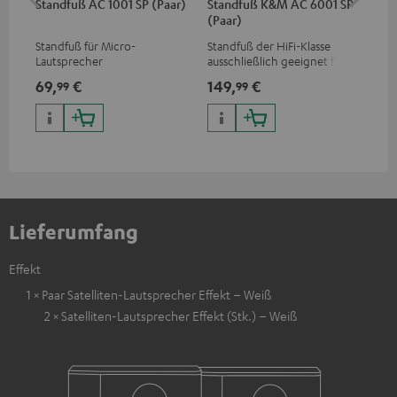
Standfuß AC 1001 SP (Paar)
Standfuß K&M AC 6001 SP
St
(Paar)
Fle
Standfuß für Micro-
Standfuß der HiFi-Klasse
Sta
Lautsprecher
ausschließlich geeignet für
aus
die EFFEKT-Funklautsprecher
die
69,
€
149,
€
19
99
99
und CONSONO 25 (CS 25 FCR-
und
Satelliten)
CO
Lieferumfang
Effekt
1 × Paar Satelliten-Lautsprecher Effekt – Weiß
2 × Satelliten-Lautsprecher Effekt (Stk.) – Weiß