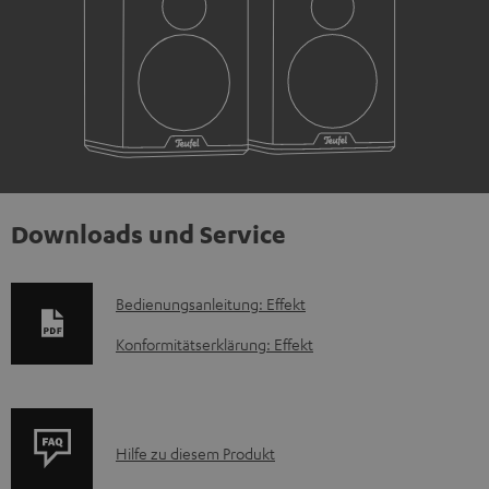
Downloads und Service
D
Bedienungsanleitung: Effekt
o
Konformitätserklärung: Effekt
k
u
m
P
Hilfe zu diesem Produkt
e
r