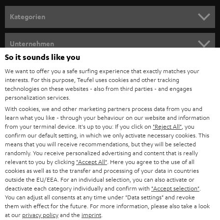
n
Kategorien
m
HEIMKINO
e
Unternehmen
l
So it sounds like you
HEIMKINO-KOMPLETTANLAGEN
SUPPORT
d
Teufel Onlineshops
We want to offer you a safe surfing experience that exactly matches your
interests. For this purpose, Teufel uses cookies and other tracking
SOUNDBARS
u
KARRIERE
technologies on these websites - also from third parties - and engages
DEUTSCHLAND
personalization services.
n
STEREO
With cookies, we and other marketing partners process data from you and
PRESSE & MARKETING
g
learn what you like - through your behaviour on our website and information
ÖSTERREICH
SMART HOME
from your terminal device. It's up to you: If you click on
"Reject All"
, you
GESCHÄFTSKUNDEN
confirm our default setting, in which we only activate necessary cookies. This
means that you will receive recommendations, but they will be selected
SCHWEIZ
BLUETOOTH-LAUTSPRECHER
PARTNERPROGRAMM
randomly. You receive personalized advertising and content that is really
relevant to you by clicking
"Accept All"
. Here you agree to the use of all
KOPFHÖRER
cookies as well as to the transfer and processing of your data in countries
NIEDERLANDE
BLOG
outside the EU/EEA. For an individual selection, you can also activate or
deactivate each category individually and confirm with
"Accept selection"
.
BLUETOOTH-KOPFHÖRER
NEWSLETTER
You can adjust all consents at any time under "Data settings" and revoke
BELGIEN
them with effect for the future. For more information, please also take a look
STEREOANLAGEN
at our
privacy policy
and the
imprint
.
STORES