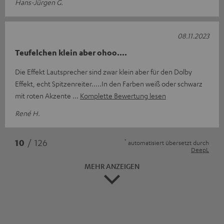
Hans-Jürgen G.
08.11.2023
Teufelchen klein aber ohoo....
Die Effekt Lautsprecher sind zwar klein aber für den Dolby
Effekt, echt Spitzenreiter.....In den Farben weiß oder schwarz
mit roten Akzente
Komplette Bewertung lesen
René H.
*
10
/ 126
automatisiert übersetzt durch
DeepL
MEHR ANZEIGEN