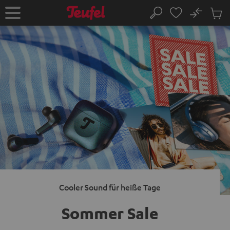
ZUM
NHALT
No
Abs
Startseite
Suche
RINGEN
Artike
im
Waren
Cooler Sound für heiße Tage
Sommer Sale