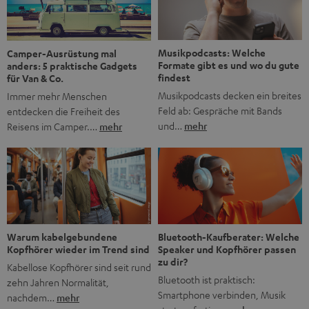
Jubiläum werfen wir einen Blick zurück. Vom Filmheft zur
Jugendmarke: Wie die BRAVO ihren Ton fand Als die […]
Musikpodcasts: Welche
Camper-Ausrüstung mal
Formate gibt es und wo du gute
anders: 5 praktische Gadgets
findest
für Van & Co.
Musikpodcasts decken ein breites
Immer mehr Menschen
Feld ab: Gespräche mit Bands
entdecken die Freiheit des
und…
mehr
Reisens im Camper.…
mehr
Bluetooth-Kaufberater: Welche
Warum kabelgebundene
Speaker und Kopfhörer passen
Kopfhörer wieder im Trend sind
zu dir?
Kabellose Kopfhörer sind seit rund
Bluetooth ist praktisch:
zehn Jahren Normalität,
Smartphone verbinden, Musik
nachdem…
mehr