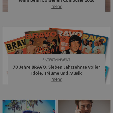
mehr
Unser portabler, aktiver HiFi-Streaming-Speaker
MOTIV® XL kandidiert bei der Leserwahl zum Goldenen
Computer 2026 in der Kategorie „Sound“. Das smarte
Streaming-System vereint hochwertige HiFi-Technik,
moderne Streaming-Funktionen und hohe Flexibilität in
einem einzigen Gerät – und zeigt, dass man für großen
Sound heute keine klassische HiFi-Anlage mehr braucht.
Du fragst dich, warum der MOTIV® XL deine […]
ENTERTAINMENT
70 Jahre BRAVO: Sieben Jahrzehnte voller
Idole, Träume und Musik
mehr
Wer in den 80ern, 90ern oder frühen 2000ern
aufgewachsen ist, kennt wahrscheinlich dieses Gefühl:
die BRAVO kaufen, durchblättern, Poster aufhängen. Seit
1956 begleitet das Magazin Jugendliche durch Rock und
Pop, kleine Schwärmereien und große Fragen. Zum 70.