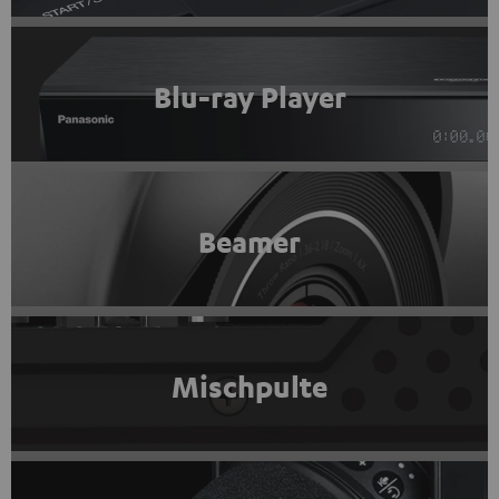
Blu-ray Player
Beamer
Mischpulte