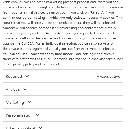
With cookies, we and other marketing partners process data from you and
learn what you like - through your behaviour on our website and information
from your terminal device. It's up to you: If you click on
"Reject All"
, you
confirm our default setting, in which we only activate necessary cookies. This
means that you will receive recommendations, but they will be selected
randomly. You receive personalized advertising and content that is really
relevant to you by clicking
"Accept All"
. Here you agree to the use of all
cookies as well as to the transfer and processing of your data in countries
outside the EU/EEA. For an individual selection, you can also activate or
deactivate each category individually and confirm with
"Accept selection"
.
You can adjust all consents at any time under "Data settings" and revoke
them with effect for the future. For more information, please also take a look
at our
privacy policy
and the
imprint
.
Required
Always active
Analysis
Marketing
Personalization
External content