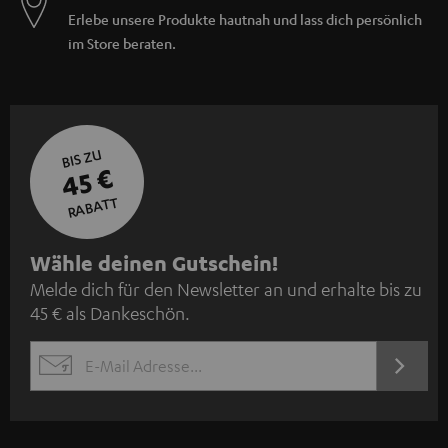
Erlebe unsere Produkte hautnah und lass dich persönlich
im Store beraten.
BIS ZU
45 €
RABATT
N
Wähle deinen Gutschein!
Melde dich für den Newsletter an und erhalte bis zu
e
45 € als Dankeschön.
w
s
JETZT
EMAIL
l
ANME
WIDGET
e
t