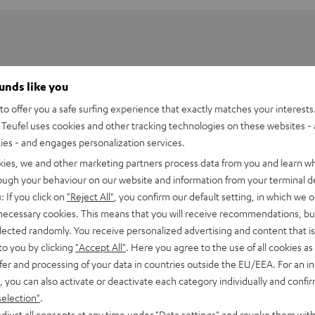
ounds like you
o offer you a safe surfing experience that exactly matches your interests.
Teufel uses cookies and other tracking technologies on these websites - 
ties - and engages personalization services.
kies, we and other marketing partners process data from you and learn w
rough your behaviour on our website and information from your terminal de
: If you click on
"Reject All"
, you confirm our default setting, in which we o
 necessary cookies. This means that you will receive recommendations, bu
elected randomly. You receive personalized advertising and content that is 
uf Kopfhöreranschluss Kabel
to you by clicking
"Accept All"
. Here you agree to the use of all cookies as 
fer and processing of your data in countries outside the EU/EEA. For an in
, you can also activate or deactivate each category individually and confi
abel
selection"
.
djust all consents at any time under "Data settings" and revoke them with