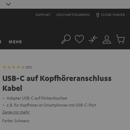
S
SUPPORT
GESCHÄFTSKUNDEN
STORE FINDER
No
R
MEHR
Suche
Mein
Artikel
Konto
im
Warenk
(30)
USB-C auf Kopfhöreranschluss
Kabel
Adapter USB-C auf Klinkenbuchse
z.B. für Kopfhörer an Smartphones mit USB-C-Port
Zeige mir mehr
Farbe:
Schwarz