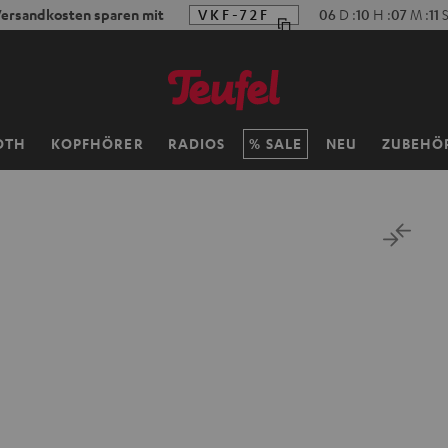
ersandkosten sparen mit
VKF-72F
06
D
:
10
H
:
07
M
:
11
OTH
KOPFHÖRER
RADIOS
SALE
NEU
ZUBEHÖ