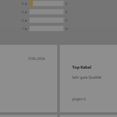
4
3
3
0
2
0
1
0
17.06.2026
Top Kabel
Sehr gute Qualität
jürgen S.