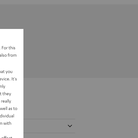
 For this
also from
hat you
vice. It's
nly
t they
really
well as to
dividual
rm with
 effect