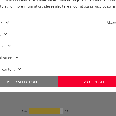
nschlüsse
uture. For more information, please also take a look at our
privacy policy
an
ed
Alway
s
ing
lization
l content
APPLY SELECTION
ACCEPT ALL
5
27