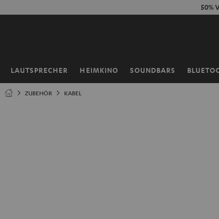
ZUM
50% V
NHALT
RINGEN
LAUTSPRECHER
HEIMKINO
SOUNDBARS
BLUETO
Startseite
ZUBEHÖR
KABEL