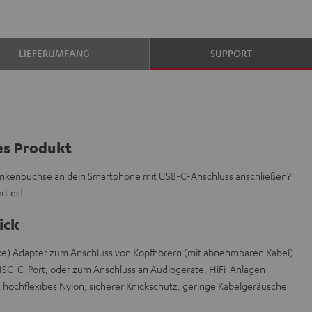
LIEFERUMFANG
SUPPORT
es Produkt
linkenbuchse an dein Smartphone mit USB-C-Anschluss anschließen?
rt es!
ick
ke) Adapter zum Anschluss von Kopfhörern (mit abnehmbaren Kabel)
USC-C-Port, oder zum Anschluss an Audiogeräte, HiFi-Anlagen
, hochflexibes Nylon, sicherer Knickschutz, geringe Kabelgeräusche