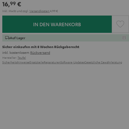
16,
€
99
Inkl. MwSt
und zzgl.
Versandkosten
4,99 €
IN DEN WARENKORB
Auf Lager
Sicher einkaufen mit 8 Wochen Rückgaberecht
inkl. kostenlosem
Rückversand
Hersteller:
Teufel
Sicherheitshinweise
Ersatzteile
Reparaturen
Software-Updates
Gesetzliche Gewährleistung