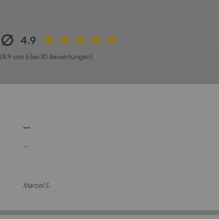
4.9
(4.9 von 5 bei 30 Bewertungen)
...
...
Marcel S.